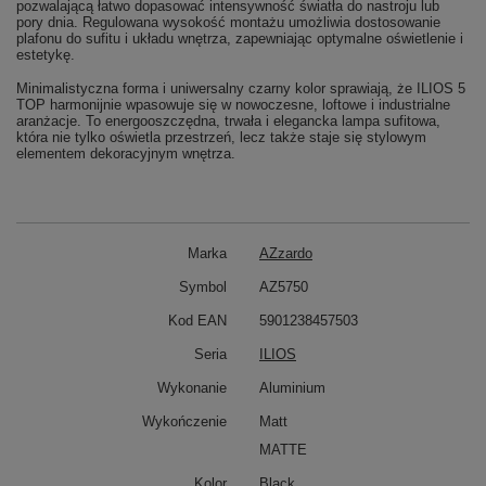
pozwalającą łatwo dopasować intensywność światła do nastroju lub
pory dnia. Regulowana wysokość montażu umożliwia dostosowanie
plafonu do sufitu i układu wnętrza, zapewniając optymalne oświetlenie i
estetykę.
Minimalistyczna forma i uniwersalny czarny kolor sprawiają, że ILIOS 5
TOP harmonijnie wpasowuje się w nowoczesne, loftowe i industrialne
aranżacje. To energooszczędna, trwała i elegancka lampa sufitowa,
która nie tylko oświetla przestrzeń, lecz także staje się stylowym
elementem dekoracyjnym wnętrza.
Marka
AZzardo
Symbol
AZ5750
Kod EAN
5901238457503
Seria
ILIOS
Wykonanie
Aluminium
Wykończenie
Matt
MATTE
Kolor
Black