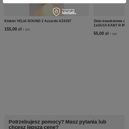
Kinkiet VELIA ROUND 2 Azzardo AZ4397
Złota kwadratowa opr
1xGU10 KANT R IP4
155,00 zł
/
szt.
55,00 zł
/
szt.
Potrzebujesz pomocy? Masz pytania lub
chcesz lepszą cenę?