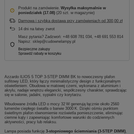
Produkt na zamówienie
Wysyłka maksymalnie
w
poniedziałek (17.08)
(20 szt. w magazynie)
Darmowa i szybka dostawa przy zamówieniach
od
300,00 zł
14
dni na łatwy zwrot
Masz pytania? Zadzwoń: +48 608 781 034, +48 691 553 814
Napisz: sklep@cudownelampy.pl
Azzardo ILIOS 5 TOP 3‑STEP DIMM BK to nowoczesny plafon
sufitowy LED, który łączy minimalistyczny design z funkcjonalnym
oświetleniem. Obudowa w matowej czerni, wykonana z aluminium i
akrylu, nadaje wnętrzu elegancki, współczesny charakter, sprawdzając
się w salonie, jadalni, sypialni czy korytarzu.
Wbudowane źródła LED o mocy 32 W generują łącznie około 2560
lumenów ciepłego światła o barwie 3000 K. Dzięki ośmiu punktom
świetlnym plafon równomiernie rozświetla pomieszczenie, eliminując
ciemne kąty i zapewniając komfortowe warunki do codziennych
aktywności, pracy lub relaksu.
Lampa posiada funkcję
3‑stopniowego ściemniania (3‑STEP DIMM)
,