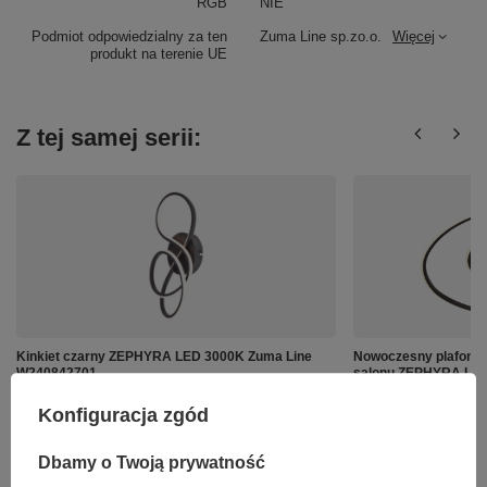
RGB
NIE
Podmiot odpowiedzialny za ten
Zuma Line sp.zo.o.
Więcej
produkt na terenie UE
Z tej samej serii:
Kinkiet czarny ZEPHYRA LED 3000K Zuma Line
Nowoczesny plafon L
W240842701
salonu ZEPHYRA Led
C240842601
179,00 zł
/
szt.
Konfiguracja zgód
249,00 zł
/
szt.
Dbamy o Twoją prywatność