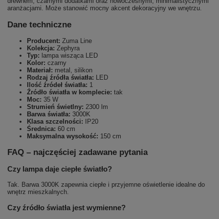
drewnem, czarnymi dodatkami oraz nowoczesnymi, minimalistycznymi
aranżacjami. Może stanowić mocny akcent dekoracyjny we wnętrzu.
Dane techniczne
Producent:
Zuma Line
Kolekcja:
Zephyra
Typ:
lampa wisząca LED
Kolor:
czarny
Materiał:
metal, silikon
Rodzaj źródła światła:
LED
Ilość źródeł światła:
1
Źródło światła w komplecie:
tak
Moc:
35 W
Strumień świetlny:
2300 lm
Barwa światła:
3000K
Klasa szczelności:
IP20
Średnica:
60 cm
Maksymalna wysokość:
150 cm
FAQ – najczęściej zadawane pytania
Czy lampa daje ciepłe światło?
Tak. Barwa 3000K zapewnia ciepłe i przyjemne oświetlenie idealne do
wnętrz mieszkalnych.
Czy źródło światła jest wymienne?