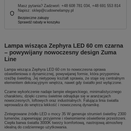
Masz pytania? Zadzwoń: +48 608 781 034, +48 691 553 814
Napisz: sklep@cudownelampy.pl
Lampa wisząca Zephyra LED 60 cm czarna
– powywijany nowoczesny design Zuma
Line
Lampa wisząca Zephyra LED 60 cm to nowoczesna oprawa
oświetleniowa o dynamicznej, powywijanej formie, która przypomina
rzeźbę świetlną. Jej nietypowy kształt sprawia, że staje się centralnym
elementem dekoracyjnym wnętrza, nawet gdy światło jest wyłączone.
Czarne wykończenie nadaje lampie eleganckiego, minimalistycznego
charakteru, dzięki czemu świetnie odnajduje się w aranżacjach
nowoczesnych, loftowych oraz industrialnych. Falująca linia światła
wprowadza do wnętrza lekkość i nowoczesną dynamikę.
Zintegrowane źródło LED o mocy 35 W generuje strumień świetlny 2300
lumenów, zapewniając przyjemne i równomierne oświetlenie przestrzeni.
Ciepła barwa światła 3000K tworzy komfortową, nastrojową atmosferę
idealną do codziennego użytkowania.