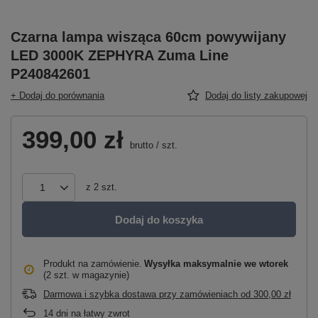
Czarna lampa wisząca 60cm powywijany
LED 3000K ZEPHYRA Zuma Line
P240842601
+ Dodaj do porównania
Dodaj do listy zakupowej
399,00 zł
brutto
/
szt.
z
2
szt.
Dodaj do koszyka
Produkt na zamówienie
Wysyłka maksymalnie
we wtorek
(2 szt. w magazynie)
Darmowa i szybka dostawa przy zamówieniach
od
300,00 zł
14
dni na łatwy zwrot