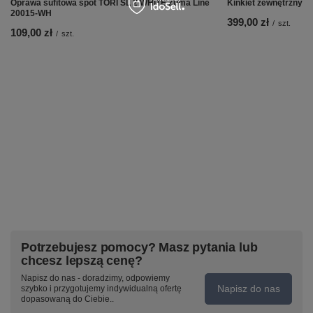
Oprawa sufitowa spot TORI SL 2 WHITE Zuma Line
Kinkiet zewnętrzny A
20015-WH
399,00 zł
/
szt.
109,00 zł
/
szt.
Potrzebujesz pomocy? Masz pytania lub
chcesz lepszą cenę?
Napisz do nas - doradzimy, odpowiemy
Napisz do nas
szybko i przygotujemy indywidualną ofertę
dopasowaną do Ciebie..