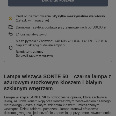
Dodaj do koszyka
Produkt na zamówienie
Wysyłka maksymalnie
we wtorek
(19 szt. w magazynie)
Darmowa i szybka dostawa przy zamówieniach
od
300,00 zł
14
dni na łatwy zwrot
Masz pytania? Zadzwoń: +48 608 781 034, +48 691 553 814
Napisz: sklep@cudownelampy.pl
Lampa wisząca SONTE 50 – czarna lampa z
ażurowym stożkowym kloszem i białym
szklanym wnętrzem
Lampa wisząca SONTE 50
to nowoczesna oprawa, która zachwyca
lekką, ażurową konstrukcją oraz kontrastowym zestawieniem czarnego
metalowego klosza z białym szklanym kloszem umieszczonym
wewnątrz. Dzięki takiemu połączeniu lampa stanowi efektowną
dekorację wnętrza, jednocześnie zapewniając przyjemne, równomiernie