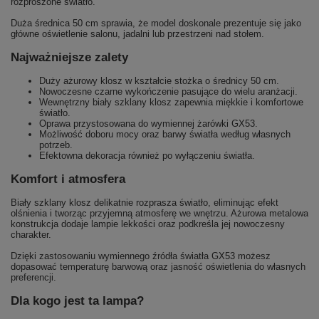
rozproszone światło.
Duża średnica 50 cm sprawia, że model doskonale prezentuje się jako
główne oświetlenie salonu, jadalni lub przestrzeni nad stołem.
Najważniejsze zalety
Duży ażurowy klosz w kształcie stożka o średnicy 50 cm.
Nowoczesne czarne wykończenie pasujące do wielu aranżacji.
Wewnętrzny biały szklany klosz zapewnia miękkie i komfortowe
światło.
Oprawa przystosowana do wymiennej żarówki GX53.
Możliwość doboru mocy oraz barwy światła według własnych
potrzeb.
Efektowna dekoracja również po wyłączeniu światła.
Komfort i atmosfera
Biały szklany klosz delikatnie rozprasza światło, eliminując efekt
olśnienia i tworząc przyjemną atmosferę we wnętrzu. Ażurowa metalowa
konstrukcja dodaje lampie lekkości oraz podkreśla jej nowoczesny
charakter.
Dzięki zastosowaniu wymiennego źródła światła GX53 możesz
dopasować temperaturę barwową oraz jasność oświetlenia do własnych
preferencji.
Dla kogo jest ta lampa?