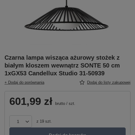
Czarna lampa wisząca ażurowy stożek z
białym kloszem wewnątrz SONTE 50 cm
1xGX53 Candellux Studio 31-50939
+ Dodaj do porównania
Dodaj do listy zakupowej
601,99 zł
brutto
/
szt.
z
19
szt.