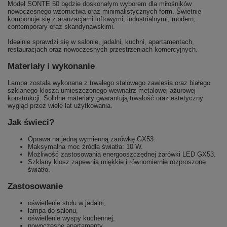
Model SONTE 50 będzie doskonałym wyborem dla miłośników
nowoczesnego wzornictwa oraz minimalistycznych form. Świetnie
komponuje się z aranżacjami loftowymi, industrialnymi, modern,
contemporary oraz skandynawskimi.
Idealnie sprawdzi się w salonie, jadalni, kuchni, apartamentach,
restauracjach oraz nowoczesnych przestrzeniach komercyjnych.
Materiały i wykonanie
Lampa została wykonana z trwałego stalowego zawiesia oraz białego
szklanego klosza umieszczonego wewnątrz metalowej ażurowej
konstrukcji. Solidne materiały gwarantują trwałość oraz estetyczny
wygląd przez wiele lat użytkowania.
Jak świeci?
Oprawa na jedną wymienną żarówkę GX53.
Maksymalna moc źródła światła: 10 W.
Możliwość zastosowania energooszczędnej żarówki LED GX53.
Szklany klosz zapewnia miękkie i równomiernie rozproszone
światło.
Zastosowanie
oświetlenie stołu w jadalni,
lampa do salonu,
oświetlenie wyspy kuchennej,
nowoczesne apartamenty,