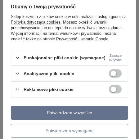
531,00 zł
/
szt.
Dbamy o Twoją prywatność
502,99 zł
/
szt.
Sklep korzysta z plików cookie w celu realizacji usług zgodnie z
Polityką dotyczącą cookies
. Możesz określić warunki
przechowywania lub dostępu do cookie w Twojej przeglądarce.
Więcej informacji na temat warunków i prywatności można
znaleźć także na stronie
Prywatność i warunki Google
.
Zawsze
Funkcjonalne pliki cookie (wymagane)
aktywne
Analityczne pliki cookie
Reklamowe pliki cookie
ZOBACZ RÓWNIEŻ
Potwierdzam wszystkie
Potwierdzam wymagane