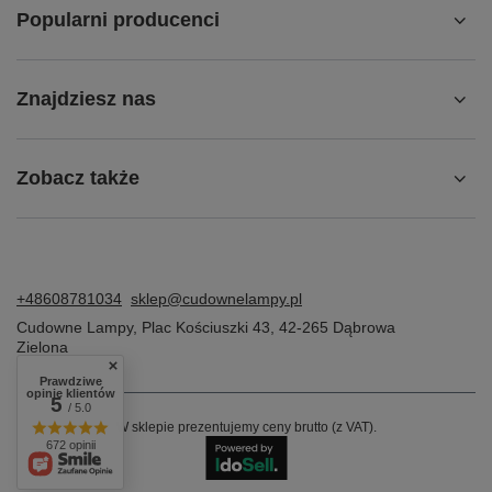
Popularni producenci
Znajdziesz nas
Zobacz także
+48608781034
sklep@cudownelampy.pl
Cudowne Lampy
,
Plac Kościuszki 43
,
42-265
Dąbrowa
Zielona
Prawdziwe
opinie klientów
5
/ 5.0
W sklepie prezentujemy ceny brutto (z VAT).
672 opinii