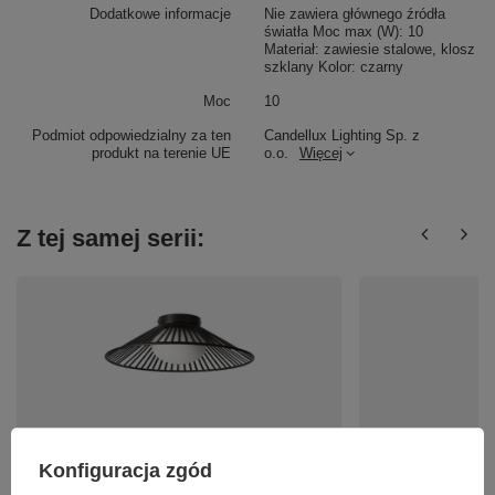
Dodatkowe informacje
Nie zawiera głównego źródła
światła Moc max (W): 10
Materiał: zawiesie stalowe, klosz
szklany Kolor: czarny
Moc
10
Podmiot odpowiedzialny za ten
Candellux Lighting Sp. z
produkt na terenie UE
o.o.
Więcej
Z tej samej serii:
Czarna okrągła druciana lampa sufitowa ze
Lampa wisząca SONT
Konfiguracja zgód
szklanym wewnętrznym kloszem SONTE 40 cm
24W-BK-SG
1xGX53 Candellux Studio 31-50946