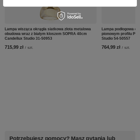
Lampa wisząca okrągła siatkowa złota metalowa
Lampa podłogowa czar
obudowa wraz z białym kloszem SOPRA 40cm
pionowym profilu PL
Candellux Studio 31-50953
Studio 54-50557
715,99 zł
764,99 zł
/
szt.
/
szt.
Potrzebujesz pomocy? Masz pytania lub