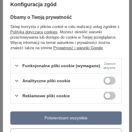
Konfiguracja zgód
Dbamy o Twoją prywatność
Sklep korzysta z plików cookie w celu realizacji usług zgodnie z
Polityką dotyczącą cookies
. Możesz określić warunki
przechowywania lub dostępu do cookie w Twojej przeglądarce.
PROMOCJA
Więcej informacji na temat warunków i prywatności można
znaleźć także na stronie
Prywatność i warunki Google
.
Lampa wisząca Alata Italux PLF-72836-230R-18W-
Lampa wisząca Fuente
BL
34395-3V-HBR
80,00 zł
296,00 zł
/
szt.
/
szt.
Zawsze
Funkcjonalne pliki cookie (wymagane)
aktywne
Najniższa cena z 30 
423,00 zł
-30%
Analityczne pliki cookie
Reklamowe pliki cookie
Potwierdzam wszystkie