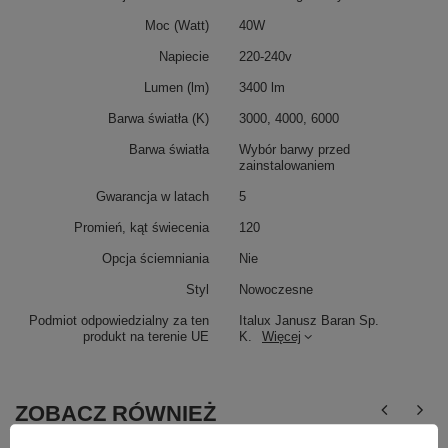
Moc (Watt)
40W
Napiecie
220-240v
Lumen (lm)
3400 lm
Barwa światła (K)
3000, 4000, 6000
Barwa światła
Wybór barwy przed
zainstalowaniem
Gwarancja w latach
5
Promień, kąt świecenia
120
Opcja ściemniania
Nie
Styl
Nowoczesne
Podmiot odpowiedzialny za ten
Italux Janusz Baran Sp.
produkt na terenie UE
K.
Więcej
ZOBACZ RÓWNIEŻ