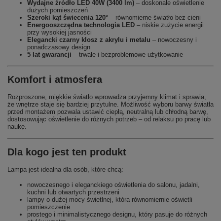
Wydajne źródło LED 40W (3400 lm)
– doskonałe oświetlenie
dużych pomieszczeń
Szeroki kąt świecenia 120°
– równomierne światło bez cieni
Energooszczędna technologia LED
– niskie zużycie energii
przy wysokiej jasności
Elegancki czarny klosz z akrylu i metalu
– nowoczesny i
ponadczasowy design
5 lat gwarancji
– trwałe i bezproblemowe użytkowanie
Komfort i atmosfera
Rozproszone, miękkie światło wprowadza przyjemny klimat i sprawia,
że wnętrze staje się bardziej przytulne. Możliwość wyboru barwy światła
przed montażem pozwala ustawić ciepłą, neutralną lub chłodną barwę,
dostosowując oświetlenie do różnych potrzeb – od relaksu po pracę lub
naukę.
Dla kogo jest ten produkt
Lampa jest idealna dla osób, które chcą:
nowoczesnego i eleganckiego oświetlenia do salonu, jadalni,
kuchni lub otwartych przestrzeni
lampy o dużej mocy świetlnej, która równomiernie oświetli
pomieszczenie
prostego i minimalistycznego designu, który pasuje do różnych