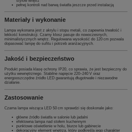
stylów wnętrz
pełnej kontroli nad barwą światła jeszcze przed instalacją
Materiały i wykonanie
Lampa wykonana jest z akrylu i stopu metali, co zapewnia trwałość i
lekkość konstrukcji. Czarny klosz pasuje do nowoczesnych,
minimalistycznych wnętrz. Regulowana wysokość do 120 cm pozwala
dopasować lampę do sufitu i potrzeb aranżacyjnych.
Jakość i bezpieczeństwo
Produkt posiada klasę ochrony IP20, co sprawia, że jest bezpieczny do
użytku wewnętrznego. Stabilne napięcie 220–240 V oraz
energooszczędne źródło LED gwarantują długotrwałe i niezawodne
działanie.
Zastosowanie
Czarna lampa wisząca LED 50 cm sprawdzi się doskonale jako:
główne źródło światła w salonie lub jadalni
efektowna lampa nad stołem kuchennym
punktowe oświetlenie w holu, biurze lub gabinecie
dekoracyjny element wnętrza, który podkreśla jego charakter