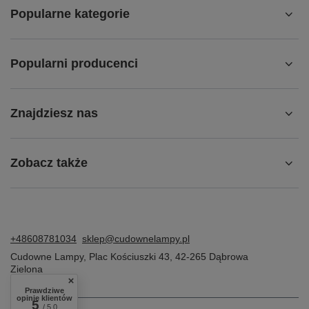
Popularne kategorie
Popularni producenci
Znajdziesz nas
Zobacz także
+48608781034
sklep@cudownelampy.pl
Cudowne Lampy
,
Plac Kościuszki 43
,
42-265
Dąbrowa
Zielona
Prawdziwe
opinie klientów
5
/ 5.0