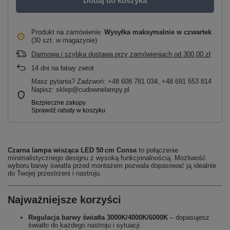
Dodaj do koszyka
Produkt na zamówienie
Wysyłka maksymalnie
w czwartek
(30 szt. w magazynie)
Darmowa i szybka dostawa przy zamówieniach
od
300,00 zł
14
dni na łatwy zwrot
Masz pytania? Zadzwoń: +48 608 781 034, +48 691 553 814
Napisz: sklep@cudownelampy.pl
Czarna lampa wisząca LED 50 cm Consa
to połączenie
minimalistycznego designu z wysoką funkcjonalnością. Możliwość
wyboru barwy światła przed montażem pozwala dopasować ją idealnie
do Twojej przestrzeni i nastroju.
Najważniejsze korzyści
Regulacja barwy światła 3000K/4000K/6000K
– dopasujesz
światło do każdego nastroju i sytuacji