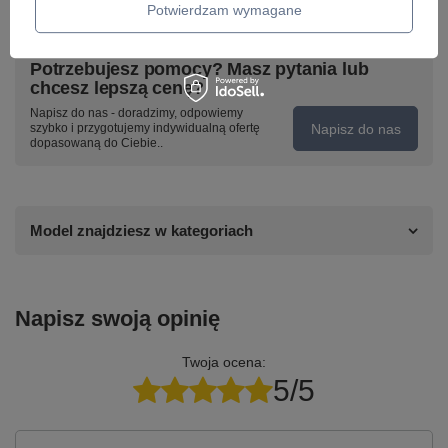
Potwierdzam wymagane
Potrzebujesz pomocy? Masz pytania lub
chcesz lepszą cenę?
Napisz do nas - doradzimy, odpowiemy
Napisz do nas
szybko i przygotujemy indywidualną ofertę
dopasowaną do Ciebie..
Model znajdziesz w kategoriach
Napisz swoją opinię
Twoja ocena:
5/5