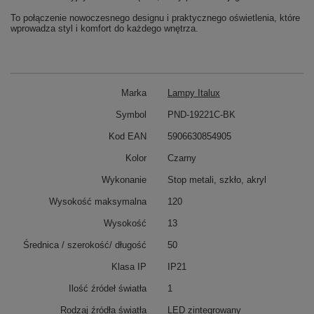
To połączenie nowoczesnego designu i praktycznego oświetlenia, które
wprowadza styl i komfort do każdego wnętrza.
Marka
Lampy Italux
Symbol
PND-19221C-BK
Kod EAN
5906630854905
Kolor
Czarny
Wykonanie
Stop metali, szkło, akryl
Wysokość maksymalna
120
Wysokość
13
Średnica / szerokość/ długość
50
Klasa IP
IP21
Ilość źródeł światła
1
Rodzaj źródła światła
LED zintegrowany