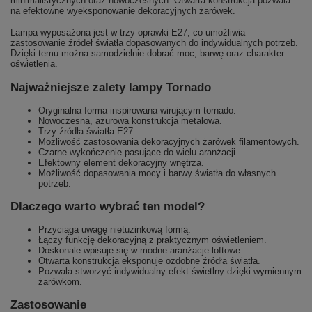
minimalistycznych oraz nowoczesnych. Otwarta konstrukcja pozwala
na efektowne wyeksponowanie dekoracyjnych żarówek.
Lampa wyposażona jest w trzy oprawki E27, co umożliwia
zastosowanie źródeł światła dopasowanych do indywidualnych potrzeb.
Dzięki temu można samodzielnie dobrać moc, barwę oraz charakter
oświetlenia.
Najważniejsze zalety lampy Tornado
Oryginalna forma inspirowana wirującym tornado.
Nowoczesna, ażurowa konstrukcja metalowa.
Trzy źródła światła E27.
Możliwość zastosowania dekoracyjnych żarówek filamentowych.
Czarne wykończenie pasujące do wielu aranżacji.
Efektowny element dekoracyjny wnętrza.
Możliwość dopasowania mocy i barwy światła do własnych
potrzeb.
Dlaczego warto wybrać ten model?
Przyciąga uwagę nietuzinkową formą.
Łączy funkcję dekoracyjną z praktycznym oświetleniem.
Doskonale wpisuje się w modne aranżacje loftowe.
Otwarta konstrukcja eksponuje ozdobne źródła światła.
Pozwala stworzyć indywidualny efekt świetlny dzięki wymiennym
żarówkom.
Zastosowanie