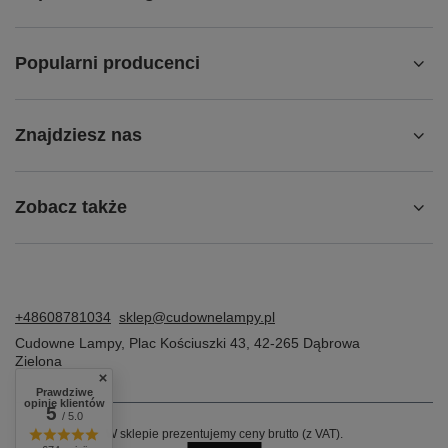
Popularni producenci
Znajdziesz nas
Zobacz także
+48608781034
sklep@cudownelampy.pl
Cudowne Lampy
,
Plac Kościuszki 43
,
42-265
Dąbrowa
Zielona
Prawdziwe
opinie klientów
5
/ 5.0
W sklepie prezentujemy ceny brutto (z VAT).