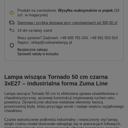
Produkt na zamówienie
Wysyłka maksymalnie
w piątek
(18
szt. w magazynie)
Darmowa i szybka dostawa przy zamówieniach
od
300,00 zł
14
dni na łatwy zwrot
Masz pytania? Zadzwoń: +48 608 781 034, +48 691 553 814
Napisz: sklep@cudownelampy.pl
Lampa wisząca Tornado 50 cm czarna
3xE27 – industrialna forma Zuma Line
Lampa wisząca Tornado 50 cm to efektowna oprawa oświetleniowa o
charakterystycznej, ażurowej konstrukcji inspirowanej ruchem wiru
powietrza. Dynamicznie ułożone metalowe elementy tworzą
przestrzenną bryłę, która przyciąga wzrok i nadaje wnętrzu wyjątkowego
charakteru.
Czarne wykończenie podkreśla industrialny i nowoczesny styl lampy,
dzięki czemu model doskonale odnajduje się w aranżacjach loftowych,