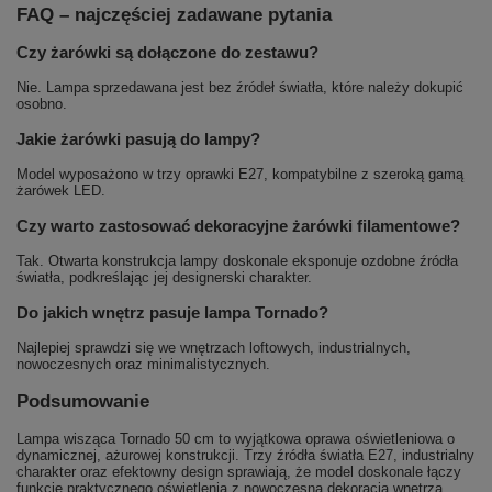
FAQ – najczęściej zadawane pytania
Czy żarówki są dołączone do zestawu?
Nie. Lampa sprzedawana jest bez źródeł światła, które należy dokupić
osobno.
Jakie żarówki pasują do lampy?
Model wyposażono w trzy oprawki E27, kompatybilne z szeroką gamą
żarówek LED.
Czy warto zastosować dekoracyjne żarówki filamentowe?
Tak. Otwarta konstrukcja lampy doskonale eksponuje ozdobne źródła
światła, podkreślając jej designerski charakter.
Do jakich wnętrz pasuje lampa Tornado?
Najlepiej sprawdzi się we wnętrzach loftowych, industrialnych,
nowoczesnych oraz minimalistycznych.
Podsumowanie
Lampa wisząca Tornado 50 cm to wyjątkowa oprawa oświetleniowa o
dynamicznej, ażurowej konstrukcji. Trzy źródła światła E27, industrialny
charakter oraz efektowny design sprawiają, że model doskonale łączy
funkcję praktycznego oświetlenia z nowoczesną dekoracją wnętrza.