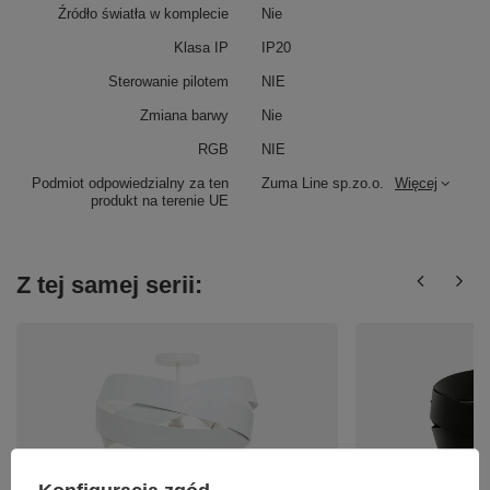
Źródło światła w komplecie
Nie
Klasa IP
IP20
Sterowanie pilotem
NIE
Zmiana barwy
Nie
RGB
NIE
Podmiot odpowiedzialny za ten
Zuma Line sp.zo.o.
Więcej
produkt na terenie UE
Z tej samej serii: