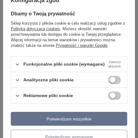
Konfiguracja zgód
Lampa sufitowa TORNADO 50cm biała Zuma Line
Lampa sufitowa TOR
1115
1116
Dbamy o Twoją prywatność
499,00 zł
499,00 zł
/
szt.
/
szt.
Sklep korzysta z plików cookie w celu realizacji usług zgodnie z
Polityką dotyczącą cookies
. Możesz określić warunki
przechowywania lub dostępu do cookie w Twojej przeglądarce.
Więcej informacji na temat warunków i prywatności można
znaleźć także na stronie
Prywatność i warunki Google
.
Zawsze
Funkcjonalne pliki cookie (wymagane)
aktywne
Analityczne pliki cookie
Reklamowe pliki cookie
ZOBACZ RÓWNIEŻ
Potwierdzam wszystkie
Potwierdzam wymagane