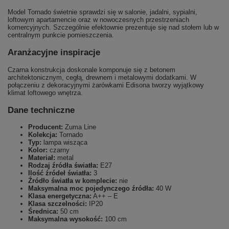
Model Tornado świetnie sprawdzi się w salonie, jadalni, sypialni,
loftowym apartamencie oraz w nowoczesnych przestrzeniach
komercyjnych. Szczególnie efektownie prezentuje się nad stołem lub w
centralnym punkcie pomieszczenia.
Aranżacyjne inspiracje
Czarna konstrukcja doskonale komponuje się z betonem
architektonicznym, cegłą, drewnem i metalowymi dodatkami. W
połączeniu z dekoracyjnymi żarówkami Edisona tworzy wyjątkowy
klimat loftowego wnętrza.
Dane techniczne
Producent:
Zuma Line
Kolekcja:
Tornado
Typ:
lampa wisząca
Kolor:
czarny
Materiał:
metal
Rodzaj źródła światła:
E27
Ilość źródeł światła:
3
Źródło światła w komplecie:
nie
Maksymalna moc pojedynczego źródła:
40 W
Klasa energetyczna:
A++ – E
Klasa szczelności:
IP20
Średnica:
50 cm
Maksymalna wysokość:
100 cm