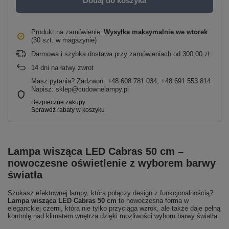
Dodaj do koszyka
Produkt na zamówienie
Wysyłka maksymalnie
we wtorek
(30 szt. w magazynie)
Darmowa i szybka dostawa przy zamówieniach
od
300,00 zł
14
dni na łatwy zwrot
Masz pytania? Zadzwoń: +48 608 781 034, +48 691 553 814
Napisz: sklep@cudownelampy.pl
Lampa wisząca LED Cabras 50 cm –
nowoczesne oświetlenie z wyborem barwy
światła
Szukasz efektownej lampy, która połączy design z funkcjonalnością?
Lampa wisząca LED Cabras 50 cm
to nowoczesna forma w
eleganckiej czerni, która nie tylko przyciąga wzrok, ale także daje pełną
kontrolę nad klimatem wnętrza dzięki możliwości wyboru barwy światła.