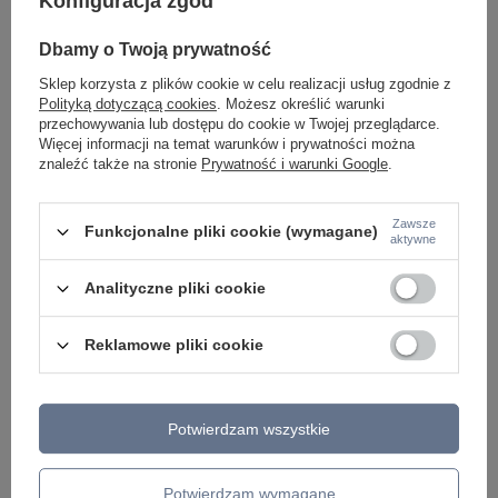
Konfiguracja zgód
Dbamy o Twoją prywatność
Sklep korzysta z plików cookie w celu realizacji usług zgodnie z
Polityką dotyczącą cookies
. Możesz określić warunki
przechowywania lub dostępu do cookie w Twojej przeglądarce.
Więcej informacji na temat warunków i prywatności można
Lampa wisząca ISIDORA Italux PND-14290-1-BRO-
Lampa sufitowa, plaf
znaleźć także na stronie
Prywatność i warunki Google
.
BK
KLCM20S36W-1
227,00 zł
368,00 zł
/
szt.
/
szt.
Zawsze
Funkcjonalne pliki cookie (wymagane)
aktywne
Analityczne pliki cookie
Reklamowe pliki cookie
Potwierdzam wszystkie
Potwierdzam wymagane