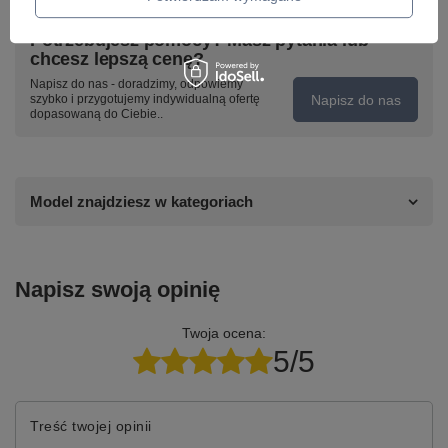
Potrzebujesz pomocy? Masz pytania lub
chcesz lepszą cenę?
Napisz do nas - doradzimy, odpowiemy
Napisz do nas
szybko i przygotujemy indywidualną ofertę
dopasowaną do Ciebie..
Model znajdziesz w kategoriach
Napisz swoją opinię
Twoja ocena:
5/5
Treść twojej opinii