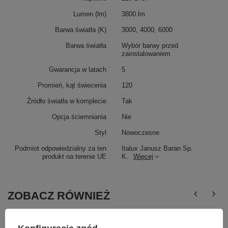
Lumen (lm)
3800 lm
Barwa światła (K)
3000, 4000, 6000
Barwa światła
Wybór barwy przed
zainstalowaniem
Gwarancja w latach
5
Promień, kąt świecenia
120
Źródło światła w komplecie
Tak
Opcja ściemniania
Nie
Styl
Nowoczesne
Podmiot odpowiedzialny za ten
Italux Janusz Baran Sp.
produkt na terenie UE
K.
Więcej
ZOBACZ RÓWNIEŻ