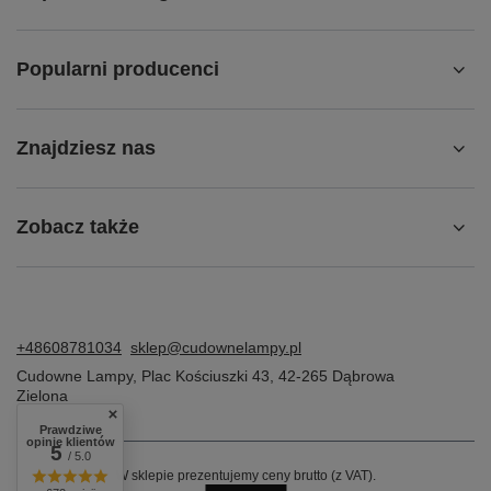
Popularni producenci
Znajdziesz nas
Zobacz także
+48608781034
sklep@cudownelampy.pl
Cudowne Lampy
,
Plac Kościuszki 43
,
42-265
Dąbrowa
Zielona
Prawdziwe
opinie klientów
5
/ 5.0
W sklepie prezentujemy ceny brutto (z VAT).