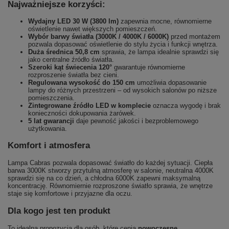
Najważniejsze korzyści:
Wydajny LED 30 W (3800 lm)
zapewnia mocne, równomierne
oświetlenie nawet większych pomieszczeń.
Wybór barwy światła (3000K / 4000K / 6000K)
przed montażem
pozwala dopasować oświetlenie do stylu życia i funkcji wnętrza.
Duża średnica 50,8 cm
sprawia, że lampa idealnie sprawdzi się
jako centralne źródło światła.
Szeroki kąt świecenia 120°
gwarantuje równomierne
rozproszenie światła bez cieni.
Regulowana wysokość do 150 cm
umożliwia dopasowanie
lampy do różnych przestrzeni – od wysokich salonów po niższe
pomieszczenia.
Zintegrowane źródło LED w komplecie
oznacza wygodę i brak
konieczności dokupowania żarówek.
5 lat gwarancji
daje pewność jakości i bezproblemowego
użytkowania.
Komfort i atmosfera
Lampa Cabras pozwala dopasować światło do każdej sytuacji. Ciepła
barwa 3000K stworzy przytulną atmosferę w salonie, neutralna 4000K
sprawdzi się na co dzień, a chłodna 6000K zapewni maksymalną
koncentrację. Równomiernie rozproszone światło sprawia, że wnętrze
staje się komfortowe i przyjazne dla oczu.
Dla kogo jest ten produkt
To idealna propozycja dla osób, które cenią
nowoczesne,