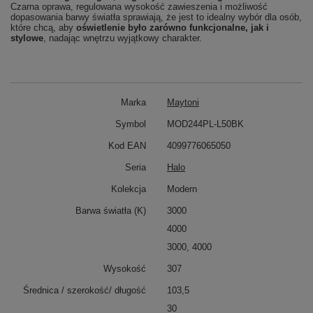
Czarna oprawa, regulowana wysokość zawieszenia i możliwość
dopasowania barwy światła sprawiają, że jest to idealny wybór dla osób,
które chcą, aby
oświetlenie było zarówno funkcjonalne, jak i
stylowe
, nadając wnętrzu wyjątkowy charakter.
Marka
Maytoni
Symbol
MOD244PL-L50BK
Kod EAN
4099776065050
Seria
Halo
Kolekcja
Modern
Barwa światła (K)
3000
4000
3000, 4000
Wysokość
307
Średnica / szerokość/ długość
103,5
30