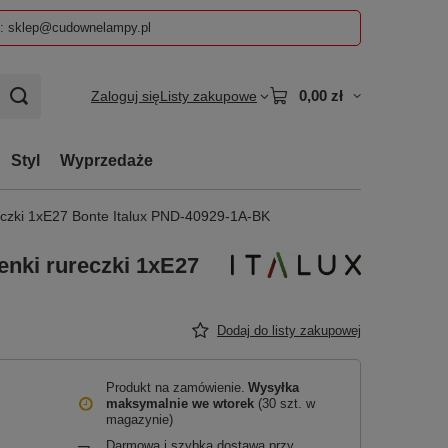
z: sklep@cudownelampy.pl
0,00 zł
Zaloguj się
Listy zakupowe
Styl
Wyprzedaże
eczki 1xE27 Bonte Italux PND-40929-1A-BK
enki rureczki 1xE27
Dodaj do listy zakupowej
Produkt na zamówienie
Wysyłka
maksymalnie
we wtorek
(30 szt. w
magazynie)
Darmowa i szybka dostawa przy