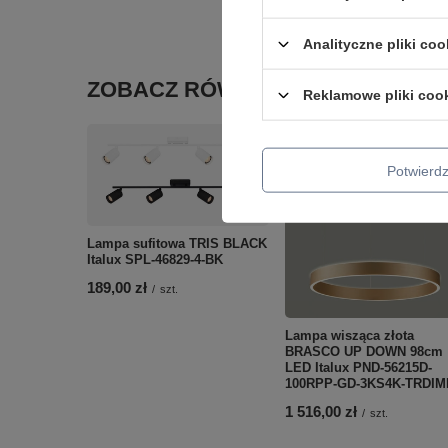
Podmiot odpowied
Analityczne pliki coo
ZOBACZ RÓWNIEŻ
Reklamowe pliki coo
Potwier
Lampa sufitowa TRIS BLACK
Italux SPL-46829-4-BK
189,00 zł
/
szt.
Lampa wisząca złota
BRASCO UP DOWN 98cm
LED Italux PND-56215D-
100RPP-GD-3KS4K-TRDI
1 516,00 zł
/
szt.