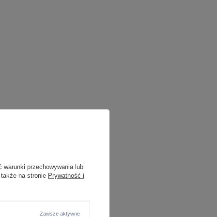
ć warunki przechowywania lub
 także na stronie
Prywatność i
a i ściemniaczem
Zawsze aktywne