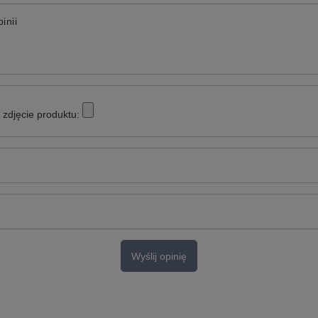
inii
zdjęcie produktu:
Wyślij opinię