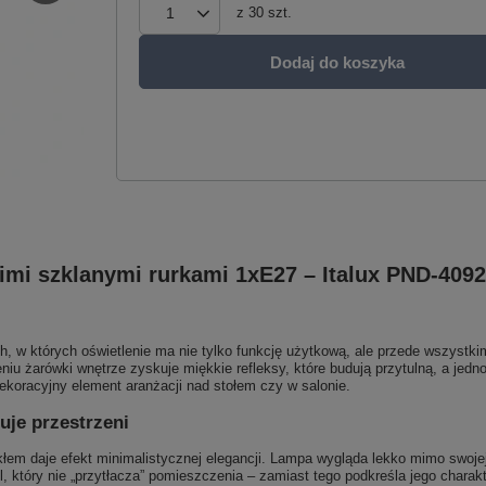
z
30
szt.
Dodaj do koszyka
mi szklanymi rurkami 1xE27 – Italux PND-409
 w których oświetlenie ma nie tylko funkcję użytkową, ale przede wszystkim 
aleniu żarówki wnętrze zyskuje miękkie refleksy, które budują przytulną, a je
dekoracyjny element aranżacji nad stołem czy w salonie.
uje przestrzeni
em daje efekt minimalistycznej elegancji. Lampa wygląda lekko mimo swojej 
 który nie „przytłacza” pomieszczenia – zamiast tego podkreśla jego charakte