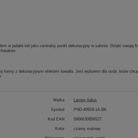
em w jadalni lub jako centralny punkt dekoracyjny w salonie. Dzięki swojej
charakter.
 formy z dekoracyjnym efektem światła. Jest wyborem dla osób, które chcą 
h
Marka
Lampy Italux
Symbol
PND-40929-1A-BK
Kod EAN
5906630856527
Kolor
czarny matowy