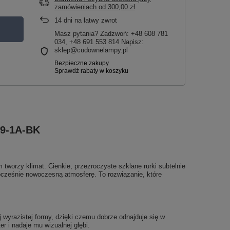
zamówieniach
od
300,00 zł
14
dni na łatwy zwrot
Masz pytania? Zadzwoń: +48 608 781
034, +48 691 553 814 Napisz:
sklep@cudownelampy.pl
29-1A-BK
tworzy klimat. Cienkie, przezroczyste szklane rurki subtelnie
dnocześnie nowoczesną atmosferę. To rozwiązanie, które
wyrazistej formy, dzięki czemu dobrze odnajduje się w
r i nadaje mu wizualnej głębi.