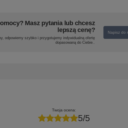
pomocy? Masz pytania lub chcesz
lepszą cenę?
Napisz do 
my, odpowiemy szybko i przygotujemy indywidualną ofertę
dopasowaną do Ciebie..
Twoja ocena:
5/5