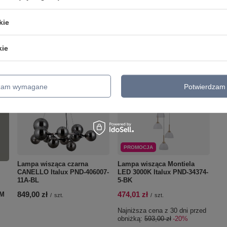
zialny za ten produkt na terenie UE
Italux Janusz Baran Sp. K.
Więcej
kie
kie
dzam wymagane
Potwierdzam 
PROMOCJA
Lampa wisząca czarna
Lampa wisząca Montiela
CANELLO Italux PND-406007-
LED 3000K Italux PND-34374-
11A-BL
5-BK
849,00 zł
474,01 zł
MM
/
szt.
/
szt.
Najniższa cena z 30 dni przed
obniżką:
593,00 zł
-20%