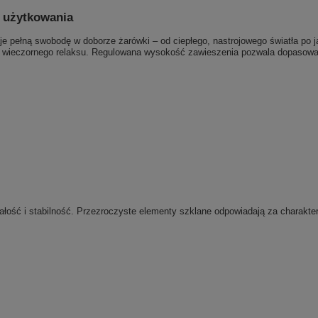
 użytkowania
e pełną swobodę w doborze żarówki – od ciepłego, nastrojowego światła po j
 lub wieczornego relaksu. Regulowana wysokość zawieszenia pozwala dopasowa
wałość i stabilność. Przezroczyste elementy szklane odpowiadają za charakt