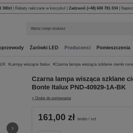
 300zł
| Rabaty naliczane w koszyku! |
Zadzwoń (+48) 608 781 034
| Napis
oprzewody
Żarówki LED
Producenci
Pomieszczenia
LUX
Lampy wiszące Italux
Czarna lampa wisząca szklane cienki rur
Czarna lampa wisząca szklane ci
Bonte Italux PND-40929-1A-BK
+ Dodaj do porównania
161,00 zł
brutto
/
szt.