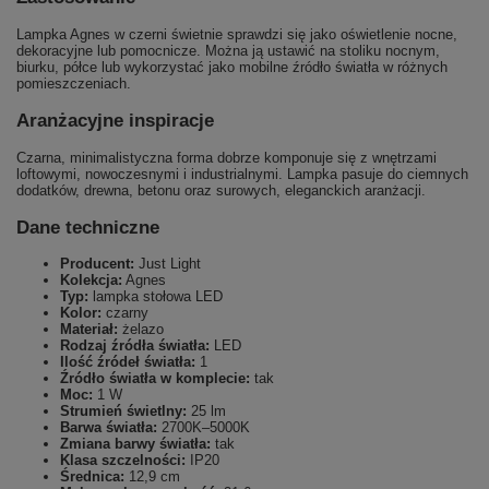
Lampka Agnes w czerni świetnie sprawdzi się jako oświetlenie nocne,
dekoracyjne lub pomocnicze. Można ją ustawić na stoliku nocnym,
biurku, półce lub wykorzystać jako mobilne źródło światła w różnych
pomieszczeniach.
Aranżacyjne inspiracje
Czarna, minimalistyczna forma dobrze komponuje się z wnętrzami
loftowymi, nowoczesnymi i industrialnymi. Lampka pasuje do ciemnych
dodatków, drewna, betonu oraz surowych, eleganckich aranżacji.
Dane techniczne
Producent:
Just Light
Kolekcja:
Agnes
Typ:
lampka stołowa LED
Kolor:
czarny
Materiał:
żelazo
Rodzaj źródła światła:
LED
Ilość źródeł światła:
1
Źródło światła w komplecie:
tak
Moc:
1 W
Strumień świetlny:
25 lm
Barwa światła:
2700K–5000K
Zmiana barwy światła:
tak
Klasa szczelności:
IP20
Średnica:
12,9 cm