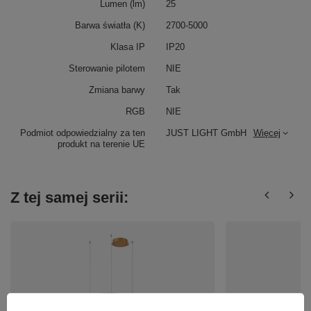
Lumen (lm)
25
Barwa światła (K)
2700-5000
Klasa IP
IP20
Sterowanie pilotem
NIE
Zmiana barwy
Tak
RGB
NIE
Podmiot odpowiedzialny za ten
JUST LIGHT GmbH
Więcej
produkt na terenie UE
Z tej samej serii: