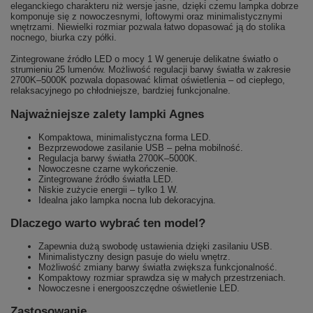
eleganckiego charakteru niż wersje jasne, dzięki czemu lampka dobrze
komponuje się z nowoczesnymi, loftowymi oraz minimalistycznymi
wnętrzami. Niewielki rozmiar pozwala łatwo dopasować ją do stolika
nocnego, biurka czy półki.
Zintegrowane źródło LED o mocy 1 W generuje delikatne światło o
strumieniu 25 lumenów. Możliwość regulacji barwy światła w zakresie
2700K–5000K pozwala dopasować klimat oświetlenia – od ciepłego,
relaksacyjnego po chłodniejsze, bardziej funkcjonalne.
Najważniejsze zalety lampki Agnes
Kompaktowa, minimalistyczna forma LED.
Bezprzewodowe zasilanie USB – pełna mobilność.
Regulacja barwy światła 2700K–5000K.
Nowoczesne czarne wykończenie.
Zintegrowane źródło światła LED.
Niskie zużycie energii – tylko 1 W.
Idealna jako lampka nocna lub dekoracyjna.
Dlaczego warto wybrać ten model?
Zapewnia dużą swobodę ustawienia dzięki zasilaniu USB.
Minimalistyczny design pasuje do wielu wnętrz.
Możliwość zmiany barwy światła zwiększa funkcjonalność.
Kompaktowy rozmiar sprawdza się w małych przestrzeniach.
Nowoczesne i energooszczędne oświetlenie LED.
Zastosowanie