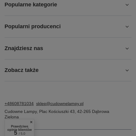
Popularne kategorie
Popularni producenci
Znajdziesz nas
Zobacz także
+48608781034
sklep@cudownelampy.pl
Cudowne Lampy
,
Plac Kościuszki 43
,
42-265
Dąbrowa
Zielona
Prawdziwe
opinie klientów
5
/ 5.0