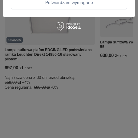
Potwierdzam wymagane
OKAZJA
Lampa sufitowa WAVE
55
Lampa sufitowa plafon EDGING LED podświetlana
ramka Leuchten Direkt 14850-16 sterowany
638,00 zł
/
szt.
pilotem
697,00 zł
/
szt.
Najniższa cena z 30 dni przed obniżką:
668,00 zł
+4%
Cena regularna:
698,00 zł
-0%