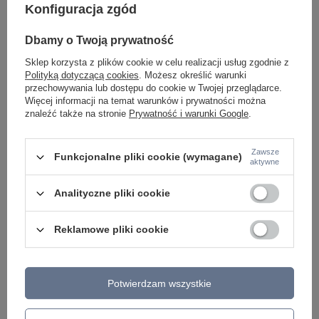
Konfiguracja zgód
Lampa wisząca AGNES złota 58cm LED AZzardo
Lampa wisząca AGNE
AZ5020 sterowana pilotem
AZ5019 sterowana pi
Dbamy o Twoją prywatność
1 199,00 zł
1 099,00 zł
/
szt.
/
szt.
Sklep korzysta z plików cookie w celu realizacji usług zgodnie z
Polityką dotyczącą cookies
. Możesz określić warunki
przechowywania lub dostępu do cookie w Twojej przeglądarce.
Więcej informacji na temat warunków i prywatności można
znaleźć także na stronie
Prywatność i warunki Google
.
Zawsze
Funkcjonalne pliki cookie (wymagane)
aktywne
Analityczne pliki cookie
Reklamowe pliki cookie
Potwierdzam wszystkie
ZOBACZ RÓWNIEŻ