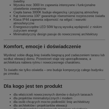
świetlny
Wysoka moc 3000 lm zapewnia intensywne i funkcjonalne
oświetlenie zewnętrzne
Ciepła barwa 3000K buduje elegancką i przyjazną atmosferę
Kąt świecenia 100° gwarantuje równomierne rozproszenie światła
Klasa IP44 zapewnia odporność na wilgoć i warunki
atmosferyczne
Energooszczędne LED 50W łączą wysoką wydajność z niskim
zużyciem energii
Minimalistyczny design pasuje do nowoczesnej architektury
Komfort, emocje i doświadczenie
Wyobraź sobie długą linię światła biegnącą pod zadaszeniem tarasu lub
wzdłuż elewacji domu. Przestrzeń staje się uporządkowana, a
architektura nabiera rytmu i nowoczesnego charakteru.
To światło nie tylko oświetla – ono buduje kompozycję całego budynku
po zmroku.
Dla kogo jest ten produkt
dla właścicieli nowoczesnych domów o dużych tarasach
dla projektów minimalistycznych i modern
dla osób chcących mocno podkreślić linię architektury
dla architektów i projektantów elewacji