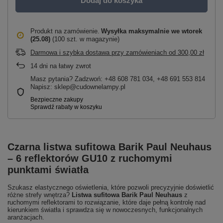
Dodaj do koszyka
Produkt na zamówienie
Wysyłka maksymalnie
we wtorek
(25.08)
(100 szt. w magazynie)
Darmowa i szybka dostawa przy zamówieniach
od
300,00 zł
14
dni na łatwy zwrot
Masz pytania? Zadzwoń: +48 608 781 034, +48 691 553 814
Napisz: sklep@cudownelampy.pl
Czarna listwa sufitowa Barik Paul Neuhaus
– 6 reflektorów GU10 z ruchomymi
punktami światła
Szukasz elastycznego oświetlenia, które pozwoli precyzyjnie doświetlić
różne strefy wnętrza?
Listwa sufitowa Barik Paul Neuhaus
z
ruchomymi reflektorami to rozwiązanie, które daje pełną kontrolę nad
kierunkiem światła i sprawdza się w nowoczesnych, funkcjonalnych
aranżacjach.