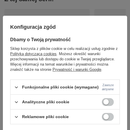
Konfiguracja zgód
Dbamy o Twoją prywatność
OKAZJA
Sklep korzysta z plików cookie w celu realizacji usług zgodnie z
Polityką dotyczącą cookies
. Możesz określić warunki
Lampa sufitowa BARIK LED Paul Neuhaus 6524-18
Lampa sufitowa BARI
przechowywania lub dostępu do cookie w Twojej przeglądarce.
Więcej informacji na temat warunków i prywatności można
389,00 zł
259,00 zł
/
szt.
/
szt.
znaleźć także na stronie
Prywatność i warunki Google
.
Najniższa cena z 30 dni przed obniżką:
339,00 zł
+14%
Cena regularna:
414,00 zł
-6%
Zawsze
Funkcjonalne pliki cookie (wymagane)
aktywne
Analityczne pliki cookie
Reklamowe pliki cookie