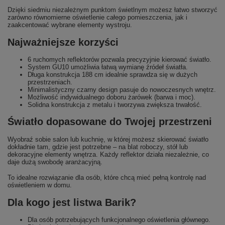
Dzięki siedmiu niezależnym punktom świetlnym możesz łatwo stworzyć
zarówno równomierne oświetlenie całego pomieszczenia, jak i
zaakcentować wybrane elementy wystroju.
Najważniejsze korzyści
6 ruchomych reflektorów pozwala precyzyjnie kierować światło.
System GU10 umożliwia łatwą wymianę źródeł światła.
Długa konstrukcja 188 cm idealnie sprawdza się w dużych
przestrzeniach.
Minimalistyczny czarny design pasuje do nowoczesnych wnętrz.
Możliwość indywidualnego doboru żarówek (barwa i moc).
Solidna konstrukcja z metalu i tworzywa zwiększa trwałość.
Światło dopasowane do Twojej przestrzeni
Wyobraź sobie salon lub kuchnię, w której możesz skierować światło
dokładnie tam, gdzie jest potrzebne – na blat roboczy, stół lub
dekoracyjne elementy wnętrza. Każdy reflektor działa niezależnie, co
daje dużą swobodę aranżacyjną.
To idealne rozwiązanie dla osób, które chcą mieć pełną kontrolę nad
oświetleniem w domu.
Dla kogo jest listwa Barik?
Dla osób potrzebujących funkcjonalnego oświetlenia głównego.