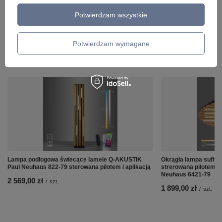
Potwierdzam wszystkie
Potwierdzam wymagane
ZOBACZ RÓWNIEŻ
Lampa podłogowa świecące lamele Q-AKUSTIK
Okrągła lampa sufito
Paul Neuhaus 822-79 sterowana pilotem i aplikacją
strerowana pilotem i
Neuhaus 6421-79
2 569,00 zł
/
szt.
1 899,00 zł
/
szt.