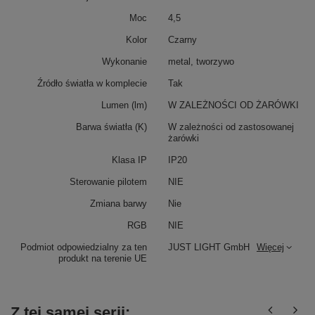
Moc
4,5
Kolor
Czarny
Wykonanie
metal, tworzywo
Źródło światła w komplecie
Tak
Lumen (lm)
W ZALEŻNOŚCI OD ŻARÓWKI
Barwa światła (K)
W zależności od zastosowanej
żarówki
Klasa IP
IP20
Sterowanie pilotem
NIE
Zmiana barwy
Nie
RGB
NIE
Podmiot odpowiedzialny za ten
JUST LIGHT GmbH
Więcej
produkt na terenie UE
Z tej samej serii: