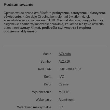
Podsumowanie
Oprawa wpuszczana
Ivo Black
to
praktyczne, estetyczne i elastyczne
oświetlenie
, które daje Ci pełną kontrolę nad światłem dzięki
kompatybilności z żarówkami GU10. Minimalistyczna, okrągła forma i
eleganckie czarne wykończenie sprawiają, że lampa nie tylko oświetla
przestrzeń
tworzy klimat, podkreśla styl wnętrza i wspiera
codzienne aktywności
.
Marka
AZzardo
Symbol
AZ1716
Kod EAN
5901238417163
Seria
IVO
Kolor
Czarny
Wykończenie
MATTE
Wykonanie
Aluminium
Wysokość maksymalna
3,7