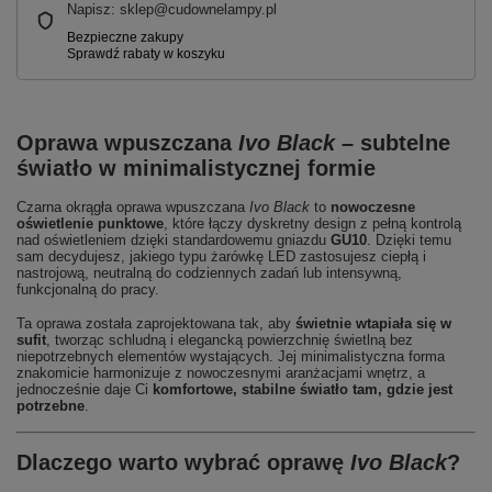
Napisz: sklep@cudownelampy.pl
Oprawa wpuszczana
Ivo Black
– subtelne
światło w minimalistycznej formie
Czarna okrągła oprawa wpuszczana
Ivo Black
to
nowoczesne
oświetlenie punktowe
, które łączy dyskretny design z pełną kontrolą
nad oświetleniem dzięki standardowemu gniazdu
GU10
. Dzięki temu
sam decydujesz, jakiego typu żarówkę LED zastosujesz ciepłą i
nastrojową, neutralną do codziennych zadań lub intensywną,
funkcjonalną do pracy.
Ta oprawa została zaprojektowana tak, aby
świetnie wtapiała się w
sufit
, tworząc schludną i elegancką powierzchnię świetlną bez
niepotrzebnych elementów wystających. Jej minimalistyczna forma
znakomicie harmonizuje z nowoczesnymi aranżacjami wnętrz, a
jednocześnie daje Ci
komfortowe, stabilne światło tam, gdzie jest
potrzebne
.
Dlaczego warto wybrać oprawę
Ivo Black
?