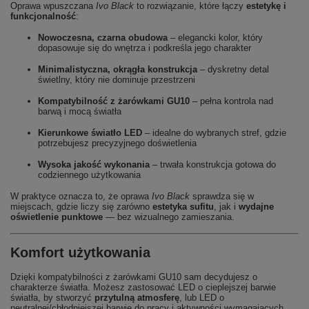
Oprawa wpuszczana
Ivo Black
to rozwiązanie, które łączy
estetykę i
funkcjonalność
:
Nowoczesna, czarna obudowa
– elegancki kolor, który
dopasowuje się do wnętrza i podkreśla jego charakter
Minimalistyczna, okrągła konstrukcja
– dyskretny detal
świetlny, który nie dominuje przestrzeni
Kompatybilność z żarówkami GU10
– pełna kontrola nad
barwą i mocą światła
Kierunkowe światło LED
– idealne do wybranych stref, gdzie
potrzebujesz precyzyjnego doświetlenia
Wysoka jakość wykonania
– trwała konstrukcja gotowa do
codziennego użytkowania
W praktyce oznacza to, że oprawa
Ivo Black
sprawdza się w
miejscach, gdzie liczy się zarówno
estetyka sufitu
, jak i
wydajne
oświetlenie punktowe
— bez wizualnego zamieszania.
Komfort użytkowania
Dzięki kompatybilności z żarówkami GU10 sam decydujesz o
charakterze światła. Możesz zastosować LED o cieplejszej barwie
światła, by stworzyć
przytulną atmosferę
, lub LED o
neutralnej/chłodniejszej barwie do pracy i aktywności wymagających