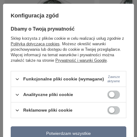
Konfiguracja zgód
Dbamy o Twoją prywatność
Oprawa wpust IVO SQUARE 1 WH Azzardo AZ1825
Oprawa wpust IVO S
Sklep korzysta z plików cookie w celu realizacji usług zgodnie z
39,00 zł
75,00 zł
Polityką dotyczącą cookies
. Możesz określić warunki
/
szt.
/
szt.
przechowywania lub dostępu do cookie w Twojej przeglądarce.
Więcej informacji na temat warunków i prywatności można
znaleźć także na stronie
Prywatność i warunki Google
.
Zawsze
Funkcjonalne pliki cookie (wymagane)
aktywne
Analityczne pliki cookie
Reklamowe pliki cookie
Potwierdzam wszystkie