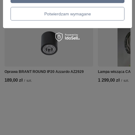
ZOBACZ RÓWNIEŻ
Potwierdzam wymagane
Oprawa BRANT ROUND IP20 Azzardo AZ2929
Lampa wisząca CALD
189,00 zł
1 299,00 zł
/
szt.
/
szt.