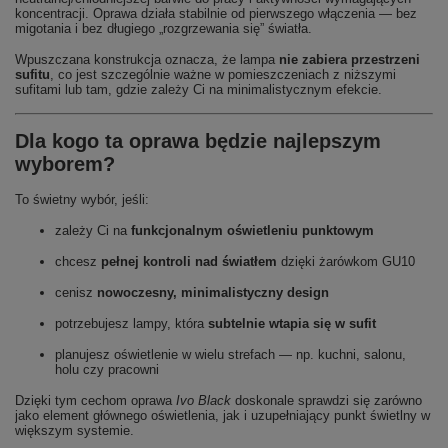
koncentracji. Oprawa działa stabilnie od pierwszego włączenia — bez
migotania i bez długiego „rozgrzewania się” światła.
Wpuszczana konstrukcja oznacza, że lampa
nie zabiera przestrzeni
sufitu
, co jest szczególnie ważne w pomieszczeniach z niższymi
sufitami lub tam, gdzie zależy Ci na minimalistycznym efekcie.
Dla kogo ta oprawa będzie najlepszym
wyborem?
To świetny wybór, jeśli:
zależy Ci na
funkcjonalnym oświetleniu punktowym
chcesz
pełnej kontroli nad światłem
dzięki żarówkom GU10
cenisz
nowoczesny, minimalistyczny design
potrzebujesz lampy, która
subtelnie wtapia się w sufit
planujesz oświetlenie w wielu strefach — np. kuchni, salonu,
holu czy pracowni
Dzięki tym cechom oprawa
Ivo Black
doskonale sprawdzi się zarówno
jako element głównego oświetlenia, jak i uzupełniający punkt świetlny w
większym systemie.