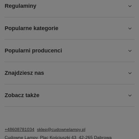
Regulaminy
Popularne kategorie
Popularni producenci
Znajdziesz nas
Zobacz także
+48608781034
sklep@cudownelampy.pl
Cudowne Lampy
,
Plac Kościuszki 43
,
42-265
Dąbrowa