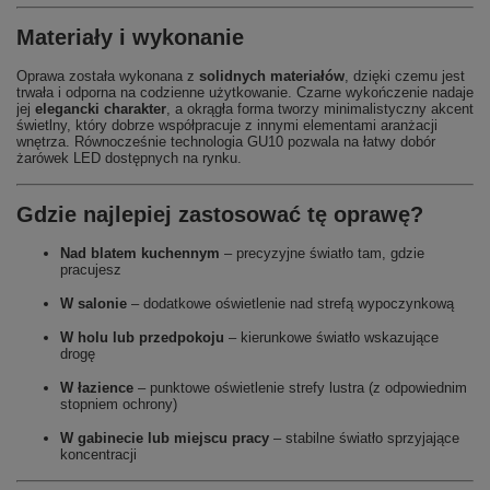
Materiały i wykonanie
Oprawa została wykonana z
solidnych materiałów
, dzięki czemu jest
trwała i odporna na codzienne użytkowanie. Czarne wykończenie nadaje
jej
elegancki charakter
, a okrągła forma tworzy minimalistyczny akcent
świetlny, który dobrze współpracuje z innymi elementami aranżacji
wnętrza. Równocześnie technologia GU10 pozwala na łatwy dobór
żarówek LED dostępnych na rynku.
Gdzie najlepiej zastosować tę oprawę?
Nad blatem kuchennym
– precyzyjne światło tam, gdzie
pracujesz
W salonie
– dodatkowe oświetlenie nad strefą wypoczynkową
W holu lub przedpokoju
– kierunkowe światło wskazujące
drogę
W łazience
– punktowe oświetlenie strefy lustra (z odpowiednim
stopniem ochrony)
W gabinecie lub miejscu pracy
– stabilne światło sprzyjające
koncentracji