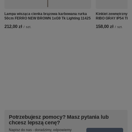
Lampa wisząca cienka brązowa karbowana rurka
Kinkiet zewnętrzny 
50cm FERRO NEW BROWN 1xG9 Tk Lighting 11425
RIBO GRAY IP54 Tk L
212,00 zł
158,00 zł
/
szt.
/
szt.
Potrzebujesz pomocy? Masz pytania lub
chcesz lepszą cenę?
Napisz do nas - doradzimy, odpowiemy