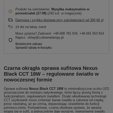
Produkt na zamówienie
Wysyłka maksymalnie
w
poniedziałek (17.08)
(240 szt. w magazynie)
Darmowa i szybka dostawa przy zamówieniach
od
300,00 zł
14
dni na łatwy zwrot
Masz pytania? Zadzwoń: +48 608 781 034, +48 691 553 814
Napisz: sklep@cudownelampy.pl
Czarna okrągła oprawa sufitowa Nexus
Black CCT 18W – regulowane światło w
nowoczesnej formie
Oprawa sufitowa
Nexus Black CCT 18W
to minimalistyczne oczko LED
przeznaczone do montażu natynkowego, które łączy prostą formę z
funkcjonalnym, regulowanym światłem. Dzięki wbudowanej technologii
CCT użytkownik może zmieniać barwę światła w zakresie od ciepłej,
przez neutralną, aż po zimną, dopasowując oświetlenie do funkcji
pomieszczenia. Kompaktowa, czarna obudowa sprawia, że oprawa
wtapia się w sufit, a jednocześnie daje wyraźne, równomierne światło.