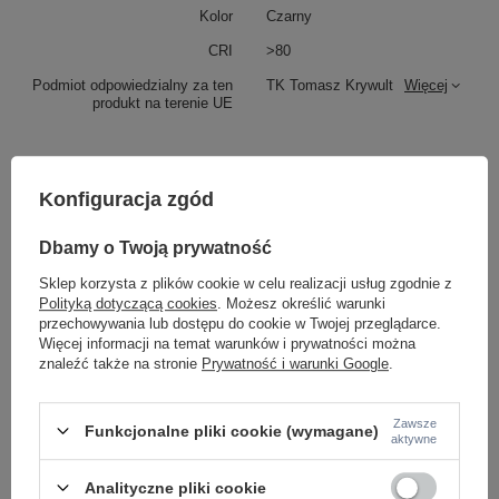
Kolor
Czarny
CRI
>80
Podmiot odpowiedzialny za ten
TK Tomasz Krywult
Więcej
produkt na terenie UE
Z tej samej serii:
Konfiguracja zgód
Dbamy o Twoją prywatność
Sklep korzysta z plików cookie w celu realizacji usług zgodnie z
Polityką dotyczącą cookies
. Możesz określić warunki
przechowywania lub dostępu do cookie w Twojej przeglądarce.
Więcej informacji na temat warunków i prywatności można
znaleźć także na stronie
Prywatność i warunki Google
.
Lampa wisząca NEXUS LED złota AZzardo AZ5740
Białe okrągłe oczko 
Zawsze
Funkcjonalne pliki cookie (wymagane)
NEXUS WHITE CCT 12
aktywne
385,00 zł
/
szt.
86,00 zł
/
szt.
Analityczne pliki cookie