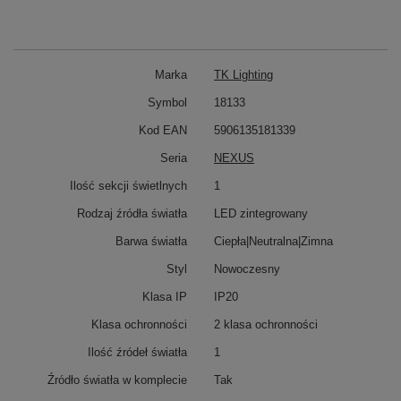
Marka
TK Lighting
Symbol
18133
Kod EAN
5906135181339
Seria
NEXUS
Ilość sekcji świetlnych
1
Rodzaj źródła światła
LED zintegrowany
Barwa światła
Ciepła|Neutralna|Zimna
Styl
Nowoczesny
Klasa IP
IP20
Klasa ochronności
2 klasa ochronności
Ilość źródeł światła
1
Źródło światła w komplecie
Tak