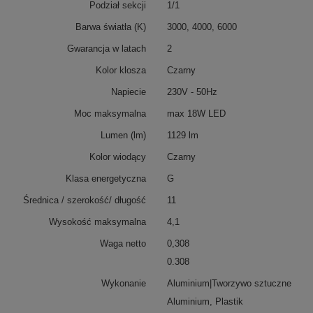
Podział sekcji
1/1
Barwa światła (K)
3000, 4000, 6000
Gwarancja w latach
2
Kolor klosza
Czarny
Napiecie
230V - 50Hz
Moc maksymalna
max 18W LED
Lumen (lm)
1129 lm
Kolor wiodący
Czarny
Klasa energetyczna
G
Średnica / szerokość/ długość
11
Wysokość maksymalna
4,1
Waga netto
0,308
0.308
Wykonanie
Aluminium|Tworzywo sztuczne
Aluminium, Plastik