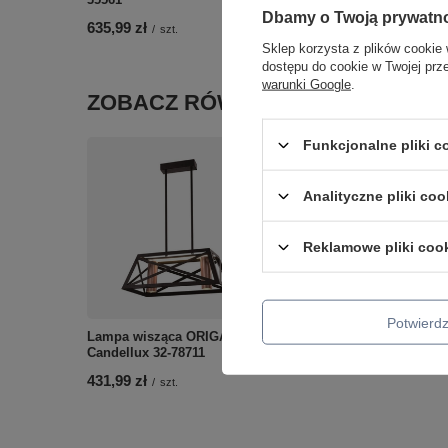
Dbamy o Twoją prywatn
635,99 zł
393,99 zł
/
szt.
/
szt.
Sklep korzysta z plików cookie 
dostępu do cookie w Twojej prz
warunki Google
.
ZOBACZ RÓWNIEŻ
Funkcjonalne pliki 
Analityczne pliki coo
Reklamowe pliki coo
RUFI LAMPA WISZĄCA 4X
W E14 CHROM/SATYNA
Potwier
NIKIEL Candellux 34-1466
Lampa wisząca ORIGAMI
585,99 zł
Candellux 32-78711
/
szt.
431,99 zł
/
szt.