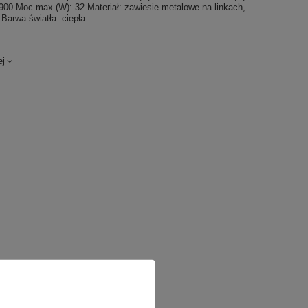
900 Moc max (W): 32 Materiał: zawiesie metalowe na linkach,
 Barwa światła: ciepła
ej