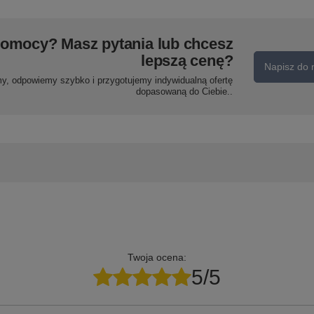
pomocy? Masz pytania lub chcesz
lepszą cenę?
Napisz do 
my, odpowiemy szybko i przygotujemy indywidualną ofertę
dopasowaną do Ciebie..
Twoja ocena:
5/5