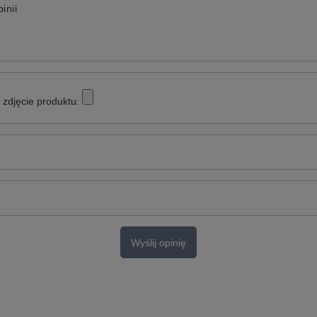
inii
zdjęcie produktu:
Wyślij opinię