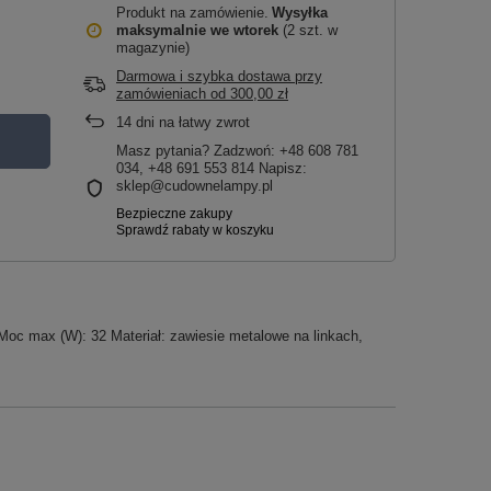
Produkt na zamówienie
Wysyłka
maksymalnie
we wtorek
(2 szt. w
magazynie)
Darmowa i szybka dostawa przy
zamówieniach
od
300,00 zł
14
dni na łatwy zwrot
Masz pytania? Zadzwoń: +48 608 781
034, +48 691 553 814 Napisz:
sklep@cudownelampy.pl
Moc max (W): 32 Materiał: zawiesie metalowe na linkach,