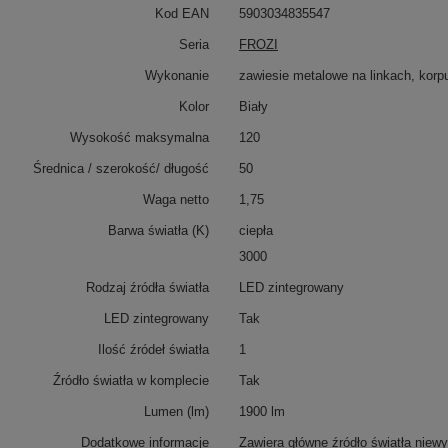
Kod EAN
5903034835547
Seria
FROZI
Wykonanie
zawiesie metalowe na linkach, korp
Kolor
Biały
Wysokość maksymalna
120
Średnica / szerokość/ długość
50
Waga netto
1,75
Barwa światła (K)
ciepła
3000
Rodzaj źródła światła
LED zintegrowany
LED zintegrowany
Tak
Ilość źródeł światła
1
Źródło światła w komplecie
Tak
Lumen (lm)
1900 lm
Dodatkowe informacje
Zawiera główne źródło światła niew