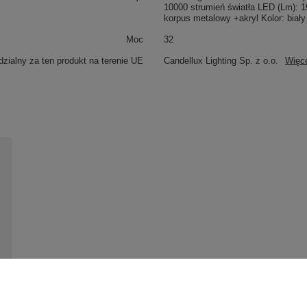
10000 strumień światła LED (Lm): 1
korpus metalowy +akryl Kolor: biały
Moc
32
zialny za ten produkt na terenie UE
Candellux Lighting Sp. z o.o.
Więc
y