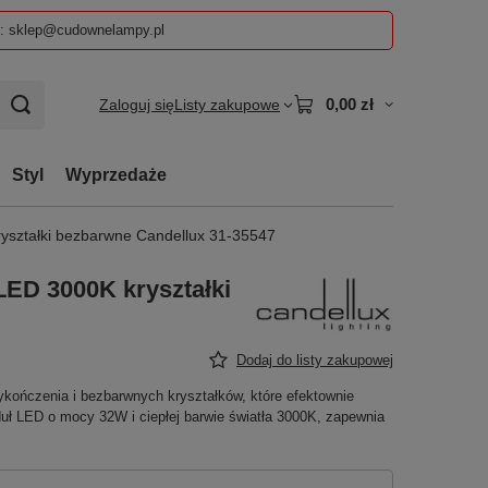
z: sklep@cudownelampy.pl
0,00 zł
Zaloguj się
Listy zakupowe
Styl
Wyprzedaże
yształki bezbarwne Candellux 31-35547
LED 3000K kryształki
Dodaj do listy zakupowej
kończenia i bezbarwnych kryształków, które efektownie
ł LED o mocy 32W i ciepłej barwie światła 3000K, zapewnia