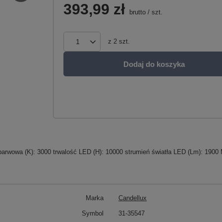
393,99 zł
brutto
/
szt.
z
2
szt.
Dodaj do koszyka
arwowa (K): 3000 trwalość LED (H): 10000 strumień światła LED (Lm): 1900 
Marka
Candellux
Symbol
31-35547