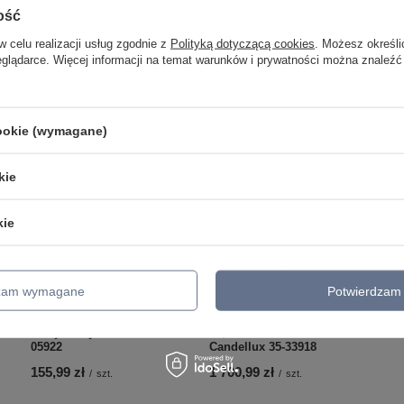
ość
w celu realizacji usług zgodnie z
Polityką dotyczącą cookies
. Możesz określi
eglądarce. Więcej informacji na temat warunków i prywatności można znaleźć
cookie (wymagane)
kie
kie
40
dzam wymagane
Potwierdzam 
8
Andy lampa kinkiet czarny
AMBROSIA 3 LAMPA
1x40w e27 abażur
WISZĄCA 5X40W E14 +
szary+złoty Candellux 21-
43,4W LED MIEDZIANY
05922
Candellux 35-33918
155,99 zł
1 700,99 zł
/
szt.
/
szt.