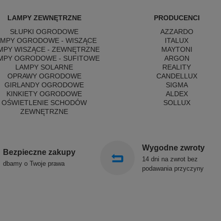
LAMPY ZEWNĘTRZNE
PRODUCENCI
SŁUPKI OGRODOWE
AZZARDO
AMPY OGRODOWE - WISZĄCE
ITALUX
MPY WISZĄCE - ZEWNĘTRZNE
MAYTONI
MPY OGRODOWE - SUFITOWE
ARGON
LAMPY SOLARNE
REALITY
OPRAWY OGRODOWE
CANDELLUX
GIRLANDY OGRODOWE
SIGMA
KINKIETY OGRODOWE
ALDEX
OŚWIETLENIE SCHODÓW
SOLLUX
ZEWNĘTRZNE
Wygodne zwroty
Bezpieczne zakupy
14 dni na zwrot bez
dbamy o Twoje prawa
podawania przyczyny