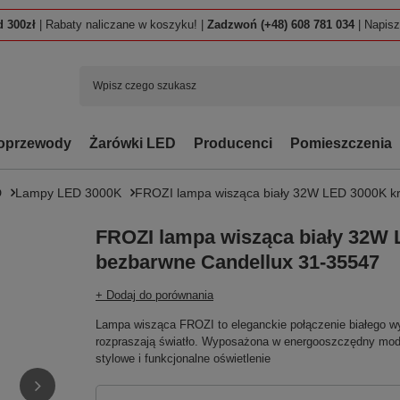
 300zł
| Rabaty naliczane w koszyku! |
Zadzwoń (+48) 608 781 034
| Napis
oprzewody
Żarówki LED
Producenci
Pomieszczenia
D
Lampy LED 3000K
FROZI lampa wisząca biały 32W LED 3000K kr
FROZI lampa wisząca biały 32W 
bezbarwne Candellux 31-35547
+ Dodaj do porównania
Lampa wisząca FROZI to eleganckie połączenie białego wy
rozpraszają światło. Wyposażona w energooszczędny modu
stylowe i funkcjonalne oświetlenie