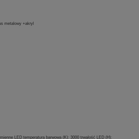
us metalowy +akryl
ymienne LED temperatura barwowa (K): 3000 trwalość LED (H):