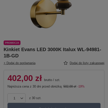
PROMOCJA
Kinkiet Evans LED 3000K Italux WL-94981-
1B-GD
+ Dodaj do porównania
Dodaj do listy zakupowej
402,00 zł
brutto
/
szt.
Najniższa cena z 30 dni przed obniżką:
502,00 zł
-19%
z
30
szt.