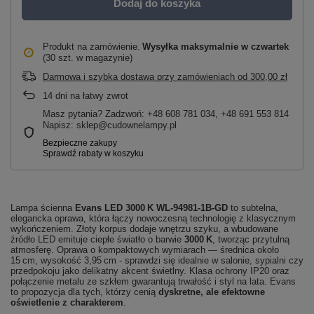
Dodaj do koszyka
Produkt na zamówienie
Wysyłka maksymalnie
w czwartek
(30 szt. w magazynie)
Darmowa i szybka dostawa przy zamówieniach
od
300,00 zł
14
dni na łatwy zwrot
Masz pytania? Zadzwoń: +48 608 781 034, +48 691 553 814
Napisz: sklep@cudownelampy.pl
Lampa ścienna
Evans LED 3000 K WL‑94981‑1B‑GD
to subtelna,
elegancka oprawa, która łączy nowoczesną technologię z klasycznym
wykończeniem. Złoty korpus dodaje wnętrzu szyku, a wbudowane
źródło LED emituje ciepłe światło o barwie
3000 K
, tworząc przytulną
atmosferę. Oprawa o kompaktowych wymiarach — średnica około
15 cm, wysokość 3,95 cm - sprawdzi się idealnie w salonie, sypialni czy
przedpokoju jako delikatny akcent świetlny. Klasa ochrony IP20 oraz
połączenie metalu ze szkłem gwarantują trwałość i styl na lata. Evans
to propozycja dla tych, którzy cenią
dyskretne, ale efektowne
oświetlenie z charakterem
.