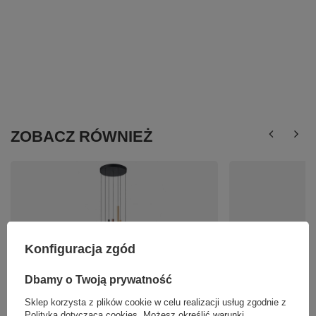
ZOBACZ RÓWNIEŻ
Konfiguracja zgód
Okrągła lampa wisząca z siedmioma zwisami LED
Lampa wisząca NUNEZ
Dbamy o Twoją prywatność
3000K Alinos Italux PND-24019-7A-BK
L-W
Sklep korzysta z plików cookie w celu realizacji usług zgodnie z
670,00 zł
163,00 zł
/
szt.
/
szt.
Polityką dotyczącą cookies
. Możesz określić warunki