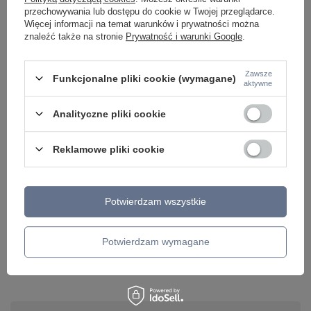
przechowywania lub dostępu do cookie w Twojej przeglądarce.
Więcej informacji na temat warunków i prywatności można
znaleźć także na stronie
Prywatność i warunki Google
.
Zawsze
Funkcjonalne pliki cookie (wymagane)
aktywne
Analityczne pliki cookie
Reklamowe pliki cookie
Potwierdzam wszystkie
Potrzebujesz pomocy? Masz pytania lub
chcesz lepszą cenę?
Napisz do nas - doradzimy, odpowiemy
Potwierdzam wymagane
Napisz do nas
szybko i przygotujemy indywidualną ofertę
dopasowaną do Ciebie..