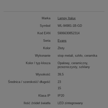
Marka
Lampy Italux
Symbol
WL-94981-1B-GD
Kod EAN
5906630852314
Seria
Evans
Kolor
Złoty
Wykonanie
stop metali, szkło, ceramika
Kolor / typ klosza
Opalowy, ceramiczny,
przezroczysty, szklany
Wysokość
39,5
Średnica / szerokość/ długość
23
15
Klasa IP
IP20
Ilość źródeł światła
LED zintegrowany