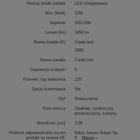
Rodzaj źródła światła
LED zintegrowany
Moc (Watt)
12W
Napiecie
220-240v
Lumen (lm)
1450 lm
Barwa światła (K)
Ciepła biel
3000
Barwa światła
Ciepła biel
Gwarancja w latach
5
Promień, kąt świecenia
120
Opcja ściemniania
Nie
Styl
Nowoczesne
Kolor klosza
Opalowy, ceramiczny,
przezroczysty, szklany
Wysokość [cm]
3,95
Podmiot odpowiedzialny za ten
Italux Janusz Baran Sp.
produkt na terenie UE
K.
Więcej