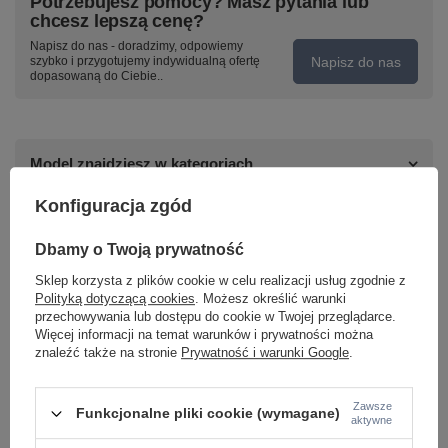
Potrzebujesz pomocy? Masz pytania lub
chcesz lepszą cenę?
Napisz do nas - doradzimy, odpowiemy
Napisz do nas
szybko i przygotujemy indywidualną ofertę
dopasowaną do Ciebie..
Model znajdziesz w kategoriach
Konfiguracja zgód
Napisz swoją opinię
Dbamy o Twoją prywatność
Sklep korzysta z plików cookie w celu realizacji usług zgodnie z
Twoja ocena:
Polityką dotyczącą cookies
. Możesz określić warunki
5/5
przechowywania lub dostępu do cookie w Twojej przeglądarce.
Więcej informacji na temat warunków i prywatności można
znaleźć także na stronie
Prywatność i warunki Google
.
Treść twojej opinii
Zawsze
Funkcjonalne pliki cookie (wymagane)
aktywne