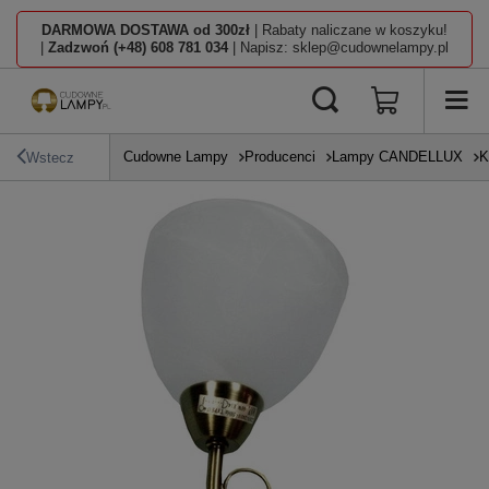
DARMOWA DOSTAWA od 300zł
| Rabaty naliczane w koszyku!
|
Zadzwoń (+48) 608 781 034
| Napisz: sklep@cudownelampy.pl
Cudowne Lampy
Producenci
Lampy CANDELLUX
K
Wstecz