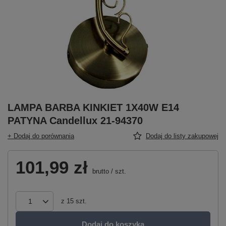
LAMPA BARBA KINKIET 1X40W E14
PATYNA Candellux 21-94370
+ Dodaj do porównania
Dodaj do listy zakupowej
101,99 zł
brutto
/
szt.
z
15
szt.
Dodaj do koszyka