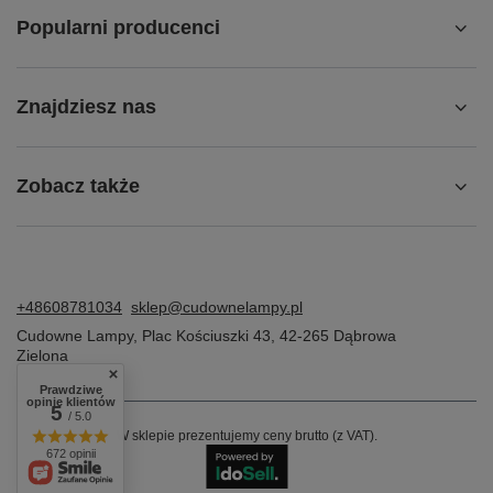
Popularni producenci
Znajdziesz nas
Zobacz także
+48608781034
sklep@cudownelampy.pl
Cudowne Lampy
,
Plac Kościuszki 43
,
42-265
Dąbrowa
Zielona
Prawdziwe
opinie klientów
5
/ 5.0
W sklepie prezentujemy ceny brutto (z VAT).
672 opinii