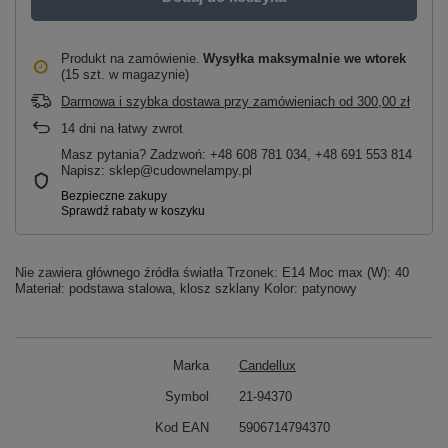
Produkt na zamówienie
Wysyłka maksymalnie
we wtorek
(15 szt. w magazynie)
Darmowa i szybka dostawa przy zamówieniach
od
300,00 zł
14
dni na łatwy zwrot
Masz pytania? Zadzwoń: +48 608 781 034, +48 691 553 814
Napisz: sklep@cudownelampy.pl
Nie zawiera głównego źródła światła Trzonek: E14 Moc max (W): 40
Materiał: podstawa stalowa, klosz szklany Kolor: patynowy
Marka
Candellux
Symbol
21-94370
Kod EAN
5906714794370