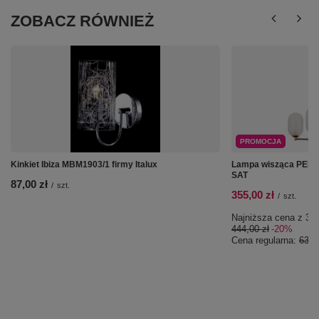
ZOBACZ RÓWNIEŻ
PROMOCJA
Kinkiet Ibiza MBM1903/1 firmy Italux
Lampa wisząca PERA
SAT
87,00 zł
/
szt.
355,00 zł
/
szt.
Najniższa cena z 30 
444,00 zł
-20%
Cena regularna:
634,