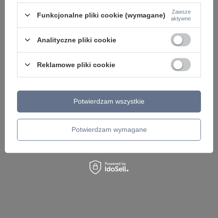
Zawsze
Funkcjonalne pliki cookie (wymagane)
aktywne
PROMOCJA
Analityczne pliki cookie
Kinkiet do salonu Meolo 1xE14 Italux WL-40825-1-
Kinkiet Meolo klosz 
BK
40825-1-GD
Reklamowe pliki cookie
107,00 zł
148,00 zł
/
szt.
/
szt.
Najniższa cena z 30 dni przed obniżką:
134,00 zł
-20%
Potwierdzam wszystkie
Potwierdzam wymagane