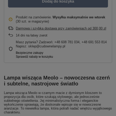
Dodaj do koszyka
Produkt na zamówienie
Wysyłka maksymalnie
we wtorek
(30 szt. w magazynie)
Darmowa i szybka dostawa przy zamówieniach
od
300,00 zł
14
dni na łatwy zwrot
Masz pytania? Zadzwoń: +48 608 781 034, +48 691 553 814
Napisz: sklep@cudownelampy.pl
Lampa wisząca Meolo – nowoczesna czerń
i subtelne, nastrojowe światło
Lampa wisząca Meolo w czarnym macie z dymionym kloszem to
propozycja dla osób, które szukają stylowego, ale jednocześnie
subtelnego oświetlenia. Jej minimalistyczna forma i eleganckie
wykończenie sprawiają, że doskonale wpisuje się w nowoczesne
aranżacje. To niewielka lampa, która potrafi nadać wnętrzu wyjątkowego
charakteru.