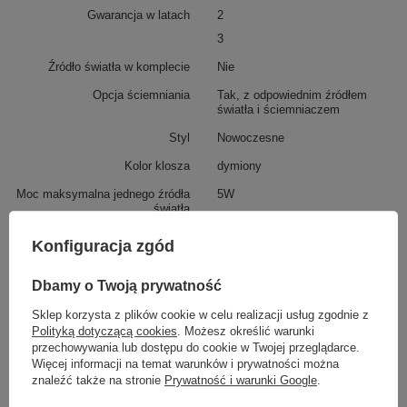
Gwarancja w latach
2
3
Źródło światła w komplecie
Nie
Opcja ściemniania
Tak, z odpowiednim źródłem
światła i ściemniaczem
Styl
Nowoczesne
Kolor klosza
dymiony
Moc maksymalna jednego źródła
5W
światła
Podmiot odpowiedzialny za ten
Italux Janusz Baran Sp.
Konfiguracja zgód
produkt na terenie UE
K.
Więcej
Dbamy o Twoją prywatność
Sklep korzysta z plików cookie w celu realizacji usług zgodnie z
Z tej samej serii:
Polityką dotyczącą cookies
. Możesz określić warunki
przechowywania lub dostępu do cookie w Twojej przeglądarce.
Więcej informacji na temat warunków i prywatności można
znaleźć także na stronie
Prywatność i warunki Google
.