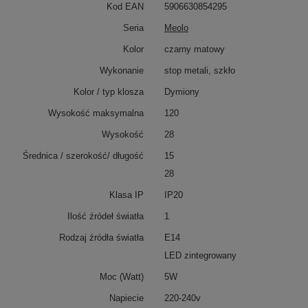
Kod EAN
5906630854295
Seria
Meolo
Kolor
czarny matowy
Wykonanie
stop metali, szkło
Kolor / typ klosza
Dymiony
Wysokość maksymalna
120
Wysokość
28
Średnica / szerokość/ długość
15
28
Klasa IP
IP20
Ilość źródeł światła
1
Rodzaj źródła światła
E14
LED zintegrowany
Moc (Watt)
5W
Napiecie
220-240v