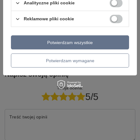
chcesz lepszą cenę?
Analityczne pliki cookie
Napisz do nas - doradzimy, odpowiemy
Napisz do nas
szybko i przygotujemy indywidualną ofertę
Reklamowe pliki cookie
dopasowaną do Ciebie..
Potwierdzam wszystkie
Model znajdziesz w kategoriach
Potwierdzam wymagane
Napisz swoją opinię
Twoja ocena:
5/5
Treść twojej opinii