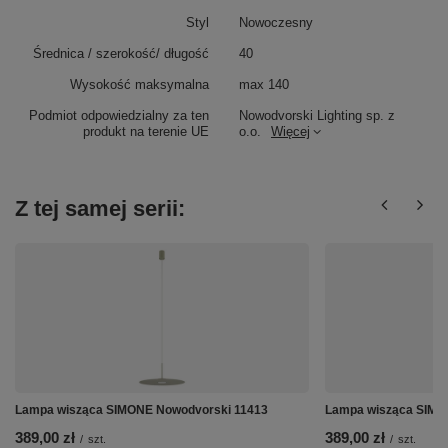
Styl
Nowoczesny
Średnica / szerokość/ długość
40
Wysokość maksymalna
max 140
Podmiot odpowiedzialny za ten
Nowodvorski Lighting sp. z
produkt na terenie UE
o.o.
Więcej
Z tej samej serii:
Lampa wisząca SIMONE Nowodvorski 11413
Lampa wisząca SIMO
389,00 zł
389,00 zł
/
szt.
/
szt.