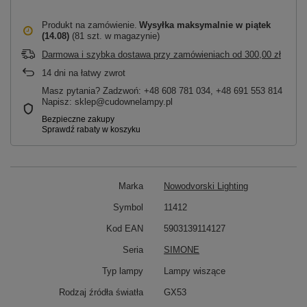
Produkt na zamówienie
Wysyłka maksymalnie
w piątek
(14.08)
(81 szt. w magazynie)
Darmowa i szybka dostawa przy zamówieniach
od
300,00 zł
14
dni na łatwy zwrot
Masz pytania? Zadzwoń: +48 608 781 034, +48 691 553 814
Napisz: sklep@cudownelampy.pl
Marka
Nowodvorski Lighting
Symbol
11412
Kod EAN
5903139114127
Seria
SIMONE
Typ lampy
Lampy wiszące
Rodzaj źródła światła
GX53