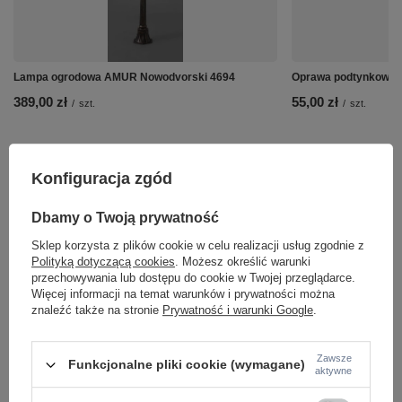
Lampa ogrodowa AMUR Nowodvorski 4694
Oprawa podtynkowa 
389,00 zł
55,00 zł
/
szt.
/
szt.
Konfiguracja zgód
Dbamy o Twoją prywatność
Sklep korzysta z plików cookie w celu realizacji usług zgodnie z
Polityką dotyczącą cookies
. Możesz określić warunki
przechowywania lub dostępu do cookie w Twojej przeglądarce.
Więcej informacji na temat warunków i prywatności można
znaleźć także na stronie
Prywatność i warunki Google
.
Zawsze
Funkcjonalne pliki cookie (wymagane)
aktywne
Potrzebujesz pomocy? Masz pytania lub