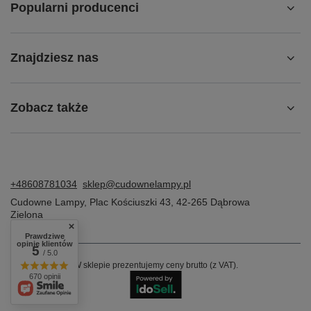
Popularni producenci
Znajdziesz nas
Zobacz także
+48608781034
sklep@cudownelampy.pl
Cudowne Lampy
,
Plac Kościuszki 43
,
42-265
Dąbrowa
Zielona
Prawdziwe
opinie klientów
5
/ 5.0
W sklepie prezentujemy ceny brutto (z VAT).
670 opinii