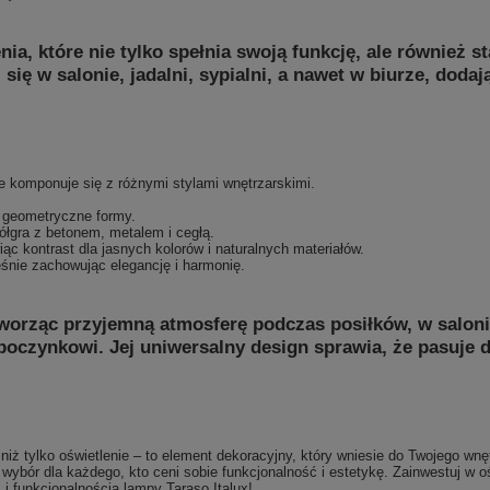
nia, które nie tylko spełnia swoją funkcję, ale również 
się w salonie, jadalni, sypialni, a nawet w biurze, dod
komponuje się z różnymi stylami wnętrzarskimi.
i geometryczne formy.
łgra z betonem, metalem i cegłą.
iąc kontrast dla jasnych kolorów i naturalnych materiałów.
nie zachowując elegancję i harmonię.
worząc przyjemną atmosferę podczas posiłków, w salonie 
dpoczynkowi. Jej uniwersalny design sprawia, że pasuje d
ż tylko oświetlenie – to element dekoracyjny, który wniesie do Twojego wnęt
wybór dla każdego, kto ceni sobie funkcjonalność i estetykę. Zainwestuj w o
i funkcjonalnością lampy Taraso Italux!