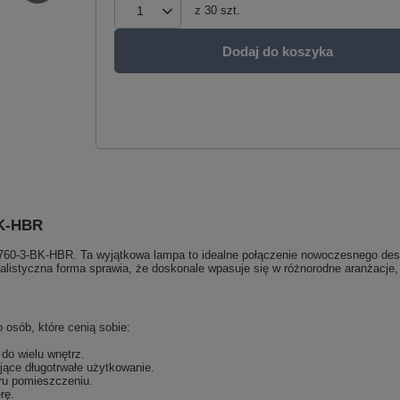
z
30
szt.
Dodaj do koszyka
BK-HBR
0760-3-BK-HBR. Ta wyjątkowa lampa to idealne połączenie nowoczesnego desi
nimalistyczna forma sprawia, że doskonale wpasuje się w różnorodne aranżacj
osób, które cenią sobie:
do wielu wnętrz.
jące długotrwałe użytkowanie.
ru pomieszczeniu.
rę.