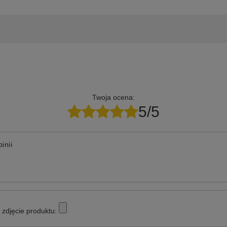
Twoja ocena:
5/5
inii
zdjęcie produktu: