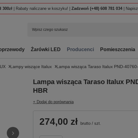
 300zł
| Rabaty naliczane w koszyku! |
Zadzwoń (+48) 608 781 034
| Napis
oprzewody
Żarówki LED
Producenci
Pomieszczenia
LUX
Lampy wiszące Italux
Lampa wisząca Taraso Italux PND-4076
Lampa wisząca Taraso Italux PN
HBR
+ Dodaj do porównania
274,00 zł
brutto
/
szt.