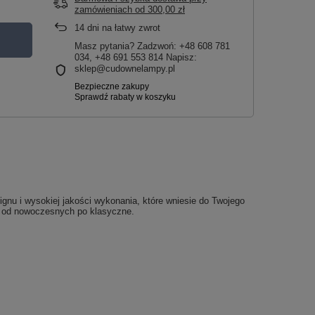
zamówieniach
od
300,00 zł
14
dni na łatwy zwrot
Masz pytania? Zadzwoń: +48 608 781
034, +48 691 553 814 Napisz:
sklep@cudownelampy.pl
gnu i wysokiej jakości wykonania, które wniesie do Twojego
e, od nowoczesnych po klasyczne.