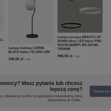
Lampa wisząca BRASCO UP
XL-
DOWN 60cm LED Italux PND-
56215D-060RPC-BK-3KS4K-
Lampa stołowa CARIMI
TRDIMM
BLACK Italux TB-3300-1-BK
996,00 zł
/
szt.
348,00 zł
/
szt.
pomocy? Masz pytania lub chcesz
lepszą cenę?
Napisz do 
my, odpowiemy szybko i przygotujemy indywidualną ofertę
dopasowaną do Ciebie..