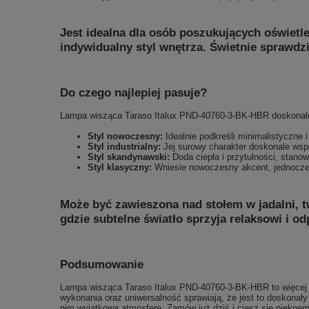
Jest idealna dla osób poszukujących oświetle
indywidualny styl wnętrza. Świetnie sprawdzi 
Do czego najlepiej pasuje?
Lampa wisząca Taraso Italux PND-40760-3-BK-HBR doskonale 
Styl nowoczesny:
Idealnie podkreśli minimalistyczne 
Styl industrialny:
Jej surowy charakter doskonale wspó
Styl skandynawski:
Doda ciepła i przytulności, stanow
Styl klasyczny:
Wniesie nowoczesny akcent, jednocześ
Może być zawieszona nad stołem w jadalni, t
gdzie subtelne światło sprzyja relaksowi i o
Podsumowanie
Lampa wisząca Taraso Italux PND-40760-3-BK-HBR to więcej ni
wykonania oraz uniwersalność sprawiają, że jest to doskonały 
nim wyjątkową atmosferę. Zamów już dziś i ciesz się pięknem 