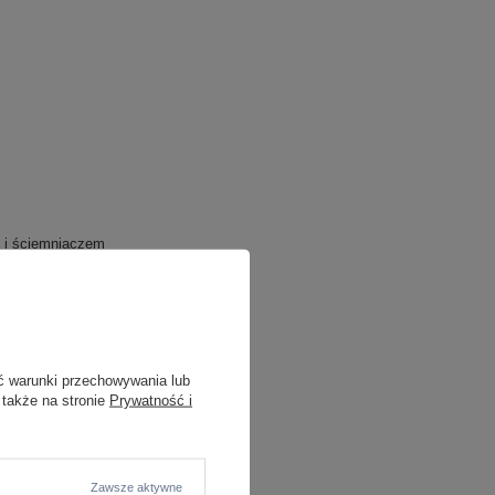
a i ściemniaczem
ć warunki przechowywania lub
 także na stronie
Prywatność i
Zawsze aktywne