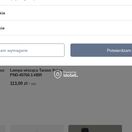
kie
kie
dzam wymagane
Potwierdzam 
lux
Lampa wisząca Taraso Italux
PND-40760-1-HBR
113,00 zł
/
szt.