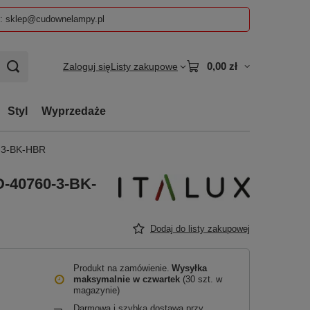
z: sklep@cudownelampy.pl
0,00 zł
Zaloguj się
Listy zakupowe
Styl
Wyprzedaże
0-3-BK-HBR
D-40760-3-BK-
Dodaj do listy zakupowej
Produkt na zamówienie
Wysyłka
maksymalnie
w czwartek
(30 szt. w
magazynie)
Darmowa i szybka dostawa przy