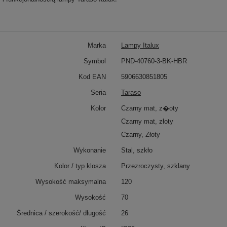
Marka
Lampy Italux
Symbol
PND-40760-3-BK-HBR
Kod EAN
5906630851805
Seria
Taraso
Kolor
Czarny mat, z�oty
Czarny mat, złoty
Czarny, Złoty
Wykonanie
Stal, szkło
Kolor / typ klosza
Przezroczysty, szklany
Wysokość maksymalna
120
Wysokość
70
Średnica / szerokość/ długość
26