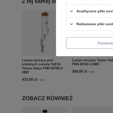
Z tej samej serii:
Analityczne pliki coo
Reklamowe pliki coo
Potwier
Lampa wisząca pięć
Lampa wisząca Taraso Ita
szklanych zwisów 5xE14
PND-40760-3-HBR
Taraso Italux PND-40760-5-
304,00 zł
/
szt.
HBR
433,00 zł
/
szt.
ZOBACZ RÓWNIEŻ