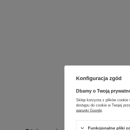
Konfiguracja zgód
Dbamy o Twoją prywatn
Sklep korzysta z plików cookie 
Moc 
dostępu do cookie w Twojej prz
Podmiot odpowied
warunki Google
.
Funkcjonalne pliki 