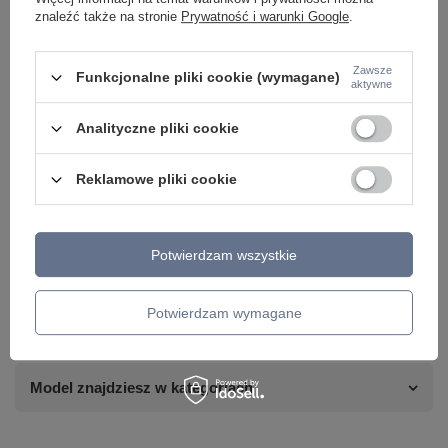
znaleźć także na stronie
Prywatność i warunki Google
.
Zawsze
Funkcjonalne pliki cookie (wymagane)
aktywne
Analityczne pliki cookie
Reklamowe pliki cookie
Potrzebujesz pomocy? Masz pytania lub
chcesz lepszą cenę?
Potwierdzam wszystkie
Napisz do nas - doradzimy, odpowiemy
Napisz do nas
szybko i przygotujemy indywidualną ofertę
dopasowaną do Ciebie..
Potwierdzam wymagane
Model znajdziesz w kategoriach