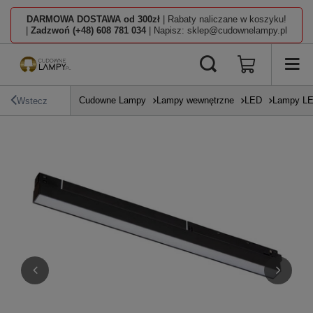
DARMOWA DOSTAWA od 300zł
| Rabaty naliczane w koszyku!
|
Zadzwoń (+48) 608 781 034
| Napisz: sklep@cudownelampy.pl
Cudowne Lampy
Lampy wewnętrzne
LED
Lampy L
Wstecz