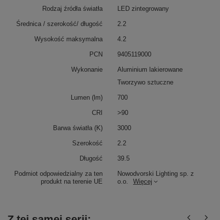
Rodzaj źródła światła
LED zintegrowany
Średnica / szerokość/ długość
2.2
Wysokość maksymalna
4.2
PCN
9405119000
Wykonanie
Aluminium lakierowane
Tworzywo sztuczne
Lumen (lm)
700
CRI
>90
Barwa światła (K)
3000
Szerokość
2.2
Długość
39.5
Podmiot odpowiedzialny za ten
Nowodvorski Lighting sp. z
produkt na terenie UE
o.o.
Więcej
Z tej samej serii: