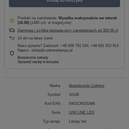
Dodaj do koszyka
Produkt na zamówienie
Wysyłka maksymalnie
we wtorek
(18.08)
(1480 szt. w magazynie)
Darmowa i szybka dostawa przy zamówieniach
od
300,00 zł
14
dni na łatwy zwrot
Masz pytania? Zadzwoń: +48 608 781 034, +48 691 553 814
Napisz: sklep@cudownelampy.pl
Marka
Nowodvorski Lighting
Symbol
10148
Kod EAN
5903139101486
Seria
LVM LINE LED
Typ lampy
Lampy led