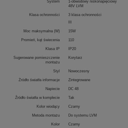
System
1-obwodowy niskonapięciowy
48V LVM
Klasa ochronności
3 klasa ochronności
III
Moc maksymalna (W)
15W
Promień, kąt świecenia
110
Klasa IP
IP20
Sugerowane pomieszczenie
Korytarz
montażu
Styl
Nowoczesny
Żródło światła informacje
Zintegrowane
Napiecie
DC 48
Źródło światła w komplecie
Tak
Kolor wiodący
Czarny
Metoda montażu
Do systemu LVM
Kolor
Czarny