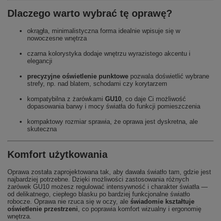
Dlaczego warto wybrać tę oprawę?
okrągła, minimalistyczna forma idealnie wpisuje się w
nowoczesne wnętrza
czarna kolorystyka dodaje wnętrzu wyrazistego akcentu i
elegancji
precyzyjne oświetlenie punktowe
pozwala doświetlić wybrane
strefy, np. nad blatem, schodami czy korytarzem
kompatybilna z żarówkami
GU10
, co daje Ci możliwość
dopasowania barwy i mocy światła do funkcji pomieszczenia
kompaktowy rozmiar sprawia, że oprawa jest dyskretna, ale
skuteczna
Komfort użytkowania
Oprawa została zaprojektowana tak, aby dawała światło tam, gdzie jest
najbardziej potrzebne. Dzięki możliwości zastosowania różnych
żarówek GU10 możesz regulować intensywność i charakter światła —
od delikatnego, ciepłego blasku po bardziej funkcjonalne światło
robocze. Oprawa nie rzuca się w oczy, ale
świadomie kształtuje
oświetlenie przestrzeni
, co poprawia komfort wizualny i ergonomię
wnętrza.