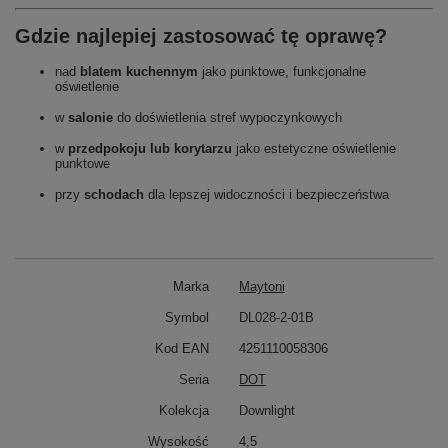
Gdzie najlepiej zastosować tę oprawę?
nad
blatem kuchennym
jako punktowe, funkcjonalne
oświetlenie
w
salonie
do doświetlenia stref wypoczynkowych
w
przedpokoju lub korytarzu
jako estetyczne oświetlenie
punktowe
przy
schodach
dla lepszej widoczności i bezpieczeństwa
Marka
Maytoni
Symbol
DL028-2-01B
Kod EAN
4251110058306
Seria
DOT
Kolekcja
Downlight
Wysokość
4,5