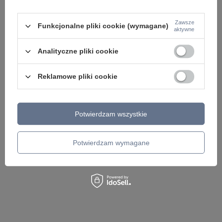
Zawsze
Funkcjonalne pliki cookie (wymagane)
aktywne
ZOBACZ RÓWNIEŻ
Analityczne pliki cookie
Reklamowe pliki cookie
Potwierdzam wszystkie
Kinkiet glamour w kolorze chrom Facet
Kinkiet VERTICALE 
Potwierdzam wymagane
MOD094WL-01CH Maytoni
L9CH3K
775,00 zł
761,00 zł
/
szt.
/
szt.