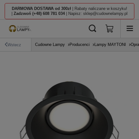
DARMOWA DOSTAWA od 300zł
| Rabaty naliczane w koszyku!
|
Zadzwoń (+48) 608 781 034
| Napisz: sklep@cudownelampy.pl
Cudowne Lampy
Producenci
Lampy MAYTONI
Opra
Wstecz