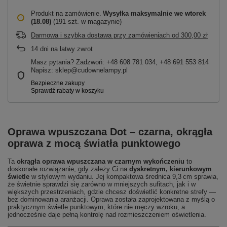
Produkt na zamówienie
Wysyłka maksymalnie
we wtorek
(18.08)
(191 szt. w magazynie)
Darmowa i szybka dostawa przy zamówieniach
od
300,00 zł
14
dni na łatwy zwrot
Masz pytania? Zadzwoń: +48 608 781 034, +48 691 553 814
Napisz: sklep@cudownelampy.pl
Oprawa wpuszczana Dot – czarna, okrągła
oprawa z mocą światła punktowego
Ta
okrągła oprawa wpuszczana w czarnym wykończeniu
to
doskonałe rozwiązanie, gdy zależy Ci na
dyskretnym, kierunkowym
świetle
w stylowym wydaniu. Jej kompaktowa średnica 9,3 cm sprawia,
że świetnie sprawdzi się zarówno w mniejszych sufitach, jak i w
większych przestrzeniach, gdzie chcesz doświetlić konkretne strefy —
bez dominowania aranżacji. Oprawa została zaprojektowana z myślą o
praktycznym świetle punktowym, które nie męczy wzroku, a
jednocześnie daje pełną kontrolę nad rozmieszczeniem oświetlenia.