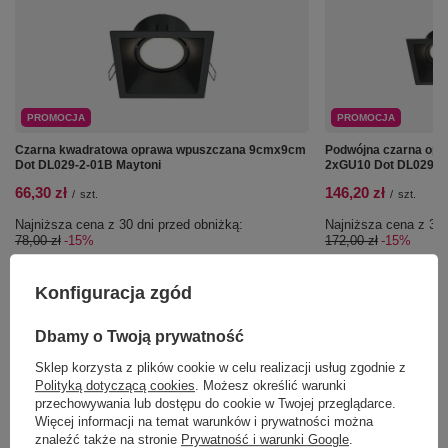
PROMOCJA
PROMOCJA
Czarna kwadratowa oprawa wpuszczana 9cmx9cm
Podwójna czarna op
Dot DL029-2-01B Maytoni
2xGU10 Dot DL029-2
66,30 zł
146,20 zł
/
szt.
/
szt.
Najniższa cena z 30 dni przed obniżką:
Najniższa cena z 30 
78,00 zł
-15%
172,00 zł
-15%
Konfiguracja zgód
Dbamy o Twoją prywatność
Sklep korzysta z plików cookie w celu realizacji usług zgodnie z
Polityką dotyczącą cookies
. Możesz określić warunki
przechowywania lub dostępu do cookie w Twojej przeglądarce.
Więcej informacji na temat warunków i prywatności można
znaleźć także na stronie
Prywatność i warunki Google
.