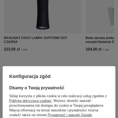
MAXLIGHT C0157 LAMPA SUFITOWA DOT
Biała oprawa podtyn
CZARNA
zaszpachlowania Dot
223,00 zł
104,00 zł
/
szt.
/
szt.
Konfiguracja zgód
Dbamy o Twoją prywatność
Sklep korzysta z plików cookie w celu realizacji usług zgodnie z
Polityką dotyczącą cookies
. Możesz określić warunki
przechowywania lub dostępu do cookie w Twojej przeglądarce.
Więcej informacji na temat warunków i prywatności można
znaleźć także na stronie
Prywatność i warunki Google
.