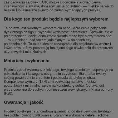
zastosowaniu żarówek GU10 możesz dowolnie sterować barwą i
intensywnością światła, dopasowując je do sytuacji — miękka barwa do
relaksu lub jaśniejsze światło do zadań wymagających precyzji.
Dla kogo ten produkt będzie najlepszym wyborem
Ta oprawa jest świetnym wyborem dla osób, które cenią połączenie
dyskretnego designu i wysokiej wydajności oświetlenia. Sprawdzi się w
przestrzeniach, gdzie jedno źródło światła może być niewystarczające
— w kuchniach, nad stołem jadalnianym, w salonach czy
przedpokojach. To także idealne rozwiązanie dla projektantów wnętrz i
inwestorów, którzy potrzebują funkcjonalnego oświetlenia do przestrzeni
użytkowych i mieszkalnych.
Materiały i wykonanie
Produkt został wykonany z lekkiego, trwałego aluminium, odpornego na
odkształcenia i łatwego w utrzymaniu czystości. Biała farba tworzy
spójną powierzchnię z sufitem i podkreśla estetykę wnętrza.
Kompaktowe wymiary (17×9 cm) pozwalają na łatwy montaż
podtynkowy i minimalny wpływ na konstrukcję sufitu. Oprawa jest
przystosowana do suchych pomieszczeń wewnętrznych (klasa ochrony
IP20).
Gwarancja i jakość
Produkt objęty jest standardową gwarancją, co daje pewność trwałego i
bezproblemowego użytkowania. Starannie wykonane detale i solidne