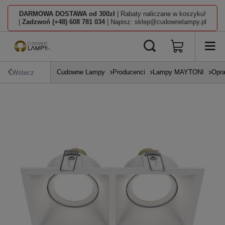
DARMOWA DOSTAWA od 300zł
| Rabaty naliczane w koszyku!
|
Zadzwoń (+48) 608 781 034
| Napisz: sklep@cudownelampy.pl
Cudowne Lampy
Producenci
Lampy MAYTONI
Opra
Wstecz