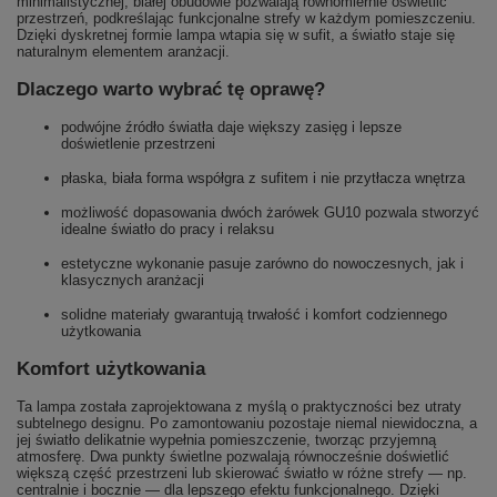
minimalistycznej, białej obudowie pozwalają równomiernie oświetlić
przestrzeń, podkreślając funkcjonalne strefy w każdym pomieszczeniu.
Dzięki dyskretnej formie lampa wtapia się w sufit, a światło staje się
naturalnym elementem aranżacji.
Dlaczego warto wybrać tę oprawę?
podwójne źródło światła daje większy zasięg i lepsze
doświetlenie przestrzeni
płaska, biała forma współgra z sufitem i nie przytłacza wnętrza
możliwość dopasowania dwóch żarówek GU10 pozwala stworzyć
idealne światło do pracy i relaksu
estetyczne wykonanie pasuje zarówno do nowoczesnych, jak i
klasycznych aranżacji
solidne materiały gwarantują trwałość i komfort codziennego
użytkowania
Komfort użytkowania
Ta lampa została zaprojektowana z myślą o praktyczności bez utraty
subtelnego designu. Po zamontowaniu pozostaje niemal niewidoczna, a
jej światło delikatnie wypełnia pomieszczenie, tworząc przyjemną
atmosferę. Dwa punkty świetlne pozwalają równocześnie doświetlić
większą część przestrzeni lub skierować światło w różne strefy — np.
centralnie i bocznie — dla lepszego efektu funkcjonalnego. Dzięki