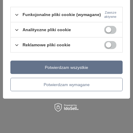
Zawsze
Funkcjonalne pliki cookie (wymagane)
aktywne
ZOBACZ RÓWNIEŻ
Analityczne pliki cookie
Reklamowe pliki cookie
Potwierdzam wszystkie
Lampa wisząca spot oprawa ELTI BLACK Maytoni
Ryflowany dwukierun
C021CL-02B
elewacyjny 2xE27 R
Potwierdzam wymagane
686,00 zł
213,00 zł
/
szt.
/
szt.