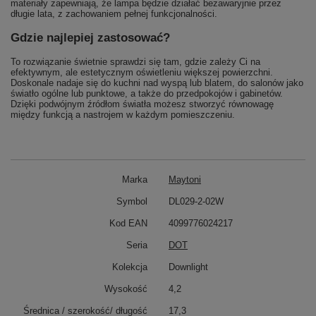
materiały zapewniają, że lampa będzie działać bezawaryjnie przez
długie lata, z zachowaniem pełnej funkcjonalności.
Gdzie najlepiej zastosować?
To rozwiązanie świetnie sprawdzi się tam, gdzie zależy Ci na
efektywnym, ale estetycznym oświetleniu większej powierzchni.
Doskonale nadaje się do kuchni nad wyspą lub blatem, do salonów jako
światło ogólne lub punktowe, a także do przedpokojów i gabinetów.
Dzięki podwójnym źródłom światła możesz stworzyć równowagę
między funkcją a nastrojem w każdym pomieszczeniu.
Marka
Maytoni
Symbol
DL029-2-02W
Kod EAN
4099776024217
Seria
DOT
Kolekcja
Downlight
Wysokość
4,2
Średnica / szerokość/ długość
17,3