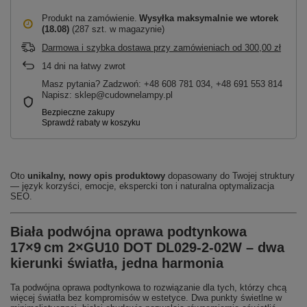
Produkt na zamówienie
Wysyłka maksymalnie
we wtorek
(18.08)
(287 szt. w magazynie)
Darmowa i szybka dostawa przy zamówieniach
od
300,00 zł
14
dni na łatwy zwrot
Masz pytania? Zadzwoń: +48 608 781 034, +48 691 553 814
Napisz: sklep@cudownelampy.pl
Oto
unikalny, nowy opis produktowy
dopasowany do Twojej struktury
— język korzyści, emocje, ekspercki ton i naturalna optymalizacja
SEO.
Biała podwójna oprawa podtynkowa
17×9 cm 2×GU10 DOT DL029‑2‑02W – dwa
kierunki światła, jedna harmonia
Ta podwójna oprawa podtynkowa to rozwiązanie dla tych, którzy chcą
więcej światła bez kompromisów w estetyce. Dwa punkty świetlne w