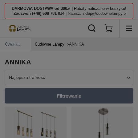
DARMOWA DOSTAWA od 300zł
| Rabaty naliczane w koszyku!
|
Zadzwoń (+48) 608 781 034
| Napisz: sklep@cudownelampy.pl
Cudowne Lampy
ANNIKA
Wstecz
ANNIKA
Zmień sortowanie
Najlepsza trafność
Filtrowanie