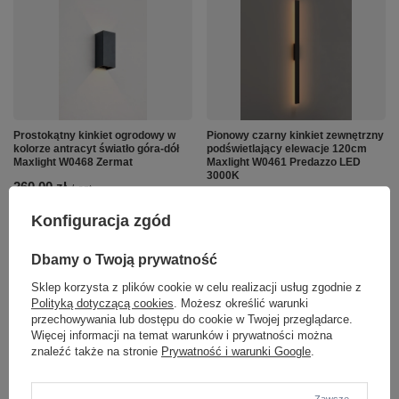
Prostokątny kinkiet ogrodowy w
Pionowy czarny kinkiet zewnętrzny
kolorze antracyt światło góra-dół
podświetlający elewacje 120cm
Maxlight W0468 Zermat
Maxlight W0461 Predazzo LED
3000K
260,00 zł
/
szt.
588,00 zł
/
szt.
Konfiguracja zgód
Dbamy o Twoją prywatność
Sklep korzysta z plików cookie w celu realizacji usług zgodnie z
Polityką dotyczącą cookies
. Możesz określić warunki
przechowywania lub dostępu do cookie w Twojej przeglądarce.
Więcej informacji na temat warunków i prywatności można
znaleźć także na stronie
Prywatność i warunki Google
.
Kinkiet wiszący szklane ryflowane
Zewnętrzny kinkiet elewacyjny