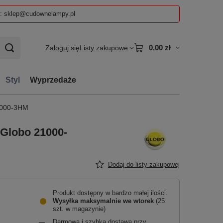
z: sklep@cudownelampy.pl
0,00 zł
Zaloguj się
Listy zakupowe
Styl
Wyprzedaże
1000-3HM
Globo 21000-
Dodaj do listy zakupowej
Produkt dostępny w bardzo małej ilości
Wysyłka maksymalnie
we wtorek
(25
szt. w magazynie)
Darmowa i szybka dostawa przy