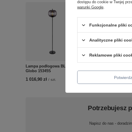
dostępu do cookie w Twojej prz
warunki Google
.
Funkcjonalne pliki 
Analityczne pliki coo
Kinkiet ogrodowy ALCAL
IP44 Globo 32063-2W
190,90 zł
Reklamowe pliki coo
/
szt.
Lampa podłogowa BLACKY
Globo 15345S
Potwier
1 016,90 zł
/
szt.
Potrzebujesz 
Napisz do nas - doradzi