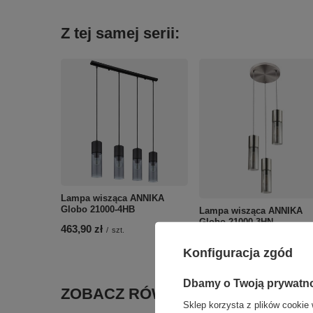
Z tej samej serii:
Lampa wisząca ANNIKA
Globo 21000-4HB
Lampa wisząca ANNIKA
Globo 21000-3HN
463,90 zł
/
szt.
383,90 zł
/
szt.
Konfiguracja zgód
Dbamy o Twoją prywatn
ZOBACZ RÓWNIEŻ
Sklep korzysta z plików cookie 