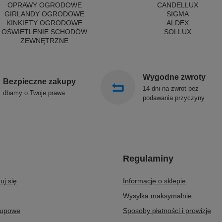
OPRAWY OGRODOWE
CANDELLUX
GIRLANDY OGRODOWE
SIGMA
KINKIETY OGRODOWE
ALDEX
OŚWIETLENIE SCHODÓW
SOLLUX
ZEWNĘTRZNE
Wygodne zwroty
Bezpieczne zakupy
14 dni na zwrot bez
dbamy o Twoje prawa
podawania przyczyny
Regulaminy
uj się
Informacje o sklepie
Wysyłka maksymalnie
kupowe
Sposoby płatności i prowizje