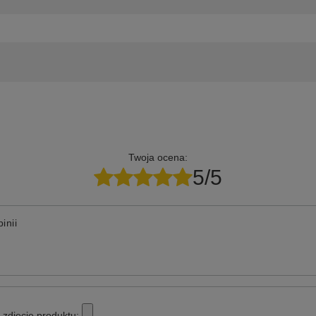
Twoja ocena:
5/5
inii
zdjęcie produktu: