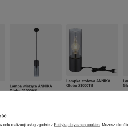
Lampka stołowa ANNIKA
La
Globo 21000TB
Gl
Lampa wisząca ANNIKA
Globo 21000HB
128,90 zł
14
/
szt.
132,90 zł
/
szt.
ość
w celu realizacji usług zgodnie z
Polityką dotyczącą cookies
. Możesz określi