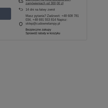
zamówieniach
od
300,00 zł
14
dni na łatwy zwrot
Masz pytania? Zadzwoń: +48 608 781
034, +48 691 553 814 Napisz:
sklep@cudownelampy.pl