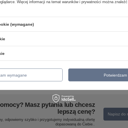
eglądarce. Więcej informacji na temat warunków i prywatności można znaleźć
cookie (wymagane)
kie
A
Lampa sufitowa JOSINA
kie
Globo 54034-2
Lampa wisząca MAXY Globo
178,90 zł
/
szt.
15548-6HC
dzam wymagane
Potwierdzam 
1 750,90 zł
/
szt.
pomocy? Masz pytania lub chcesz
lepszą cenę?
Napisz do 
my, odpowiemy szybko i przygotujemy indywidualną ofertę
dopasowaną do Ciebie..