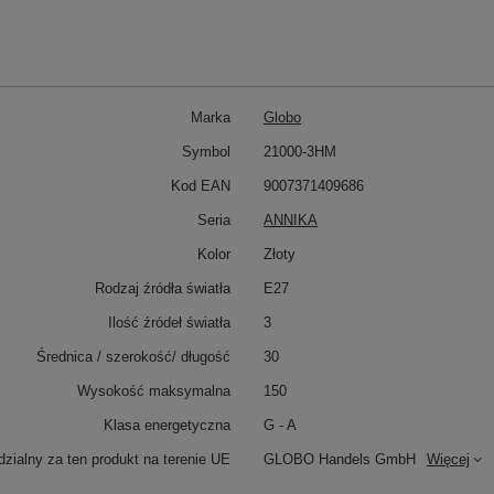
Marka
Globo
Symbol
21000-3HM
Kod EAN
9007371409686
Seria
ANNIKA
Kolor
Złoty
Rodzaj źródła światła
E27
Ilość źródeł światła
3
Średnica / szerokość/ długość
30
Wysokość maksymalna
150
Klasa energetyczna
G - A
zialny za ten produkt na terenie UE
GLOBO Handels GmbH
Więcej