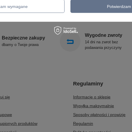
KINKIETY OGRODOWE
ALDEX
dzam wymagane
Potwierdzam 
OŚWIETLENIE SCHODÓW
SOLLUX
ZEWNĘTRZNE
Wygodne zwroty
Bezpieczne zakupy
14 dni na zwrot bez
dbamy o Twoje prawa
podawania przyczyny
Regulaminy
uj się
Informacje o sklepie
Wysyłka maksymalnie
kupowe
Sposoby płatności i prowizje
kupionych produktów
Regulamin