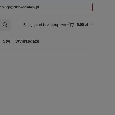
z: sklep@cudownelampy.pl
0,00 zł
Zaloguj się
Listy zakupowe
Styl
Wyprzedaże