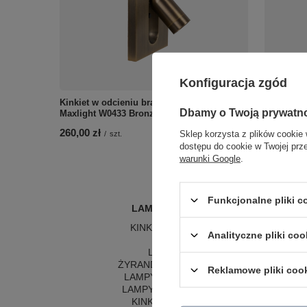
Konfiguracja zgód
Kinkiet w odcieniu brązu LED 3000K
Kinkiet e
Dbamy o Twoją prywatn
Maxlight W0433 Bronz
głowicą L
260,00 zł
364,00 zł
Sklep korzysta z plików cookie 
/
szt.
dostępu do cookie w Twojej prz
warunki Google
.
Funkcjonalne pliki 
LAMPY WEWNĘTRZNE
KINKIETY NAD LUSTRO
Analityczne pliki coo
ŻYRANDOLE
L
LAMPKI NOCNE
LA
ŻYRANDOLE KRYSZTAŁOWE
LA
Reklamowe pliki coo
LAMPY WISZĄCE CZARNE
LAMPY WISZĄCE - OKRĘGI
KINKIETY DO SYPIALNI