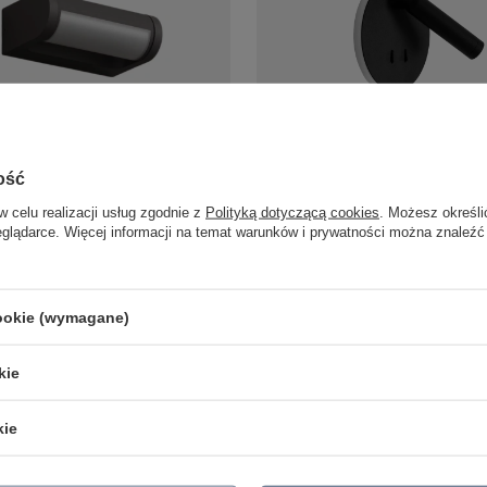
lewacyjny antracyt z ruchomą
Okrągły czarny kinkiet z ruchomą 
ość
ED 3000K Maxlight W0464 Solden
podświetleniem Maxlight W0432 
247,00 zł
w celu realizacji usług zgodnie z
Polityką dotyczącą cookies
. Możesz określi
/
szt.
/
szt.
eglądarce. Więcej informacji na temat warunków i prywatności można znaleźć
cookie (wymagane)
LAMPY ZEWNĘTRZNE
PRODUCENCI
SŁUPKI OGRODOWE
AZZARDO
kie
AMPY OGRODOWE - WISZĄCE
ITALUX
MPY WISZĄCE - ZEWNĘTRZNE
MAYTONI
MPY OGRODOWE - SUFITOWE
ARGON
kie
LAMPY SOLARNE
REALITY
OPRAWY OGRODOWE
CANDELLUX
GIRLANDY OGRODOWE
SIGMA