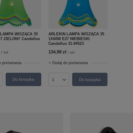
 LAMPA WISZĄCA 35
ARLEKIN LAMPA WISZĄCA 35
7 ZIELONY Candellux
1X60W E27 NIEBIESKI
Candellux 31-94523
134,99 zł
/
szt.
/
szt.
o porównania
+ Dodaj do porównania
Do koszyka
Do koszyka
roduktów
Ilość produktów