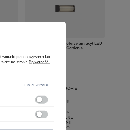
tubą i
Kinkiet zewnętrzny w kolorze antracyt LED
Lux
3000K Maxlight W0466 Gardenia
490,00 zł
ć warunki przechowywania lub
/
szt.
 także na stronie
Prywatność i
Zawsze aktywne
POPULARNE KATEGORIE
LAMPY RETRO
LAMPY GLAMOUR
LAMPY BOHO
LAMPY HAMPTON
LAMPY RUSTYKALNE
LAMPY KLASYCZNE
LAMPY ART DECO