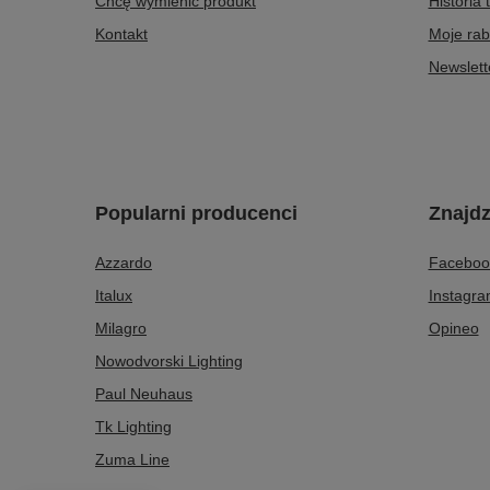
Chcę wymienić produkt
Historia 
Kontakt
Moje rab
Newslett
Popularni producenci
Znajdz
Azzardo
Faceboo
Italux
Instagr
Milagro
Opineo
Nowodvorski Lighting
Paul Neuhaus
Tk Lighting
Zuma Line