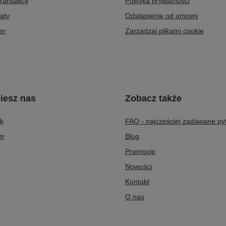
transakcji
Polityka prywatności
aty
Odstąpienie od umowy
er
Zarządzaj plikami cookie
iesz nas
Zobacz także
k
FAQ - najcześciej zadawane py
am
Blog
Promocje
Nowości
Kontakt
O nas