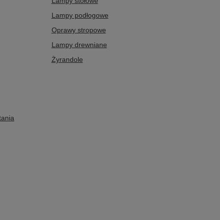
Lampy stołowe
Lampy podłogowe
Oprawy stropowe
Lampy drewniane
Żyrandole
tania