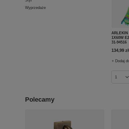
Styl
Wyprzedaże
ARLEKIN
1X60W E2
31-94516
134,99 zł
+ Dodaj d
Ilość p
Polecamy