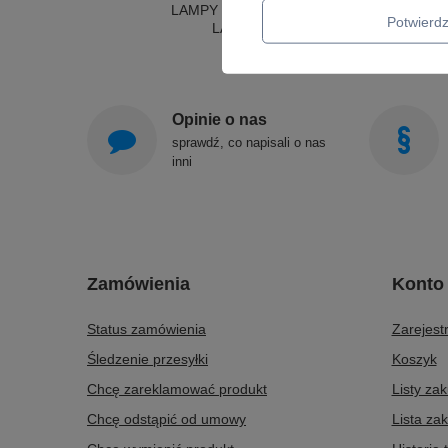
LAMPY SUFITOWE OKRĄGŁE
Potwier
LAMPY WISZĄCE
Opinie o nas
sprawdź, co napisali o nas
inni
Zamówienia
Konto
Status zamówienia
Zarejestr
Śledzenie przesyłki
Koszyk
Chcę zareklamować produkt
Listy za
Chcę odstąpić od umowy
Lista za