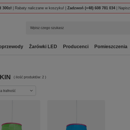
 300zł
| Rabaty naliczane w koszyku! |
Zadzwoń (+48) 608 781 034
| Napis
oprzewody
Żarówki LED
Producenci
Pomieszczenia
KIN
( ilość produktów:
2
)
ortowanie
a trafność