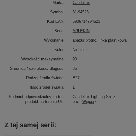
Marka
Candellux
Symbol
31-94523
Kod EAN
5906714794523
Seria
ARLEKIN
Wykonanie
abażur płótno, linka plastikowa
Kolor
Niebieski
Wysokość maksymalna
90
Średnica / szerokość/ długość
35
Rodzaj źródła światła
E27
Ilość źródeł światła
1
Podmiot odpowiedzialny za ten
Candellux Lighting Sp. z
produkt na terenie UE
o.o.
Więcej
Z tej samej serii: