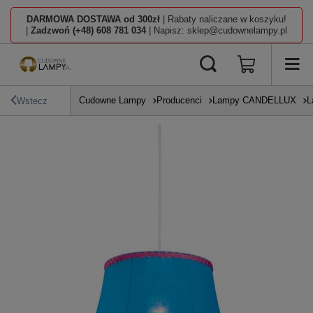
DARMOWA DOSTAWA od 300zł
| Rabaty naliczane w koszyku!
|
Zadzwoń (+48) 608 781 034
| Napisz: sklep@cudownelampy.pl
Cudowne Lampy
Producenci
Lampy CANDELLUX
L
Wstecz