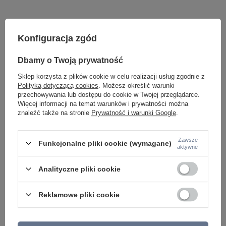
Konfiguracja zgód
Dbamy o Twoją prywatność
Sklep korzysta z plików cookie w celu realizacji usług zgodnie z
Polityką dotyczącą cookies
. Możesz określić warunki
przechowywania lub dostępu do cookie w Twojej przeglądarce.
Potrzebujesz pomocy? Masz pytania lub
Więcej informacji na temat warunków i prywatności można
chcesz lepszą cenę?
znaleźć także na stronie
Prywatność i warunki Google
.
Napisz do nas - doradzimy, odpowiemy
Napisz do nas
szybko i przygotujemy indywidualną ofertę
dopasowaną do Ciebie..
Zawsze
Funkcjonalne pliki cookie (wymagane)
aktywne
Analityczne pliki cookie
Model znajdziesz w kategoriach
Reklamowe pliki cookie
Napisz swoją opinię