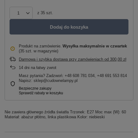
z
35
szt.
Dodaj do koszyka
Produkt na zamówienie
Wysyłka maksymalnie
w czwartek
(35 szt. w magazynie)
Darmowa i szybka dostawa przy zamówieniach
od
300,00 zł
14
dni na łatwy zwrot
Masz pytania? Zadzwoń: +48 608 781 034, +48 691 553 814
Napisz: sklep@cudownelampy.pl
Nie zawiera głównego źródła światła Trzonek: E27 Moc max (W): 60
Materiał: abażur płótno, linka plastikowa Kolor: niebieski