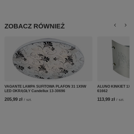
ZOBACZ RÓWNIEŻ
VAGANTE LAMPA SUFITOWA PLAFON 31 1X9W
ALUNO KINKIET 1X40
LED OKRĄGŁY Candellux 13-30696
61662
205,99 zł
113,99 zł
/
szt.
/
szt.