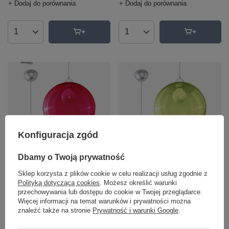
+ Dodaj do porównania
+ Dodaj do porównania
Ilość produktów
Ilość produktów
Konfiguracja zgód
Lampa wisząca BALL czerwona
Lampa wisząca BALL zielona
Sollux SL.0253
Sollux SL.0254
Dbamy o Twoją prywatność
199,00 zł
199,00 zł
/
szt.
/
szt.
Sklep korzysta z plików cookie w celu realizacji usług zgodnie z
Polityką dotyczącą cookies
. Możesz określić warunki
+ Dodaj do porównania
+ Dodaj do porównania
przechowywania lub dostępu do cookie w Twojej przeglądarce.
Więcej informacji na temat warunków i prywatności można
znaleźć także na stronie
Prywatność i warunki Google
.
Ilość produktów
Ilość produktów