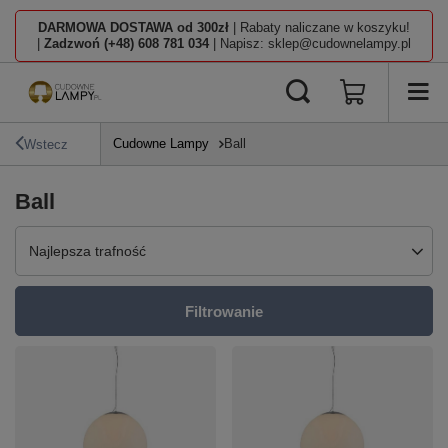
DARMOWA DOSTAWA od 300zł
| Rabaty naliczane w koszyku!
|
Zadzwoń (+48) 608 781 034
| Napisz: sklep@cudownelampy.pl
Cudowne Lampy
Ball
Wstecz
Ball
Zmień sortowanie
Najlepsza trafność
Filtrowanie