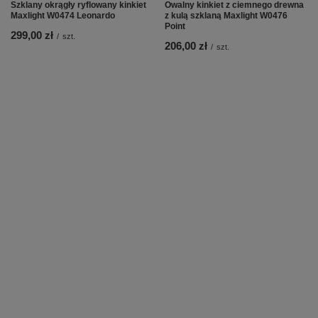
Szklany okrągły ryflowany kinkiet
Owalny kinkiet z ciemnego drewna
Maxlight W0474 Leonardo
z kulą szklaną Maxlight W0476
Point
299,00 zł
/
szt.
206,00 zł
/
szt.