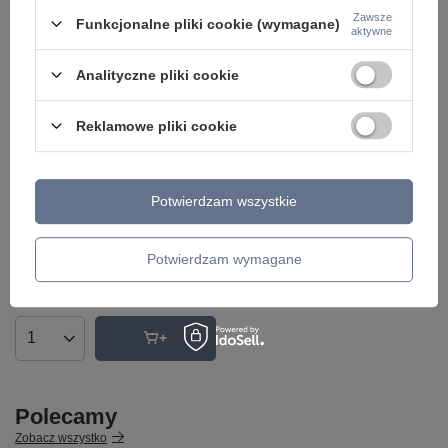
Zawsze
Funkcjonalne pliki cookie (wymagane)
aktywne
Analityczne pliki cookie
Reklamowe pliki cookie
Potwierdzam wszystkie
Lampa wisząca BALL biała Sollux
SL.0256
199,00 zł
/
szt.
Potwierdzam wymagane
+ Dodaj do porównania
Ilość produktów
Polecamy
Zobacz wszystko