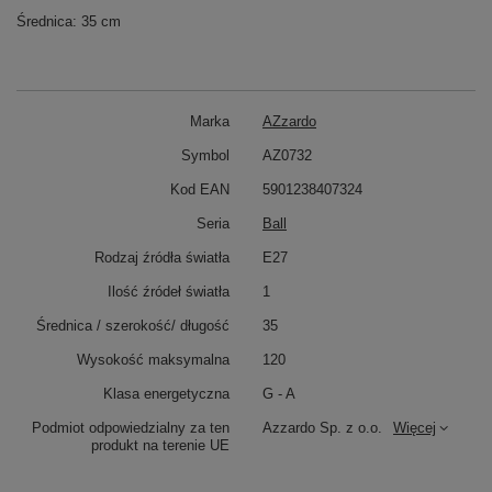
Średnica: 35 cm
Marka
AZzardo
Symbol
AZ0732
Kod EAN
5901238407324
Seria
Ball
Rodzaj źródła światła
E27
Ilość źródeł światła
1
Średnica / szerokość/ długość
35
Wysokość maksymalna
120
Klasa energetyczna
G - A
Podmiot odpowiedzialny za ten
Azzardo Sp. z o.o.
Więcej
produkt na terenie UE