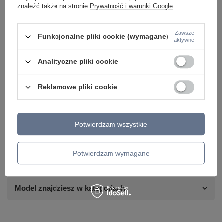
znaleźć także na stronie
Prywatność i warunki Google
.
Zawsze
Funkcjonalne pliki cookie (wymagane)
aktywne
Analityczne pliki cookie
Reklamowe pliki cookie
Potrzebujesz pomocy? Masz pytania lub
chcesz lepszą cenę?
Potwierdzam wszystkie
Napisz do nas - doradzimy, odpowiemy
Napisz do nas
szybko i przygotujemy indywidualną ofertę
dopasowaną do Ciebie..
Potwierdzam wymagane
Model znajdziesz w kategoriach