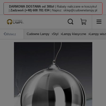
DARMOWA DOSTAWA od 300zł
| Rabaty naliczane w koszyku!
|
Zadzwoń (+48) 608 781 034
| Napisz: sklep@cudownelampy.pl
Cudowne Lampy
Styl
Lampy klasyczne
Lampy wisz
Wstecz