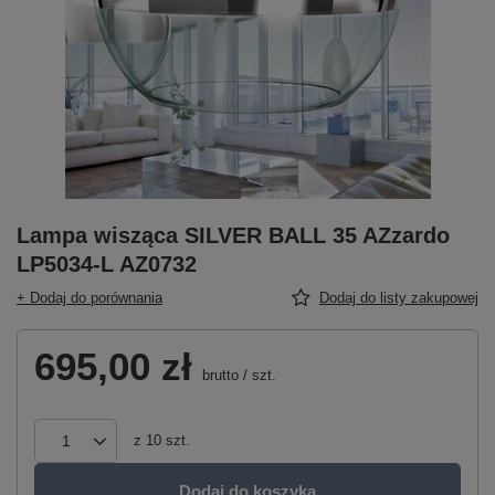
Lampa wisząca SILVER BALL 35 AZzardo
LP5034-L AZ0732
+ Dodaj do porównania
Dodaj do listy zakupowej
695,00 zł
brutto
/
szt.
z
10
szt.
Dodaj do koszyka