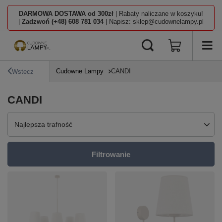
DARMOWA DOSTAWA od 300zł
| Rabaty naliczane w koszyku!
|
Zadzwoń (+48) 608 781 034
| Napisz: sklep@cudownelampy.pl
Cudowne Lampy
CANDI
Wstecz
CANDI
Zmień sortowanie
Najlepsza trafność
Filtrowanie