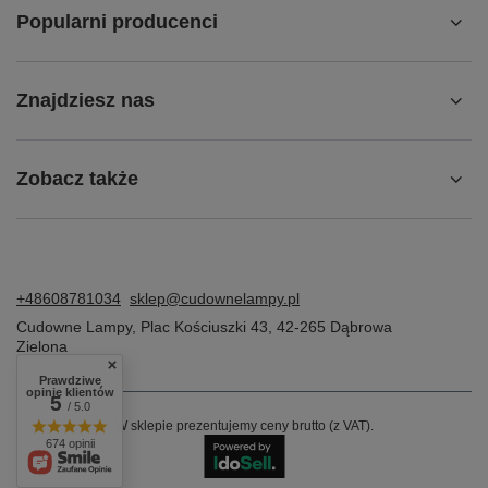
Popularni producenci
Znajdziesz nas
Zobacz także
+48608781034
sklep@cudownelampy.pl
Cudowne Lampy
,
Plac Kościuszki 43
,
42-265
Dąbrowa
Zielona
Prawdziwe
opinie klientów
5
/ 5.0
W sklepie prezentujemy ceny brutto (z VAT).
674 opinii