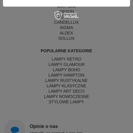
ITALUX
MAYTONI
ARGON
REALITY
CANDELLUX
SIGMA
ALDEX
SOLLUX
POPULARNE KATEGORIE
LAMPY RETRO
LAMPY GLAMOUR
LAMPY BOHO
LAMPY HAMPTON
LAMPY RUSTYKALNE
LAMPY KLASYCZNE
LAMPY ART DECO
LAMPY NOWOCZESNE
STYLOWE LAMPY
Opinie o nas