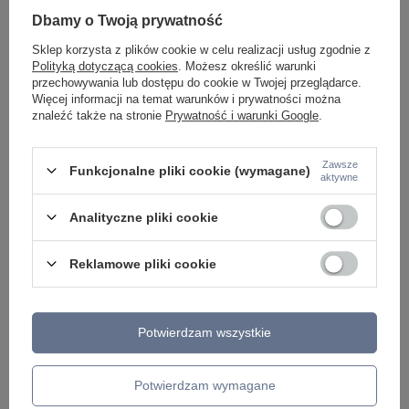
KINKIETY NAD LUSTRO
Dbamy o Twoją prywatność
ŻYRANDOLE
LAMPKI NOCNE
Sklep korzysta z plików cookie w celu realizacji usług zgodnie z
ŻYRANDOLE KRYSZTAŁOWE
Polityką dotyczącą cookies
. Możesz określić warunki
LAMPY WISZĄCE CZARNE
przechowywania lub dostępu do cookie w Twojej przeglądarce.
LAMPY WISZĄCE - OKRĘGI
Więcej informacji na temat warunków i prywatności można
KINKIETY DO SYPIALNI
znaleźć także na stronie
Prywatność i warunki Google
.
LAMPY SUFITOWE OKRĄGŁE
LAMPY WISZĄCE
Zawsze
Funkcjonalne pliki cookie (wymagane)
LAMPY ZEWNĘTRZNE
aktywne
SŁUPKI OGRODOWE
LAMPY OGRODOWE - WISZĄCE
Analityczne pliki cookie
LAMPY WISZĄCE - ZEWNĘTRZNE
LAMPY OGRODOWE - SUFITOWE
Reklamowe pliki cookie
LAMPY SOLARNE
OPRAWY OGRODOWE
GIRLANDY OGRODOWE
KINKIETY OGRODOWE
OŚWIETLENIE SCHODÓW ZEWNĘTRZNE
Potwierdzam wszystkie
PRODUCENCI
Potwierdzam wymagane
AZZARDO