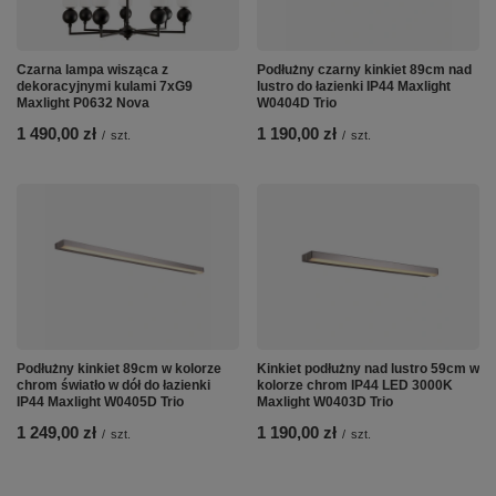
Czarna lampa wisząca z
Podłużny czarny kinkiet 89cm nad
dekoracyjnymi kulami 7xG9
lustro do łazienki IP44 Maxlight
Maxlight P0632 Nova
W0404D Trio
1 490,00 zł
1 190,00 zł
/
szt.
/
szt.
Podłużny kinkiet 89cm w kolorze
Kinkiet podłużny nad lustro 59cm w
chrom światło w dół do łazienki
kolorze chrom IP44 LED 3000K
IP44 Maxlight W0405D Trio
Maxlight W0403D Trio
1 249,00 zł
1 190,00 zł
/
szt.
/
szt.