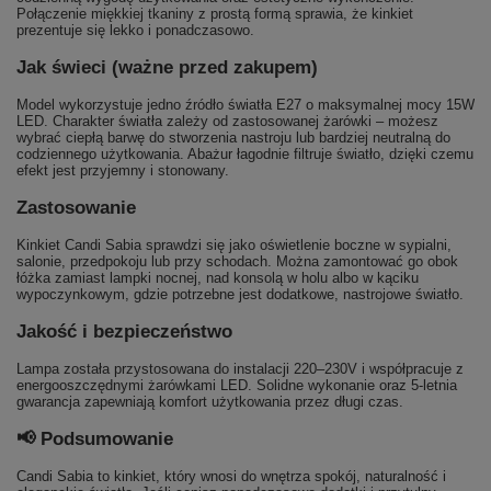
Połączenie miękkiej tkaniny z prostą formą sprawia, że kinkiet
prezentuje się lekko i ponadczasowo.
Jak świeci (ważne przed zakupem)
Model wykorzystuje jedno źródło światła E27 o maksymalnej mocy 15W
LED. Charakter światła zależy od zastosowanej żarówki – możesz
wybrać ciepłą barwę do stworzenia nastroju lub bardziej neutralną do
codziennego użytkowania. Abażur łagodnie filtruje światło, dzięki czemu
efekt jest przyjemny i stonowany.
Zastosowanie
Kinkiet Candi Sabia sprawdzi się jako oświetlenie boczne w sypialni,
salonie, przedpokoju lub przy schodach. Można zamontować go obok
łóżka zamiast lampki nocnej, nad konsolą w holu albo w kąciku
wypoczynkowym, gdzie potrzebne jest dodatkowe, nastrojowe światło.
Jakość i bezpieczeństwo
Lampa została przystosowana do instalacji 220–230V i współpracuje z
energooszczędnymi żarówkami LED. Solidne wykonanie oraz 5-letnia
gwarancja zapewniają komfort użytkowania przez długi czas.
📢 Podsumowanie
Candi Sabia to kinkiet, który wnosi do wnętrza spokój, naturalność i