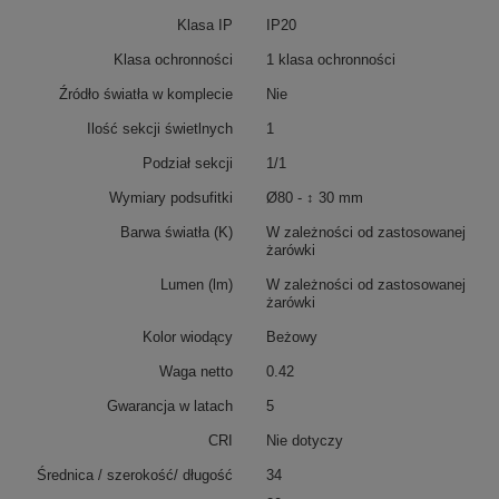
Klasa IP
IP20
Klasa ochronności
1 klasa ochronności
Źródło światła w komplecie
Nie
Ilość sekcji świetlnych
1
Podział sekcji
1/1
Wymiary podsufitki
Ø80 - ↕ 30 mm
Barwa światła (K)
W zależności od zastosowanej
żarówki
Lumen (lm)
W zależności od zastosowanej
żarówki
Kolor wiodący
Beżowy
Waga netto
0.42
Gwarancja w latach
5
CRI
Nie dotyczy
Średnica / szerokość/ długość
34