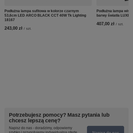
Podłużna lampa sufitowa w kolorze czarnym
Podłużna lampa wisz
53,6cm LED ARCO BLACK CCT 40W Tk Lighting
barwy światła LUXE 
18167
407,00 zł
/
szt.
243,00 zł
/
szt.
Potrzebujesz pomocy? Masz pytania lub
chcesz lepszą cenę?
Napisz do nas - doradzimy, odpowiemy
Napisz do nas
szybko i przygotujemy indywidualną ofertę