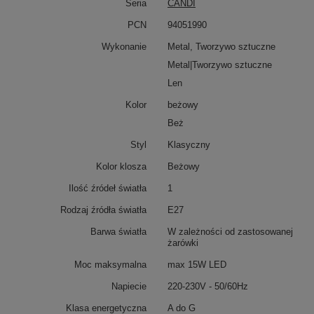
Seria
CANDI
PCN
94051990
Wykonanie
Metal, Tworzywo sztuczne
Metal|Tworzywo sztuczne
Len
Kolor
beżowy
Beż
Styl
Klasyczny
Kolor klosza
Beżowy
Ilość źródeł światła
1
Rodzaj źródła światła
E27
Barwa światła
W zależności od zastosowanej
żarówki
Moc maksymalna
max 15W LED
Napiecie
220-230V - 50/60Hz
Klasa energetyczna
A do G