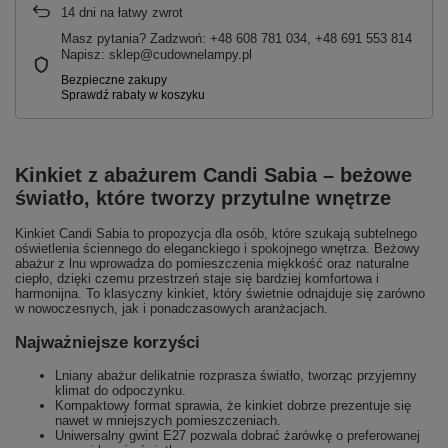
14
dni na łatwy zwrot
Masz pytania? Zadzwoń: +48 608 781 034, +48 691 553 814
Napisz: sklep@cudownelampy.pl
Kinkiet z abażurem Candi Sabia – beżowe
światło, które tworzy przytulne wnętrze
Kinkiet Candi Sabia to propozycja dla osób, które szukają subtelnego
oświetlenia ściennego do eleganckiego i spokojnego wnętrza. Beżowy
abażur z lnu wprowadza do pomieszczenia miękkość oraz naturalne
ciepło, dzięki czemu przestrzeń staje się bardziej komfortowa i
harmonijna. To klasyczny kinkiet, który świetnie odnajduje się zarówno
w nowoczesnych, jak i ponadczasowych aranżacjach.
Najważniejsze korzyści
Lniany abażur delikatnie rozprasza światło, tworząc przyjemny
klimat do odpoczynku.
Kompaktowy format sprawia, że kinkiet dobrze prezentuje się
nawet w mniejszych pomieszczeniach.
Uniwersalny gwint E27 pozwala dobrać żarówkę o preferowanej