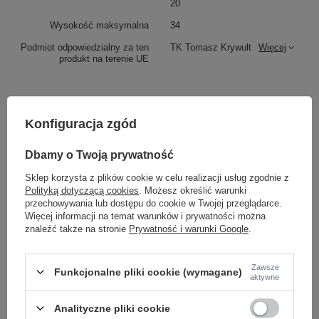
20
Wysokość maksymalna
34
Podmiot odpowiedzialny za ten
TK Tomasz Krywult
Więcej
produkt na terenie UE
Z tej samej serii:
Konfiguracja zgód
Dbamy o Twoją prywatność
Sklep korzysta z plików cookie w celu realizacji usług zgodnie z
Polityką dotyczącą cookies
. Możesz określić warunki
przechowywania lub dostępu do cookie w Twojej przeglądarce.
Więcej informacji na temat warunków i prywatności można
znaleźć także na stronie
Prywatność i warunki Google
.
Żyrandol wiszący o średnicy 85cm z abażurkami z
Zawsze
lnu CANDI SABIA 6xE27 Tk Lighting 11072
Funkcjonalne pliki cookie (wymagane)
aktywne
1 199,00 zł
/
szt.
Analityczne pliki cookie