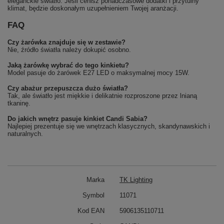
eleganckie światło. Jeśli cenisz ponadczasowe dodatki i przytulny
klimat, będzie doskonałym uzupełnieniem Twojej aranżacji.
FAQ
Czy żarówka znajduje się w zestawie?
Nie, źródło światła należy dokupić osobno.
Jaką żarówkę wybrać do tego kinkietu?
Model pasuje do żarówek E27 LED o maksymalnej mocy 15W.
Czy abażur przepuszcza dużo światła?
Tak, ale światło jest miękkie i delikatnie rozproszone przez lnianą
tkaninę.
Do jakich wnętrz pasuje kinkiet Candi Sabia?
Najlepiej prezentuje się we wnętrzach klasycznych, skandynawskich i
naturalnych.
Marka
TK Lighting
Symbol
11071
Kod EAN
5906135110711