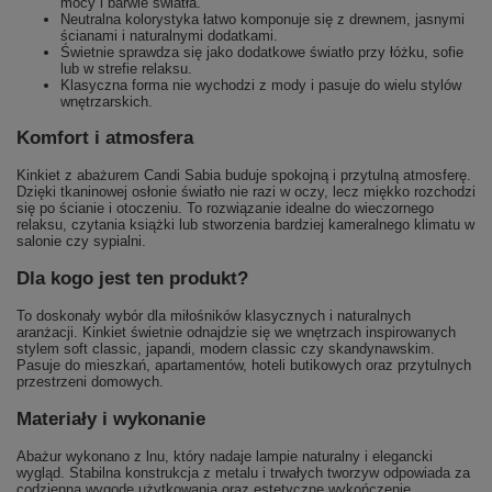
mocy i barwie światła.
Neutralna kolorystyka łatwo komponuje się z drewnem, jasnymi
ścianami i naturalnymi dodatkami.
Świetnie sprawdza się jako dodatkowe światło przy łóżku, sofie
lub w strefie relaksu.
Klasyczna forma nie wychodzi z mody i pasuje do wielu stylów
wnętrzarskich.
Komfort i atmosfera
Kinkiet z abażurem Candi Sabia buduje spokojną i przytulną atmosferę.
Dzięki tkaninowej osłonie światło nie razi w oczy, lecz miękko rozchodzi
się po ścianie i otoczeniu. To rozwiązanie idealne do wieczornego
relaksu, czytania książki lub stworzenia bardziej kameralnego klimatu w
salonie czy sypialni.
Dla kogo jest ten produkt?
To doskonały wybór dla miłośników klasycznych i naturalnych
aranżacji. Kinkiet świetnie odnajdzie się we wnętrzach inspirowanych
stylem soft classic, japandi, modern classic czy skandynawskim.
Pasuje do mieszkań, apartamentów, hoteli butikowych oraz przytulnych
przestrzeni domowych.
Materiały i wykonanie
Abażur wykonano z lnu, który nadaje lampie naturalny i elegancki
wygląd. Stabilna konstrukcja z metalu i trwałych tworzyw odpowiada za
codzienną wygodę użytkowania oraz estetyczne wykończenie.