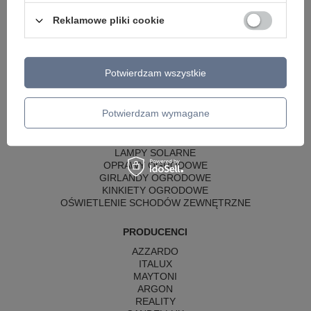
LAMPY WISZĄCE CZARNE
LAMPY WISZĄCE - OKRĘGI
Reklamowe pliki cookie
KINKIETY DO SYPIALNI
LAMPY SUFITOWE OKRĄGŁE
LAMPY WISZĄCE
Potwierdzam wszystkie
LAMPY ZEWNĘTRZNE
SŁUPKI OGRODOWE
Potwierdzam wymagane
LAMPY OGRODOWE - WISZĄCE
LAMPY WISZĄCE - ZEWNĘTRZNE
LAMPY OGRODOWE - SUFITOWE
LAMPY SOLARNE
OPRAWY OGRODOWE
GIRLANDY OGRODOWE
KINKIETY OGRODOWE
OŚWIETLENIE SCHODÓW ZEWNĘTRZNE
PRODUCENCI
AZZARDO
ITALUX
MAYTONI
ARGON
REALITY