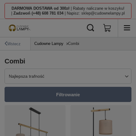
DARMOWA DOSTAWA od 300zł
| Rabaty naliczane w koszyku!
|
Zadzwoń (+48) 608 781 034
| Napisz: sklep@cudownelampy.pl
Cudowne Lampy
Combi
Wstecz
Combi
Zmień sortowanie
Najlepsza trafność
Filtrowanie