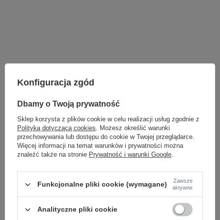
Konfiguracja zgód
Dbamy o Twoją prywatność
Sklep korzysta z plików cookie w celu realizacji usług zgodnie z
Polityką dotyczącą cookies
. Możesz określić warunki
przechowywania lub dostępu do cookie w Twojej przeglądarce.
Więcej informacji na temat warunków i prywatności można
znaleźć także na stronie
Prywatność i warunki Google
.
LAMPY WEWNĘTRZNE
Zawsze
Funkcjonalne pliki cookie (wymagane)
KINKIETY NAD LUSTRO
aktywne
ŻYRANDOLE
LAMPKI NOCNE
Analityczne pliki cookie
ŻYRANDOLE KRYSZTAŁOWE