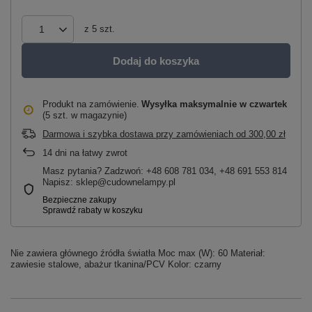
z
5
szt.
Dodaj do koszyka
Produkt na zamówienie
Wysyłka maksymalnie
w czwartek
(5 szt. w magazynie)
Darmowa i szybka dostawa przy zamówieniach
od
300,00 zł
14
dni na łatwy zwrot
Masz pytania? Zadzwoń: +48 608 781 034, +48 691 553 814
Napisz: sklep@cudownelampy.pl
Nie zawiera głównego źródła światła Moc max (W): 60 Materiał:
zawiesie stalowe, abażur tkanina/PCV Kolor: czarny