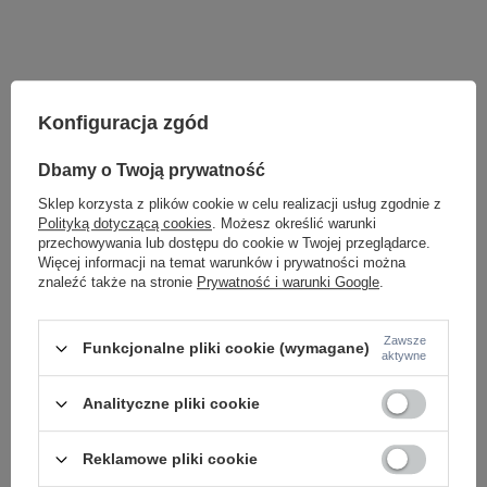
Konfiguracja zgód
Dbamy o Twoją prywatność
Sklep korzysta z plików cookie w celu realizacji usług zgodnie z
Polityką dotyczącą cookies
. Możesz określić warunki
przechowywania lub dostępu do cookie w Twojej przeglądarce.
Więcej informacji na temat warunków i prywatności można
znaleźć także na stronie
Prywatność i warunki Google
.
Potrzebujesz pomocy? Masz pytania lub
chcesz lepszą cenę?
Napisz do nas - doradzimy, odpowiemy
Zawsze
Funkcjonalne pliki cookie (wymagane)
Napisz do nas
szybko i przygotujemy indywidualną ofertę
aktywne
dopasowaną do Ciebie..
Analityczne pliki cookie
Reklamowe pliki cookie
Model znajdziesz w kategoriach