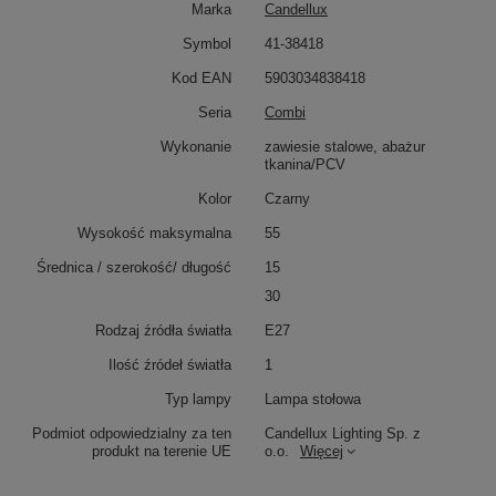
Marka
Candellux
Symbol
41-38418
Kod EAN
5903034838418
Seria
Combi
Wykonanie
zawiesie stalowe, abażur
tkanina/PCV
Kolor
Czarny
Wysokość maksymalna
55
Średnica / szerokość/ długość
15
30
Rodzaj źródła światła
E27
Ilość źródeł światła
1
Typ lampy
Lampa stołowa
Podmiot odpowiedzialny za ten
Candellux Lighting Sp. z
produkt na terenie UE
o.o.
Więcej