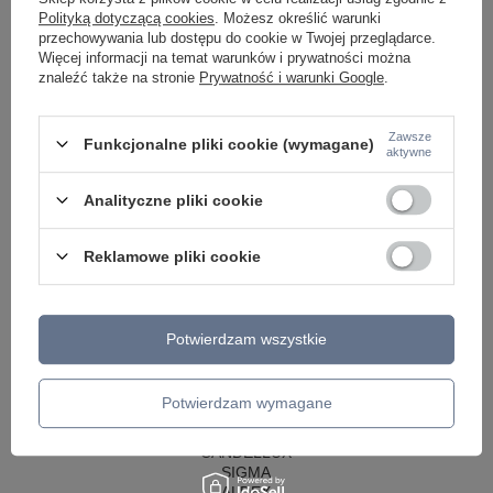
KINKIETY DO SYPIALNI
Polityką dotyczącą cookies
. Możesz określić warunki
LAMPY SUFITOWE OKRĄGŁE
przechowywania lub dostępu do cookie w Twojej przeglądarce.
LAMPY WISZĄCE
Więcej informacji na temat warunków i prywatności można
znaleźć także na stronie
Prywatność i warunki Google
.
LAMPY ZEWNĘTRZNE
SŁUPKI OGRODOWE
LAMPY OGRODOWE - WISZĄCE
Zawsze
Funkcjonalne pliki cookie (wymagane)
aktywne
LAMPY WISZĄCE - ZEWNĘTRZNE
LAMPY OGRODOWE - SUFITOWE
LAMPY SOLARNE
Analityczne pliki cookie
OPRAWY OGRODOWE
GIRLANDY OGRODOWE
Reklamowe pliki cookie
KINKIETY OGRODOWE
OŚWIETLENIE SCHODÓW ZEWNĘTRZNE
PRODUCENCI
Potwierdzam wszystkie
AZZARDO
ITALUX
MAYTONI
Potwierdzam wymagane
ARGON
REALITY
CANDELLUX
SIGMA
ALDEX