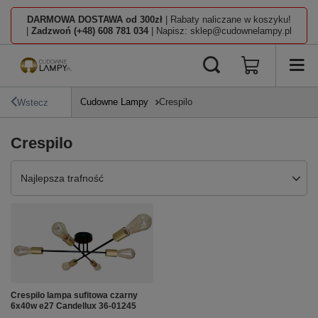
DARMOWA DOSTAWA od 300zł
| Rabaty naliczane w koszyku!
|
Zadzwoń (+48) 608 781 034
| Napisz: sklep@cudownelampy.pl
Cudowne Lampy
Crespilo
Wstecz
Crespilo
Zmień sortowanie
Najlepsza trafność
Crespilo lampa sufitowa czarny
6x40w e27 Candellux 36-01245