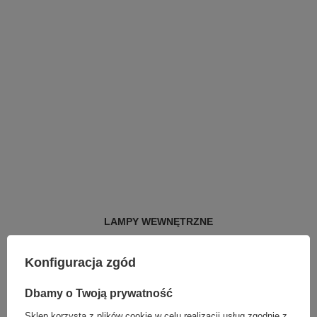
LAMPY WEWNĘTRZNE
KINKIETY NAD LUSTRO
ŻYRANDOLE
Konfiguracja zgód
LAMPKI NOCNE
ŻYRANDOLE KRYSZTAŁOWE
LAMPY WISZĄCE CZARNE
Dbamy o Twoją prywatność
LAMPY WISZĄCE - OKRĘGI
Sklep korzysta z plików cookie w celu realizacji usług zgodnie z