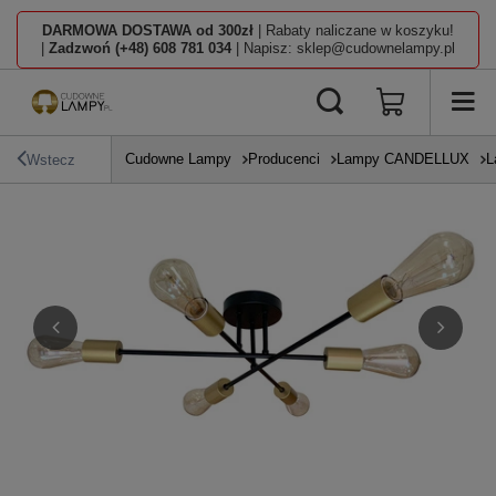
DARMOWA DOSTAWA od 300zł
| Rabaty naliczane w koszyku!
|
Zadzwoń (+48) 608 781 034
| Napisz: sklep@cudownelampy.pl
Cudowne Lampy
Producenci
Lampy CANDELLUX
L
Wstecz