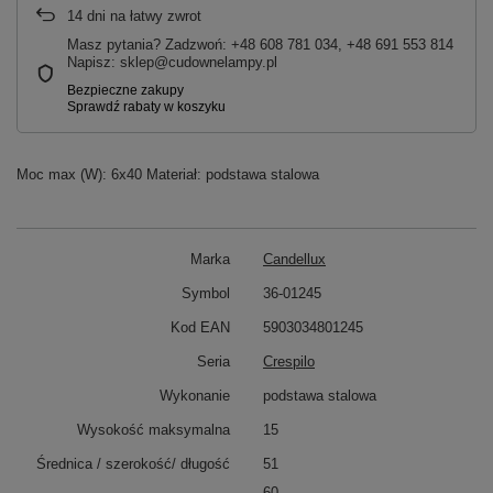
14
dni na łatwy zwrot
Masz pytania? Zadzwoń: +48 608 781 034, +48 691 553 814
Napisz: sklep@cudownelampy.pl
Moc max (W): 6x40 Materiał: podstawa stalowa
Marka
Candellux
Symbol
36-01245
Kod EAN
5903034801245
Seria
Crespilo
Wykonanie
podstawa stalowa
Wysokość maksymalna
15
Średnica / szerokość/ długość
51
60