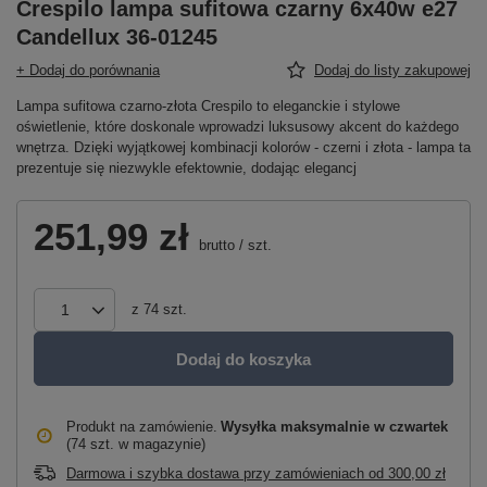
Crespilo lampa sufitowa czarny 6x40w e27
Candellux 36-01245
+ Dodaj do porównania
Dodaj do listy zakupowej
Lampa sufitowa czarno-złota Crespilo to eleganckie i stylowe
oświetlenie, które doskonale wprowadzi luksusowy akcent do każdego
wnętrza. Dzięki wyjątkowej kombinacji kolorów - czerni i złota - lampa ta
prezentuje się niezwykle efektownie, dodając elegancj
251,99 zł
brutto
/
szt.
z
74
szt.
Dodaj do koszyka
Produkt na zamówienie
Wysyłka maksymalnie
w czwartek
(74 szt. w magazynie)
Darmowa i szybka dostawa przy zamówieniach
od
300,00 zł