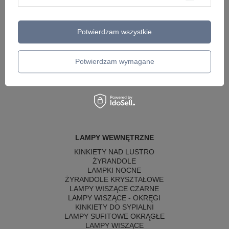
Twoje imię
Potwierdzam wszystkie
Twój email
Potwierdzam wymagane
Wyślij opinię
LAMPY WEWNĘTRZNE
KINKIETY NAD LUSTRO
ŻYRANDOLE
LAMPKI NOCNE
ŻYRANDOLE KRYSZTAŁOWE
LAMPY WISZĄCE CZARNE
LAMPY WISZĄCE - OKRĘGI
KINKIETY DO SYPIALNI
LAMPY SUFITOWE OKRĄGŁE
LAMPY WISZĄCE