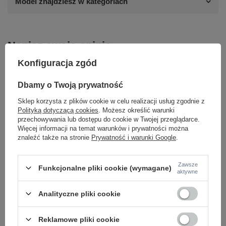
Model znajdziesz w kategoriach
Napisz swoją opinię
Konfiguracja zgód
Twoja ocena:
5/5
Dbamy o Twoją prywatność
Sklep korzysta z plików cookie w celu realizacji usług zgodnie z
Polityką dotyczącą cookies
. Możesz określić warunki
Treść twojej opinii
przechowywania lub dostępu do cookie w Twojej przeglądarce.
Więcej informacji na temat warunków i prywatności można
znaleźć także na stronie
Prywatność i warunki Google
.
Zawsze
Funkcjonalne pliki cookie (wymagane)
aktywne
Dodaj własne zdjęcie produktu:
Analityczne pliki cookie
Reklamowe pliki cookie