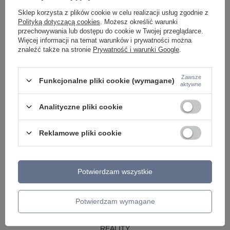
LAMPY WISZĄCE CZARNE
Sklep korzysta z plików cookie w celu realizacji usług zgodnie z
LAMPY WISZĄCE - OKRĘGI
Polityką dotyczącą cookies
. Możesz określić warunki
KINKIETY DO SYPIALNI
przechowywania lub dostępu do cookie w Twojej przeglądarce.
LAMPY SUFITOWE OKRĄGŁE
Więcej informacji na temat warunków i prywatności można
LAMPY WISZĄCE
znaleźć także na stronie
Prywatność i warunki Google
.
LAMPY ZEWNĘTRZNE
Zawsze
Funkcjonalne pliki cookie (wymagane)
SŁUPKI OGRODOWE
aktywne
LAMPY OGRODOWE - WISZĄCE
LAMPY WISZĄCE - ZEWNĘTRZNE
Analityczne pliki cookie
LAMPY OGRODOWE - SUFITOWE
LAMPY SOLARNE
OPRAWY OGRODOWE
Reklamowe pliki cookie
GIRLANDY OGRODOWE
KINKIETY OGRODOWE
OŚWIETLENIE SCHODÓW ZEWNĘTRZNE
Potwierdzam wszystkie
PRODUCENCI
AZZARDO
ITALUX
Potwierdzam wymagane
MAYTONI
ARGON
REALITY