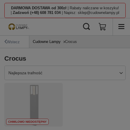
DARMOWA DOSTAWA od 300zł
| Rabaty naliczane w koszyku!
|
Zadzwoń (+48) 608 781 034
| Napisz: sklep@cudownelampy.pl
Cudowne Lampy
Crocus
Wstecz
Crocus
Zmień sortowanie
Najlepsza trafność
CHWILOWO NIEDOSTĘPNY