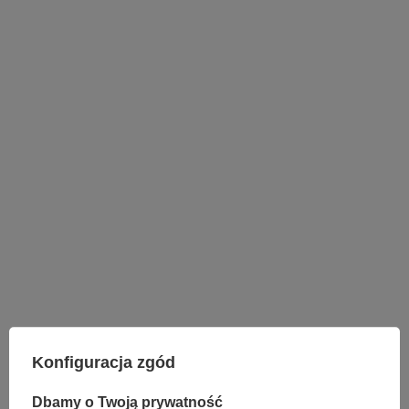
LAMPY WEWNĘTRZNE
KINKIETY NAD LUSTRO
Konfiguracja zgód
ŻYRANDOLE
LAMPKI NOCNE
Dbamy o Twoją prywatność
ŻYRANDOLE KRYSZTAŁOWE