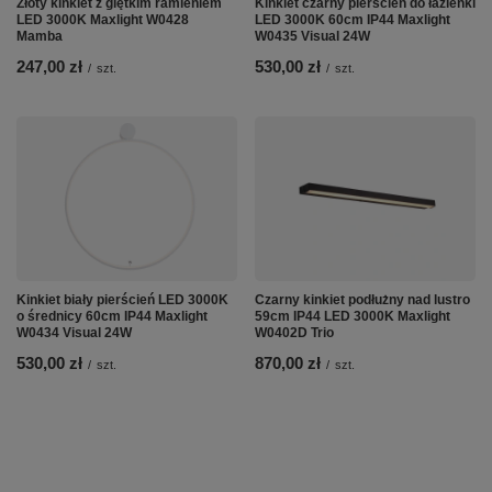
Złoty kinkiet z giętkim ramieniem
Kinkiet czarny pierścień do łazienki
LED 3000K Maxlight W0428
LED 3000K 60cm IP44 Maxlight
Mamba
W0435 Visual 24W
247,00 zł
530,00 zł
/
szt.
/
szt.
Kinkiet biały pierścień LED 3000K
Czarny kinkiet podłużny nad lustro
o średnicy 60cm IP44 Maxlight
59cm IP44 LED 3000K Maxlight
W0434 Visual 24W
W0402D Trio
530,00 zł
870,00 zł
/
szt.
/
szt.