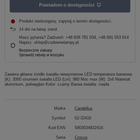
Powiadom o dostępności
Produkt niedostępny, zapytaj o termin dostępności
14
dni na łatwy zwrot
Masz pytania? Zadzwoń: +48 608 781 034, +48 691 553 814
Napisz: sklep@cudownelampy.pl
Zawiera główne źródło światła niewymienne LED temperatura barwowa
(K): 3000 strumień światła LED (Lm): 980 Moc max (W): 2x6 Materiał:
aluminium, poliwęglan Kolor: czarny Barwa światła: ciepła
Marka
Candellux
Symbol
52-32416
Kod EAN
5903034832416
Seria
Crocus