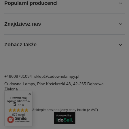
Popularni producenci
Znajdziesz nas
Zobacz także
+48608781034
sklep@cudownelampy.pl
Cudowne Lampy
,
Plac Kościuszki 43
,
42-265
Dąbrowa
Zielona
Prawdziwe
opinie klientów
5
/ 5.0
W sklepie prezentujemy ceny brutto (z VAT).
672 opinii