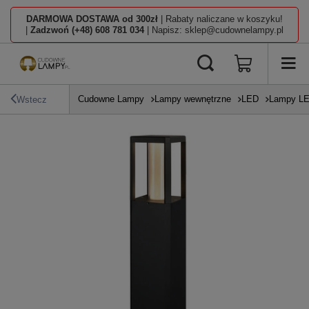
DARMOWA DOSTAWA od 300zł
| Rabaty naliczane w koszyku!
|
Zadzwoń (+48) 608 781 034
| Napisz: sklep@cudownelampy.pl
Cudowne Lampy
Lampy wewnętrzne
LED
Lampy L
Wstecz