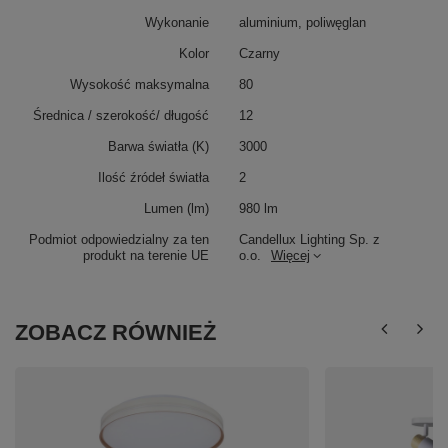
Wykonanie
aluminium, poliwęglan
Kolor
Czarny
Wysokość maksymalna
80
Średnica / szerokość/ długość
12
Barwa światła (K)
3000
Ilość źródeł światła
2
Lumen (lm)
980 lm
Podmiot odpowiedzialny za ten
Candellux Lighting Sp. z
produkt na terenie UE
o.o.
Więcej
ZOBACZ RÓWNIEŻ