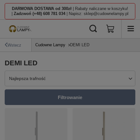
DARMOWA DOSTAWA od 300zł
| Rabaty naliczane w koszyku!
|
Zadzwoń (+48) 608 781 034
| Napisz: sklep@cudownelampy.pl
Cudowne Lampy
DEMI LED
Wstecz
DEMI LED
Zmień sortowanie
Najlepsza trafność
Filtrowanie