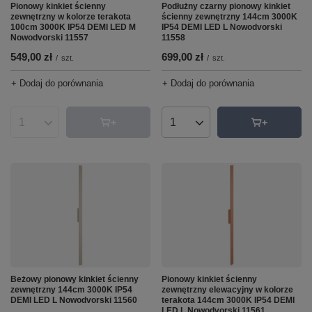
Pionowy kinkiet ścienny
Podłużny czarny pionowy kinkiet
zewnętrzny w kolorze terakota
ścienny zewnętrzny 144cm 3000K
100cm 3000K IP54 DEMI LED M
IP54 DEMI LED L Nowodvorski
Nowodvorski 11557
11558
549,00 zł
699,00 zł
/
szt.
/
szt.
+ Dodaj do porównania
+ Dodaj do porównania
Ilość produktów
Ilość produktów
Beżowy pionowy kinkiet ścienny
Pionowy kinkiet ścienny
zewnętrzny 144cm 3000K IP54
zewnętrzny elewacyjny w kolorze
DEMI LED L Nowodvorski 11560
terakota 144cm 3000K IP54 DEMI
LED L Nowodvorski 11561