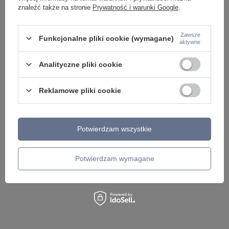
znaleźć także na stronie
Prywatność i warunki Google
.
Zawsze
Funkcjonalne pliki cookie (wymagane)
aktywne
Oprawa natynkowa ruchoma
Oprawa natynkowa ruchoma biała
czarna tuba LED 3000K Maxlight
tuba LED 3000K Maxlight C0247
Analityczne pliki cookie
C0248 Halo B
Halo B
172,00 zł
172,00 zł
/
szt.
/
szt.
Reklamowe pliki cookie
Potwierdzam wszystkie
Potwierdzam wymagane