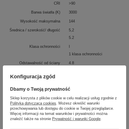
CRI
>90
Barwa światła (K)
3000
Wysokość maksymalna
144
Średnica / szerokość/ długość
5,2
5.2
Klasa ochronności
I
1 klasa ochronności
Odstawalność od ściany
4.8
Podmiot odpowiedzialny za ten
Nowodvorski Lighting sp. z
Konfiguracja zgód
produkt na terenie UE
o.o.
Więcej
Dbamy o Twoją prywatność
Z tej samej serii:
Sklep korzysta z plików cookie w celu realizacji usług zgodnie z
Polityką dotyczącą cookies
. Możesz określić warunki
przechowywania lub dostępu do cookie w Twojej przeglądarce.
Więcej informacji na temat warunków i prywatności można
znaleźć także na stronie
Prywatność i warunki Google
.