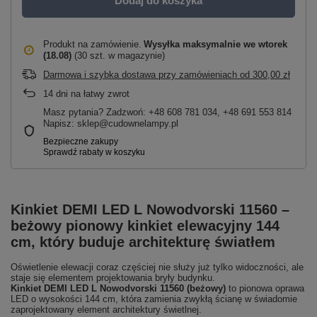
Dodaj do koszyka
Produkt na zamówienie
Wysyłka maksymalnie
we wtorek
(18.08)
(30 szt. w magazynie)
Darmowa i szybka dostawa przy zamówieniach
od
300,00 zł
14
dni na łatwy zwrot
Masz pytania? Zadzwoń: +48 608 781 034, +48 691 553 814
Napisz: sklep@cudownelampy.pl
Kinkiet DEMI LED L Nowodvorski 11560 –
beżowy pionowy kinkiet elewacyjny 144
cm, który buduje architekturę światłem
Oświetlenie elewacji coraz częściej nie służy już tylko widoczności, ale
staje się elementem projektowania bryły budynku.
Kinkiet DEMI LED L Nowodvorski 11560 (beżowy)
to pionowa oprawa
LED o wysokości 144 cm, która zamienia zwykłą ścianę w świadomie
zaprojektowany element architektury świetlnej.