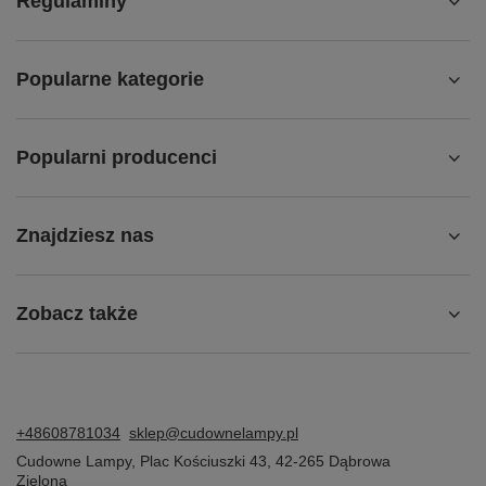
Regulaminy
Popularne kategorie
Popularni producenci
Znajdziesz nas
Zobacz także
+48608781034
sklep@cudownelampy.pl
Cudowne Lampy
,
Plac Kościuszki 43
,
42-265
Dąbrowa
Zielona