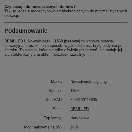
Czy pasuje do nowoczesnych domów?
Tak, to jeden z modeli typowo architektonicznych do minimalistycznych
elewacji.
Podsumowanie
DEMI LED L Nowodvorski 11560 (beżowy)
to pionowa oprawa
elewacyjna, która zmienia sposób, w jaki odbierasz bryłę budynku po
zmroku. To światło, które nie tylko oświetla przestrzeń, ale nadaje jej
architektoniczny charakter i porządek wizualny.
Marka
Nowodvorski Lighting
Symbol
11560
Kod EAN
5903139115605
Seria
DEMI LED
Typ lampy
Natynkowe
Moc maksymalna (W)
24W