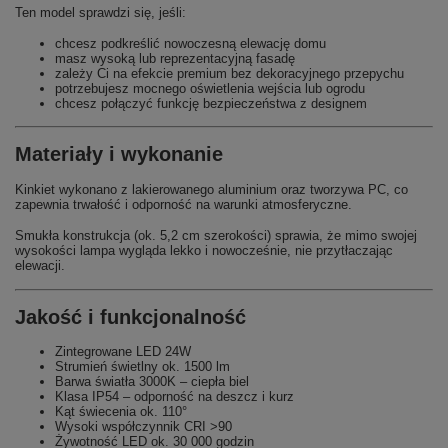
Ten model sprawdzi się, jeśli:
chcesz podkreślić nowoczesną elewację domu
masz wysoką lub reprezentacyjną fasadę
zależy Ci na efekcie premium bez dekoracyjnego przepychu
potrzebujesz mocnego oświetlenia wejścia lub ogrodu
chcesz połączyć funkcję bezpieczeństwa z designem
Materiały i wykonanie
Kinkiet wykonano z lakierowanego aluminium oraz tworzywa PC, co
zapewnia trwałość i odporność na warunki atmosferyczne.
Smukła konstrukcja (ok. 5,2 cm szerokości) sprawia, że mimo swojej
wysokości lampa wygląda lekko i nowocześnie, nie przytłaczając
elewacji.
Jakość i funkcjonalność
Zintegrowane LED 24W
Strumień świetlny ok. 1500 lm
Barwa światła 3000K – ciepła biel
Klasa IP54 – odporność na deszcz i kurz
Kąt świecenia ok. 110°
Wysoki współczynnik CRI >90
Żywotność LED ok. 30 000 godzin