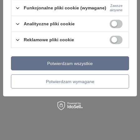
Zawsze
Funkcjonalne pliki cookie (wymagane)
aktywne
Analityczne pliki cookie
Okrągły plafon z tworzywa 35cm 4000K DENIA LED
Okrągły plafon z tw
M Nowodvorski 11757
korytarza DENIA LED
Reklamowe pliki cookie
99,00 zł
99,00 zł
/
szt.
/
szt.
Potwierdzam wszystkie
Potwierdzam wymagane