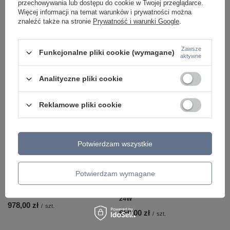
przechowywania lub dostępu do cookie w Twojej przeglądarce.
Więcej informacji na temat warunków i prywatności można
znaleźć także na stronie
Prywatność i warunki Google
.
Ilość produktów
Zawsze
Funkcjonalne pliki cookie (wymagane)
aktywne
Polecamy
Zobacz wszystko
Analityczne pliki cookie
Reklamowe pliki cookie
Potwierdzam wszystkie
Potwierdzam wymagane
Słupek ogrodowy LED 114cm w
Lampa wisząca czarny pionowy
kolorze antracyt Maxlight F0065
okrąg 60cm IP44 LED 3000K do
Gardenia 25W
łazienki Maxlight P0652 Visual Ver
24W
978,00 zł
/
szt.
650,00 zł
/
szt.