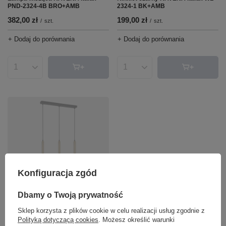
2324-1 BK+AMB
PND-2324-4B BRO+AMB
199,00 zł
382,00 zł
/
szt.
/
szt.
+ Dodaj do porównania
+ Dodaj do porównania
Ilość produktów
Ilość produktów
CHWILOWO NIEDOSTĘPNY
Konfiguracja zgód
Lampa wisząca RAVENA Italux
PND-2324-3L BRO+AMB
Dbamy o Twoją prywatność
328,00 zł
/
szt.
Sklep korzysta z plików cookie w celu realizacji usług zgodnie z
Polityką dotyczącą cookies
. Możesz określić warunki
+ Dodaj do porównania