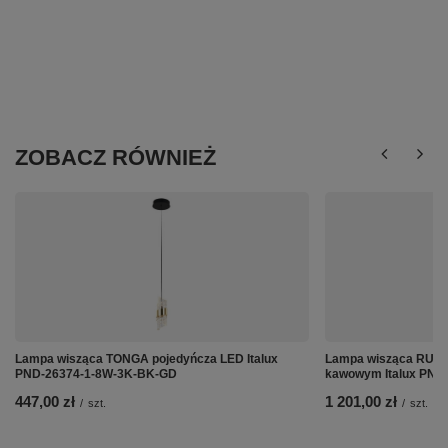
ZOBACZ RÓWNIEŻ
Lampa wisząca TONGA pojedyńcza LED Italux
Lampa wisząca RUST
PND-26374-1-8W-3K-BK-GD
kawowym Italux PND
447,00 zł
1 201,00 zł
/
szt.
/
szt.