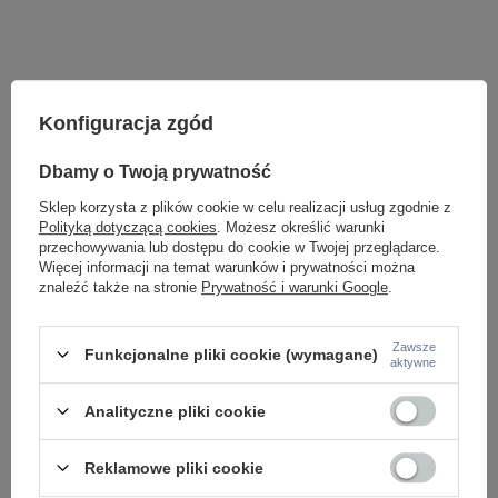
Konfiguracja zgód
Dbamy o Twoją prywatność
Sklep korzysta z plików cookie w celu realizacji usług zgodnie z
Polityką dotyczącą cookies
. Możesz określić warunki
przechowywania lub dostępu do cookie w Twojej przeglądarce.
Więcej informacji na temat warunków i prywatności można
znaleźć także na stronie
Prywatność i warunki Google
.
Potrzebujesz pomocy? Masz pytania lub
chcesz lepszą cenę?
Napisz do nas - doradzimy, odpowiemy
Zawsze
Funkcjonalne pliki cookie (wymagane)
Napisz do nas
szybko i przygotujemy indywidualną ofertę
aktywne
dopasowaną do Ciebie..
Analityczne pliki cookie
Reklamowe pliki cookie
Model znajdziesz w kategoriach