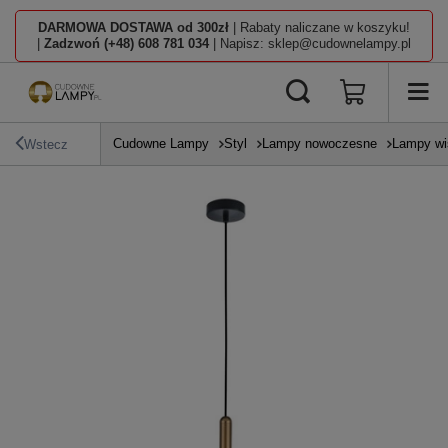
DARMOWA DOSTAWA od 300zł
| Rabaty naliczane w koszyku!
|
Zadzwoń (+48) 608 781 034
| Napisz: sklep@cudownelampy.pl
Cudowne Lampy
Styl
Lampy nowoczesne
Lampy wi
Wstecz