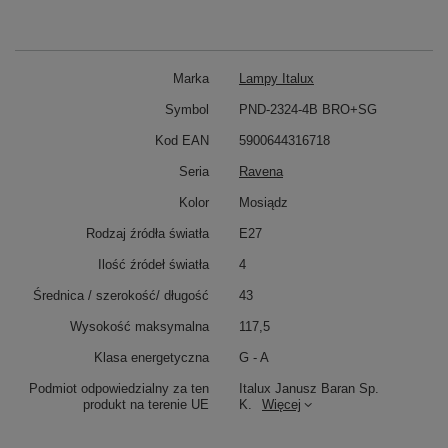
Marka
Lampy Italux
Symbol
PND-2324-4B BRO+SG
Kod EAN
5900644316718
Seria
Ravena
Kolor
Mosiądz
Rodzaj źródła światła
E27
Ilość źródeł światła
4
Średnica / szerokość/ długość
43
Wysokość maksymalna
117,5
Klasa energetyczna
G - A
Podmiot odpowiedzialny za ten
Italux Janusz Baran Sp.
produkt na terenie UE
K.
Więcej