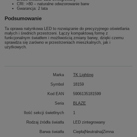
CRI: >80 – naturalne odwzorowanie barw
Gwarancja: 2 lata
Podsumowanie
Ta oprawa natynkowa LED to rozwiązanie do precyzyjnego oświetlania
małych i średnich przestrzeni. Łączy kompaktową formę z
funkcjonalnym światłem i możliwością zmiany barwy, dzięki czemu
sprawdza się zarówno w przestrzeniach mieszkalnych, jak i
użytkowych.
Marka
TK Lighting
Symbol
18159
Kod EAN
5906135181599
Seria
BLAZE
Ilość sekcji świetlnych
1
Rodzaj źródła światła
LED zintegrowany
Barwa światła
Ciepła|Neutralna|Zimna