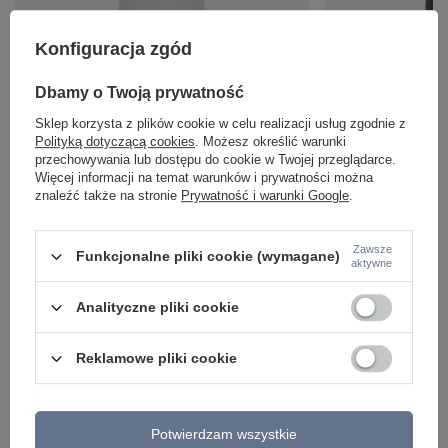
Konfiguracja zgód
Dbamy o Twoją prywatność
Biała oprawa natynkowa tuba 7,3cm wybór barwy
Czarna oprawa natyn
Sklep korzysta z plików cookie w celu realizacji usług zgodnie z
światła BLAZE WHITE CCT 12W Tk Lighting 18157
wybór barwy światł
Lighting 18162
Polityką dotyczącą cookies
. Możesz określić warunki
103,00 zł
/
szt.
przechowywania lub dostępu do cookie w Twojej przeglądarce.
213,00 zł
/
szt.
Więcej informacji na temat warunków i prywatności można
znaleźć także na stronie
Prywatność i warunki Google
.
Zawsze
Funkcjonalne pliki cookie (wymagane)
aktywne
Analityczne pliki cookie
Reklamowe pliki cookie
Potwierdzam wszystkie