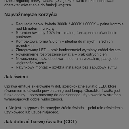
Dzięki regulacji barwy światła (CCT) użytkownik może dopasować
charakter oświetlenia do funkcji wnętrza.
Najważniejsze korzyści
Regulacja barwy światła 3000K / 4000K / 6000K – pełna kontrola
nad klimatem i funkcją
Strumień świetlny 1075 lm – realne, funkcjonalne oświetlenie
punktowe
Kompaktowa forma 9,6 cm – idealna do małych i średnich
przestrzeni
Zintegrowany LED – brak konieczności wymiany źródeł światła
Równomierne rozproszenie światła – brak ostrych cieni
Nowoczesna, biała obudowa – neutralna wizualnie, pasuje do
większości wnętrz
Natynkowy montaż – szybka instalacja bez zabudowy sufitu
Jak świeci
Oprawa emituje skierowane w dół, szerokokątne światło LED, które
równomiernie oświetla powierzchnię pod lampą. Charakter światła jest
funkcjonalny – przeznaczony do codziennego użytkowania w strefach
wymagających dobrej widoczności.
➜ Nie jest to typowo dekoracyjne źródło światła – pełni rolę oświetlenia
użytkowego lub uzupełniającego.
Jak dobrać barwę światła (CCT)