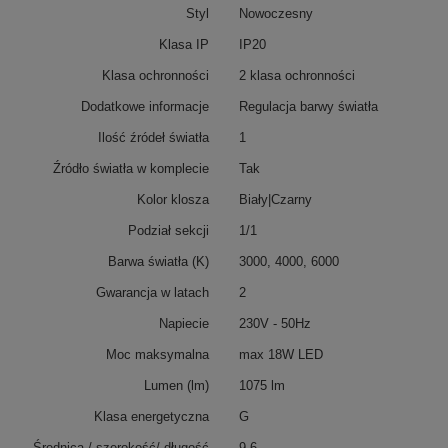
Styl
Nowoczesny
Klasa IP
IP20
Klasa ochronności
2 klasa ochronności
Dodatkowe informacje
Regulacja barwy światła
Ilość źródeł światła
1
Źródło światła w komplecie
Tak
Kolor klosza
Biały|Czarny
Podział sekcji
1/1
Barwa światła (K)
3000, 4000, 6000
Gwarancja w latach
2
Napiecie
230V - 50Hz
Moc maksymalna
max 18W LED
Lumen (lm)
1075 lm
Klasa energetyczna
G
Średnica / szerokość/ długość
9,6