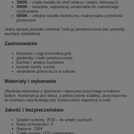
3000K
– ciepłe światło do stref relaksu i wnętrz domowych
4000K
– neutralne, najbardziej uniwersalne do codziennego
użytkowania
6000K
– chłodne światło techniczne, maksymalna czytelność
przestrzeni
Jedna oprawa pozwala zmieniać funkcję pomieszczenia bez potrzeby
wymiany oświetlenia.
Zastosowanie
korytarze i ciągi komunikacyjne
garderoby i małe pomieszczenia
kuchnie i aneksy kuchenne
łazienki (strefy suche)
oświetlenie pomocnicze w salonie
Materiały i wykonanie
Obudowa wykonana z aluminium i tworzywa sztucznego w kolorze
białym. Konstrukcja jest lekka, a jednocześnie stabilna, przeznaczona
do montażu natynkowego bez konieczności ingerencji w sufit.
Jakość i bezpieczeństwo
Stopień ochrony: IP20 – do wnętrz suchych
Klasa ochronności: II
Napięcie: 230V
Źródło światła: LED zintegrowany