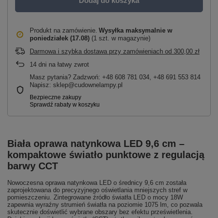
Dodaj do koszyka
Produkt na zamówienie
Wysyłka maksymalnie
w
poniedziałek (17.08)
(1 szt. w magazynie)
Darmowa i szybka dostawa przy zamówieniach
od
300,00 zł
14
dni na łatwy zwrot
Masz pytania? Zadzwoń: +48 608 781 034, +48 691 553 814
Napisz: sklep@cudownelampy.pl
Biała oprawa natynkowa LED 9,6 cm –
kompaktowe światło punktowe z regulacją
barwy CCT
Nowoczesna oprawa natynkowa LED o średnicy 9,6 cm została
zaprojektowana do precyzyjnego oświetlania mniejszych stref w
pomieszczeniu. Zintegrowane źródło światła LED o mocy 18W
zapewnia wyraźny strumień światła na poziomie 1075 lm, co pozwala
skutecznie doświetlić wybrane obszary bez efektu prześwietlenia.