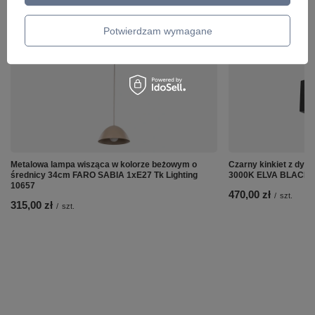
ZOBACZ RÓWNIEŻ
Potwierdzam wymagane
Metalowa lampa wisząca w kolorze beżowym o
Czarny kinkiet z dy
średnicy 34cm FARO SABIA 1xE27 Tk Lighting
3000K ELVA BLACK Tk
10657
470,00 zł
/
szt.
315,00 zł
/
szt.