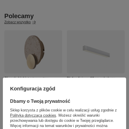
Polecamy
Zobacz wszystko
Okrągły kinkiet z trawertnu
Plafon liniowy 62cm w kolorze
Maxlight W0479 Travertino 14W
białym Astar S LED CL0105-18-WH
25cm średnicy LED 3000K IP44
Yaskr
Konfiguracja zgód
754,00 zł
385,00 zł
/
szt.
/
szt.
Dbamy o Twoją prywatność
Sklep korzysta z plików cookie w celu realizacji usług zgodnie z
Polityką dotyczącą cookies
. Możesz określić warunki
przechowywania lub dostępu do cookie w Twojej przeglądarce.
Więcej informacji na temat warunków i prywatności można