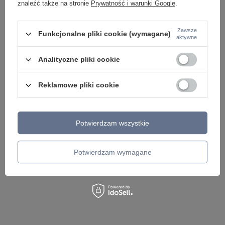
znaleźć także na stronie
Prywatność i warunki Google
.
Zawsze
Funkcjonalne pliki cookie (wymagane)
aktywne
Kinkiet Travertino 10W Maxlight
Plafon liniowy 62cm w kolorze
W0480 trawertyn z elementem
czarnym Astar S LED CL0105-18-
Analityczne pliki cookie
złota IP44
BK Yaskr
650,00 zł
385,00 zł
/
szt.
/
szt.
Reklamowe pliki cookie
Potwierdzam wszystkie
Potwierdzam wymagane