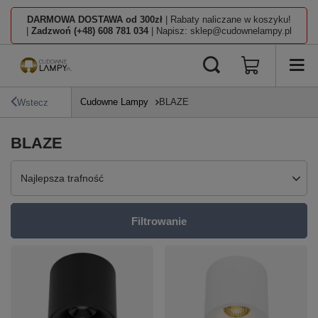
DARMOWA DOSTAWA od 300zł
| Rabaty naliczane w koszyku!
|
Zadzwoń (+48) 608 781 034
| Napisz: sklep@cudownelampy.pl
Cudowne Lampy
BLAZE
Wstecz
BLAZE
Zmień sortowanie
Najlepsza trafność
Filtrowanie