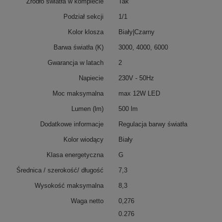
Źródło światła w komplecie
Tak
Podział sekcji
1/1
Kolor klosza
Biały|Czarny
Barwa światła (K)
3000, 4000, 6000
Gwarancja w latach
2
Napiecie
230V - 50Hz
Moc maksymalna
max 12W LED
Lumen (lm)
500 lm
Dodatkowe informacje
Regulacja barwy światła
Kolor wiodący
Biały
Klasa energetyczna
G
Średnica / szerokość/ długość
7,3
Wysokość maksymalna
8,3
Waga netto
0,276
0.276