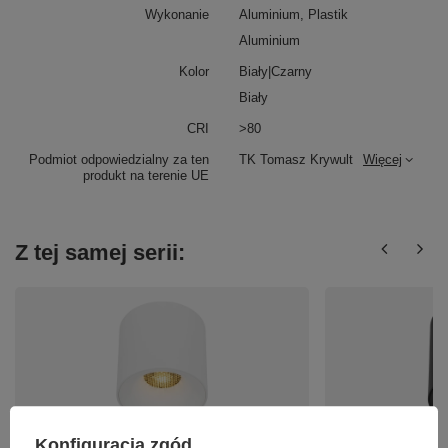
Wykonanie
Aluminium, Plastik
Aluminium
Kolor
Biały|Czarny
Biały
CRI
>80
Podmiot odpowiedzialny za ten
TK Tomasz Krywult
Więcej
produkt na terenie UE
Z tej samej serii:
Konfiguracja zgód