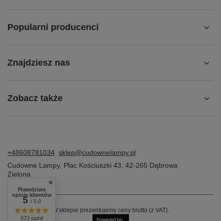
Popularni producenci
Znajdziesz nas
Zobacz także
+48608781034
sklep@cudownelampy.pl
Cudowne Lampy
,
Plac Kościuszki 43
,
42-265
Dąbrowa
Zielona
Prawdziwe
opinie klientów
5
/ 5.0
W sklepie prezentujemy ceny brutto (z VAT).
672 opinii