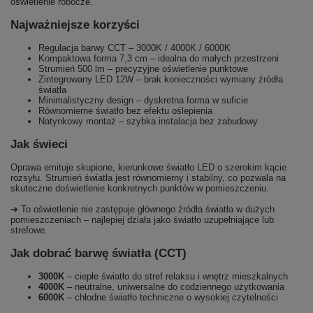
oświetlenie robocze.
Najważniejsze korzyści
Regulacja barwy CCT – 3000K / 4000K / 6000K
Kompaktowa forma 7,3 cm – idealna do małych przestrzeni
Strumień 500 lm – precyzyjne oświetlenie punktowe
Zintegrowany LED 12W – brak konieczności wymiany źródła
światła
Minimalistyczny design – dyskretna forma w suficie
Równomierne światło bez efektu oślepienia
Natynkowy montaż – szybka instalacja bez zabudowy
Jak świeci
Oprawa emituje skupione, kierunkowe światło LED o szerokim kącie
rozsyłu. Strumień światła jest równomierny i stabilny, co pozwala na
skuteczne doświetlenie konkretnych punktów w pomieszczeniu.
➜ To oświetlenie nie zastępuje głównego źródła światła w dużych
pomieszczeniach – najlepiej działa jako światło uzupełniające lub
strefowe.
Jak dobrać barwę światła (CCT)
3000K
– ciepłe światło do stref relaksu i wnętrz mieszkalnych
4000K
– neutralne, uniwersalne do codziennego użytkowania
6000K
– chłodne światło techniczne o wysokiej czytelności