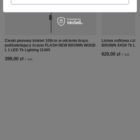
Cienki pionowy kinkiet 108cm w odcieniu brązu
Listwa sufitowa czt
podświetlający ściane FLASH NEW BROWN WOOD
BROWN 4XG9 Tk Ligh
L 1 LED Tk Lighting 11405
620,00 zł
/
szt.
399,00 zł
/
szt.