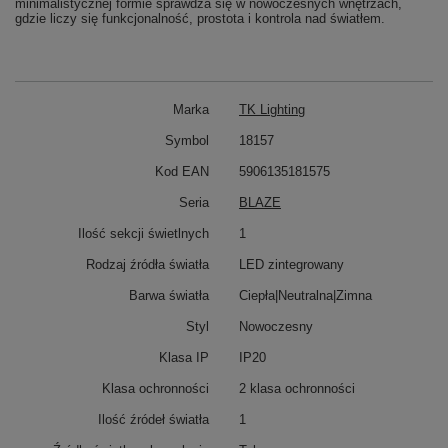
minimalistycznej formie sprawdza się w nowoczesnych wnętrzach,
gdzie liczy się funkcjonalność, prostota i kontrola nad światłem.
Marka
TK Lighting
Symbol
18157
Kod EAN
5906135181575
Seria
BLAZE
Ilość sekcji świetlnych
1
Rodzaj źródła światła
LED zintegrowany
Barwa światła
Ciepła|Neutralna|Zimna
Styl
Nowoczesny
Klasa IP
IP20
Klasa ochronności
2 klasa ochronności
Ilość źródeł światła
1