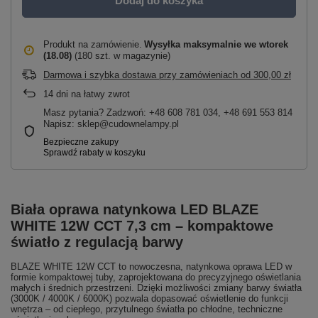
Dodaj do koszyka
Produkt na zamówienie
Wysyłka maksymalnie
we wtorek
(18.08)
(180 szt. w magazynie)
Darmowa i szybka dostawa przy zamówieniach
od
300,00 zł
14
dni na łatwy zwrot
Masz pytania? Zadzwoń: +48 608 781 034, +48 691 553 814
Napisz: sklep@cudownelampy.pl
Biała oprawa natynkowa LED BLAZE
WHITE 12W CCT 7,3 cm – kompaktowe
światło z regulacją barwy
BLAZE WHITE 12W CCT to nowoczesna, natynkowa oprawa LED w
formie kompaktowej tuby, zaprojektowana do precyzyjnego oświetlania
małych i średnich przestrzeni. Dzięki możliwości zmiany barwy światła
(3000K / 4000K / 6000K) pozwala dopasować oświetlenie do funkcji
wnętrza – od ciepłego, przytulnego światła po chłodne, techniczne