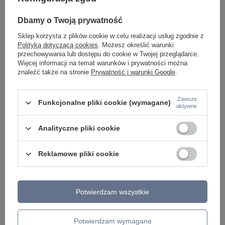
Biała oprawa natynkowa tuba wybór barwy światła
Czarna tuba sufitowa
BLAZE WHITE CCT 30W Tk Lighting 18161
LED 3000K BLAZE BL
Dbamy o Twoją prywatność
213,00 zł
96,00 zł
/
szt.
/
szt.
Sklep korzysta z plików cookie w celu realizacji usług zgodnie z
Polityką dotyczącą cookies
. Możesz określić warunki
przechowywania lub dostępu do cookie w Twojej przeglądarce.
Więcej informacji na temat warunków i prywatności można
znaleźć także na stronie
Prywatność i warunki Google
.
Zawsze
Funkcjonalne pliki cookie (wymagane)
aktywne
Analityczne pliki cookie
Reklamowe pliki cookie
ZOBACZ RÓWNIEŻ
Potwierdzam wszystkie
Potwierdzam wymagane