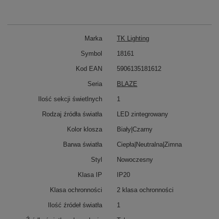
Marka
TK Lighting
Symbol
18161
Kod EAN
5906135181612
Seria
BLAZE
Ilość sekcji świetlnych
1
Rodzaj źródła światła
LED zintegrowany
Kolor klosza
Biały|Czarny
Barwa światła
Ciepła|Neutralna|Zimna
Styl
Nowoczesny
Klasa IP
IP20
Klasa ochronności
2 klasa ochronności
Ilość źródeł światła
1