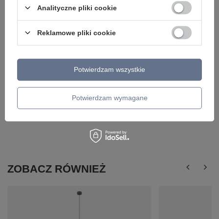
Analityczne pliki cookie
151,00 zł
103,00 zł
/
szt.
/
szt.
Reklamowe pliki cookie
Potwierdzam wszystkie
Potwierdzam wymagane
ZOBACZ RÓWNIEŻ