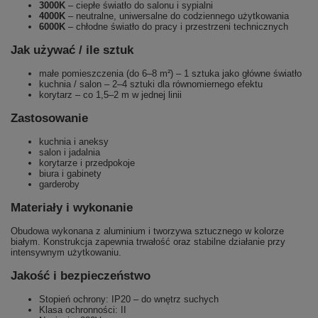
3000K
– ciepłe światło do salonu i sypialni
4000K
– neutralne, uniwersalne do codziennego użytkowania
6000K
– chłodne światło do pracy i przestrzeni technicznych
Jak używać / ile sztuk
małe pomieszczenia (do 6–8 m²) – 1 sztuka jako główne światło
kuchnia / salon – 2–4 sztuki dla równomiernego efektu
korytarz – co 1,5–2 m w jednej linii
Zastosowanie
kuchnia i aneksy
salon i jadalnia
korytarze i przedpokoje
biura i gabinety
garderoby
Materiały i wykonanie
Obudowa wykonana z aluminium i tworzywa sztucznego w kolorze
białym. Konstrukcja zapewnia trwałość oraz stabilne działanie przy
intensywnym użytkowaniu.
Jakość i bezpieczeństwo
Stopień ochrony: IP20 – do wnętrz suchych
Klasa ochronności: II