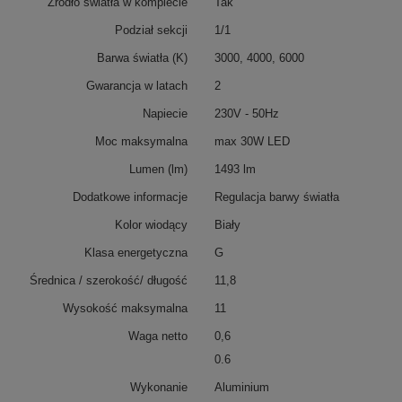
Źródło światła w komplecie
Tak
Podział sekcji
1/1
Barwa światła (K)
3000, 4000, 6000
Gwarancja w latach
2
Napiecie
230V - 50Hz
Moc maksymalna
max 30W LED
Lumen (lm)
1493 lm
Dodatkowe informacje
Regulacja barwy światła
Kolor wiodący
Biały
Klasa energetyczna
G
Średnica / szerokość/ długość
11,8
Wysokość maksymalna
11
Waga netto
0,6
0.6
Wykonanie
Aluminium