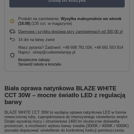
Dodaj do koszyka
Produkt na zamówienie
Wysyłka maksymalnie
we wtorek
(18.08)
(135 szt. w magazynie)
Darmowa i szybka dostawa przy zamówieniach
od
300,00 zł
14
dni na łatwy zwrot
Masz pytania? Zadzwoń: +48 608 781 034, +48 691 553 814
Napisz: sklep@cudownelampy.pl
Biała oprawa natynkowa BLAZE WHITE
CCT 30W – mocne światło LED z regulacją
barwy
BLAZE WHITE CCT 30W to wydajna oprawa natynkowa LED w formie
nowoczesnej tuby, zaprojektowana do intensywnego oświetlenia wnętrz.
Dzięki wysokiej mocy i strumieniowi 1493 lm skutecznie doświetla
przestrzeń, a możliwość wyboru barwy światła (3000K / 4000K / 6000K)
pozwala dopasować oświetlenie do konkretnej funkcji pomieszczenia.