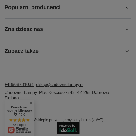
Popularni producenci
Znajdziesz nas
Zobacz także
+48608781034
sklep@cudownelampy.pl
Cudowne Lampy
,
Plac Kościuszki 43
,
42-265
Dąbrowa
Zielona
Prawdziwe
opinie klientów
5
/ 5.0
W sklepie prezentujemy ceny brutto (z VAT).
674 opinii