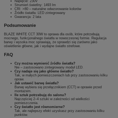
Napięcie: 230V
Strumień świetlny: 1493 lm
CRI: >80 – naturalne odwzorowanie kolorów
Źródło światła: LED zintegrowany
Gwarancja: 2 lata
Podsumowanie
BLAZE WHITE CCT 30W to oprawa dla osób, które potrzebują
mocnego, funkcjonalnego światła w nowoczesnej formie. Regulacja
barwy i wysoka moc sprawiają, że sprawdzi się zarówno jako
oświetlenie główne, jak i wydajne światło strefowe.
FAQ
Czy można wymienić źródło światła?
Nie – zastosowano zintegrowany moduł LED.
Czy nadaje się jako główne światło?
Tak, w małych pomieszczeniach lub przy zastosowaniu kilku
opraw.
Jak ustawić barwę światła?
Barwę wybiera się przełącznikiem (CCT) w oprawie przed
montażem.
Ile sztuk potrzebuję do salonu?
Najczęściej 2–4 sztuki w zależności od wielkości
pomieszczenia.
Czy światło jest równomierne?
Tak, ale najlepszy efekt uzyskasz przy zastosowaniu kilku
punktów.