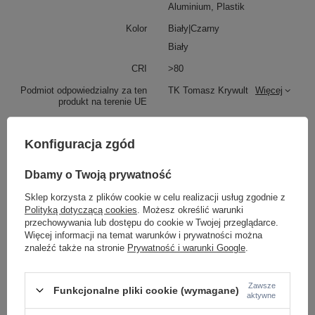
Aluminium, Plastik
Kolor
Biały|Czarny
Biały
CRI
>80
Podmiot odpowiedzialny za ten
TK Tomasz Krywult
Więcej
produkt na terenie UE
Konfiguracja zgód
Z tej samej serii:
Dbamy o Twoją prywatność
Sklep korzysta z plików cookie w celu realizacji usług zgodnie z
Polityką dotyczącą cookies
. Możesz określić warunki
przechowywania lub dostępu do cookie w Twojej przeglądarce.
Więcej informacji na temat warunków i prywatności można
znaleźć także na stronie
Prywatność i warunki Google
.
Zawsze
Funkcjonalne pliki cookie (wymagane)
aktywne
Czarna oprawa natynkowa o średnicy 9,6cm LED
Biała oprawa natynk
BLAZE BLACK CCT 18W Tk Lighting 18160
światła BLAZE WHITE