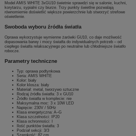
Model AMIS WHITE 3xGU10 świetnie sprawdzi się w salonie, kuchni,
korytarzu, sypialni czy biurze. Trzy punkty świetlne pozwalają
równomiernie doświetlić większe powierzchnie lub stworzyć strefowe
oświetlenie.
Swoboda wyboru źródła światła
Oprawa wykorzystuje wymienne żarówki GU10, co daje możliwość
dopasowania barwy i mocy światła do indywidualnych potrzeb – od
ciepłego światła relaksacyjnego po neutralne lub chłodniejsze światło
robocze.
Parametry techniczne
Typ: oprawa podtynkowa
Seria: AMIS WHITE
Kolor: biały
Kolor klosza: biały
Materiał: metal, tworzywo sztuczne
Rodzaj źródła światła: 3 x GU10
Źródło światła w komplecie: nie
Maksymalna moc: 3 x 10W LED
Napięcie: 230V / 50Hz
Klasa energetyczna: A–G
Klasa szczelności: IP20
Klasa ochronności: I
Ilość punktów światła: 3
Podział sekcji: 3/3
Szerokość: 82 cm