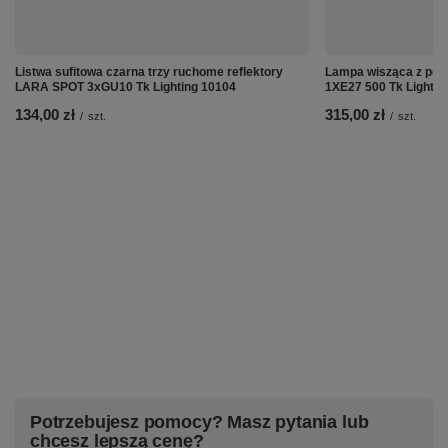
Listwa sufitowa czarna trzy ruchome reflektory
Lampa wisząca z pot
LARA SPOT 3xGU10 Tk Lighting 10104
1XE27 500 Tk Lightin
134,00 zł
315,00 zł
/
szt.
/
szt.
Potrzebujesz pomocy? Masz pytania lub
chcesz lepszą cenę?