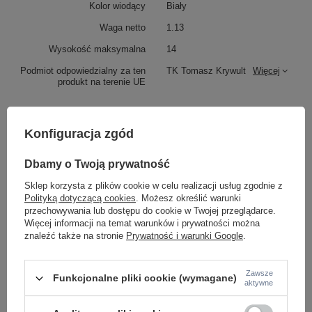
Kolor wiodący
Biały
Waga netto
1.13
Wysokość maksymalna
14
Podmiot odpowiedzialny za ten
TK Tomasz Krywult
Więcej
produkt na terenie UE
Konfiguracja zgód
Z tej samej serii:
Dbamy o Twoją prywatność
Sklep korzysta z plików cookie w celu realizacji usług zgodnie z
Polityką dotyczącą cookies
. Możesz określić warunki
przechowywania lub dostępu do cookie w Twojej przeglądarce.
Więcej informacji na temat warunków i prywatności można
znaleźć także na stronie
Prywatność i warunki Google
.
Zawsze
Spot czarny podtynkowy ruchomy AMIS BLACK
Oprawa sufitowa dwie
Funkcjonalne pliki cookie (wymagane)
aktywne
1XGU10 Tk Lighting 10806
WHITE DOWNLIGHT 2x
123,00 zł
125,00 zł
/
szt.
/
szt.