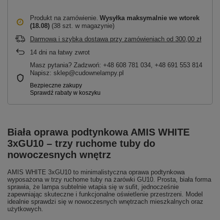
Produkt na zamówienie
Wysyłka maksymalnie
we wtorek
(18.08)
(38 szt. w magazynie)
Darmowa i szybka dostawa przy zamówieniach
od
300,00 zł
14
dni na łatwy zwrot
Masz pytania? Zadzwoń: +48 608 781 034, +48 691 553 814
Napisz: sklep@cudownelampy.pl
Biała oprawa podtynkowa AMIS WHITE
3xGU10 – trzy ruchome tuby do
nowoczesnych wnętrz
AMIS WHITE 3xGU10 to minimalistyczna oprawa podtynkowa
wyposażona w trzy ruchome tuby na żarówki GU10. Prosta, biała forma
sprawia, że lampa subtelnie wtapia się w sufit, jednocześnie
zapewniając skuteczne i funkcjonalne oświetlenie przestrzeni. Model
idealnie sprawdzi się w nowoczesnych wnętrzach mieszkalnych oraz
użytkowych.