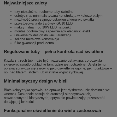
Najważniejsze zalety
trzy niezależne, ruchome tuby świetlne
estetyczna, minimalistyczna konstrukcja w kolorze białym
możliwość precyzyjnego ustawienia kierunku światła
przystosowana do żarówek GU10 LED
maksymalna moc 10W LED na punkt
montaż podtynkowy zapewniający elegancki efekt
uniwersalny design do wielu aranżacji
solidna metalowa konstrukcja
5 lat gwarancji producenta
Regulowane tuby – pełna kontrola nad światłem
Każda z trzech tub może być niezależnie ustawiana, co pozwala
skierować światło dokładnie tam, gdzie jest potrzebne. Dzięki temu
oprawa sprawdza się zarówno jako oświetlenie ogólne, jak i punktowe –
np. nad blatem, stołem lub w strefie wypoczynkowej.
Minimalistyczny design w bieli
Biała kolorystyka sprawia, że oprawa jest dyskretna i nie dominuje we
wnętrzu. Doskonale pasuje do aranżacji skandynawskich,
nowoczesnych i klasycznych, optycznie powiększając przestrzeń i
dodając jej lekkości.
Funkcjonalne oświetlenie do wielu zastosowań