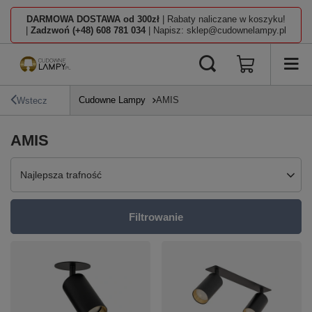
DARMOWA DOSTAWA od 300zł
| Rabaty naliczane w koszyku!
|
Zadzwoń (+48) 608 781 034
| Napisz: sklep@cudownelampy.pl
Cudowne Lampy
AMIS
Wstecz
AMIS
Zmień sortowanie
Najlepsza trafność
Filtrowanie