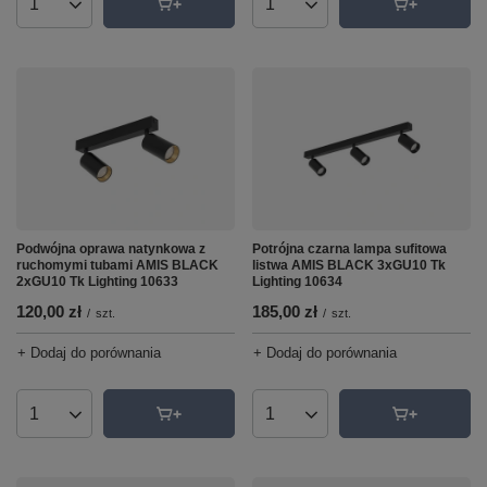
Ilość produktów
Ilość produktów
Podwójna oprawa natynkowa z
Potrójna czarna lampa sufitowa
ruchomymi tubami AMIS BLACK
listwa AMIS BLACK 3xGU10 Tk
2xGU10 Tk Lighting 10633
Lighting 10634
120,00 zł
185,00 zł
/
szt.
/
szt.
+ Dodaj do porównania
+ Dodaj do porównania
Ilość produktów
Ilość produktów