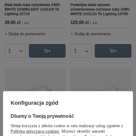
Mała biała tuba natynkowa AMIS
Podwójna biała oprawa
WHITE DOWNLIGHT 1xGU10 Tk
oświetleniowa ruchome tuby AMIS
Lighting 10719
WHITE 2xGU10 Tk Lighting 10795
39,00 zł
120,00 zł
/
szt.
/
szt.
+ Dodaj do porównania
+ Dodaj do porównania
Ilość produktów
Ilość produktów
Konfiguracja zgód
Dbamy o Twoją prywatność
Potrójna biała oprawa
Biała poczwórna oprawa
oświetleniowa AMIS WHITE
oświetleniowa AMIS WHITE
Sklep korzysta z plików cookie w celu realizacji usług zgodnie z
3xGU10 Tk Lighting 10796
4xGU10 Tk Lighting 10797
Polityką dotyczącą cookies
. Możesz określić warunki