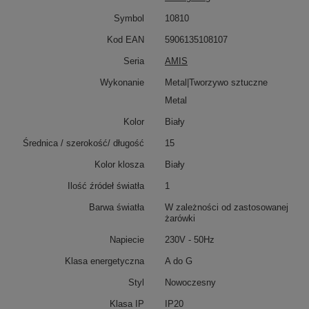
Symbol
10810
Kod EAN
5906135108107
Seria
AMIS
Wykonanie
Metal|Tworzywo sztuczne
Metal
Kolor
Biały
Średnica / szerokość/ długość
15
Kolor klosza
Biały
Ilość źródeł światła
1
Barwa światła
W zależności od zastosowanej
żarówki
Napiecie
230V - 50Hz
Klasa energetyczna
A do G
Styl
Nowoczesny
Klasa IP
IP20