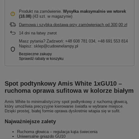
Produkt na zamówienie
Wysyłka maksymalnie
we wtorek
(18.08)
(43 szt. w magazynie)
Darmowa i szybka dostawa przy zamówieniach
od
300,00 zł
14
dni na łatwy zwrot
Masz pytania? Zadzwoń: +48 608 781 034, +48 691 553 814
Napisz: sklep@cudownelampy.pl
Spot podtynkowy Amis White 1xGU10 –
ruchoma oprawa sufitowa w kolorze białym
Amis White to minimalistyczny spot podtynkowy z ruchomą głowicą,
który umożliwia precyzyjne kierowanie światła w wybrane miejsce.
Dzięki prostej, białej formie oprawa dyskretnie wtapia się w sufit.
Najważniejsze zalety
Ruchoma głowica – regulacja kąta świecenia
Uniwersalne gniazdo GU10