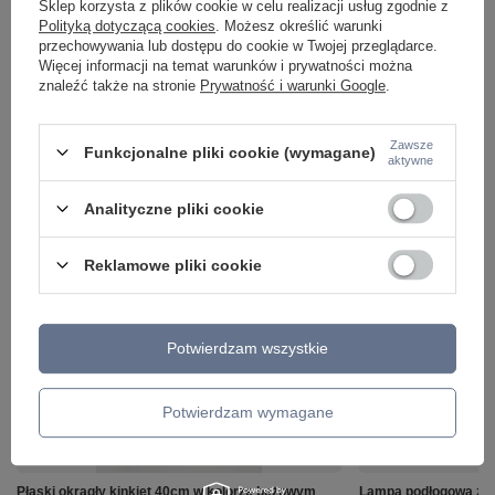
Sklep korzysta z plików cookie w celu realizacji usług zgodnie z
Polityką dotyczącą cookies
. Możesz określić warunki
przechowywania lub dostępu do cookie w Twojej przeglądarce.
Więcej informacji na temat warunków i prywatności można
znaleźć także na stronie
Prywatność i warunki Google
.
Zawsze
Funkcjonalne pliki cookie (wymagane)
aktywne
Analityczne pliki cookie
ZOBACZ RÓWNIEŻ
Reklamowe pliki cookie
Potwierdzam wszystkie
Potwierdzam wymagane
Płaski okrągły kinkiet 40cm w kolorze beżowym
Lampa podłogowa z p