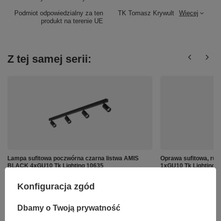
Podmiot odpowiedzialny za ten
TK Tomasz Krywult
Więcej
produkt na terenie UE
Z tej samej serii:
Lampa sufitowa poczwórna czarna listwa AMIS
Oprawa sufitowa, ru
BLACK 4xGU10 Tk Lighting 10635
1xGU10 Tk Lighting 
250,00 zł
50,00 zł
/
szt.
/
szt.
Konfiguracja zgód
Dbamy o Twoją prywatność