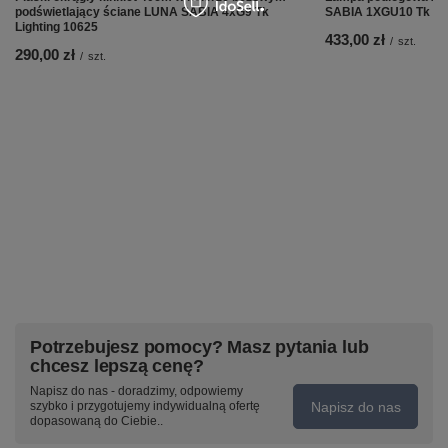
podświetlający ściane LUNA SABIA 4xG9 Tk
SABIA 1XGU10 Tk Lig
Lighting 10625
433,00 zł
/
szt.
290,00 zł
/
szt.
Potrzebujesz pomocy? Masz pytania lub
chcesz lepszą cenę?
Napisz do nas - doradzimy, odpowiemy
Napisz do nas
szybko i przygotujemy indywidualną ofertę
dopasowaną do Ciebie..