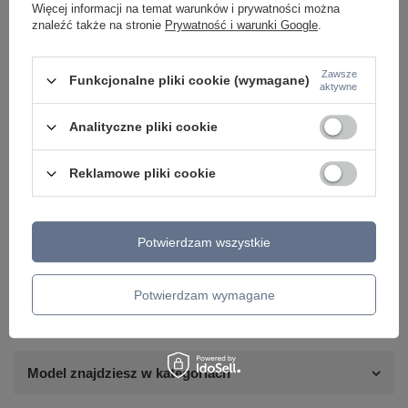
Więcej informacji na temat warunków i prywatności można
znaleźć także na stronie
Prywatność i warunki Google
.
Zawsze
Funkcjonalne pliki cookie (wymagane)
aktywne
Analityczne pliki cookie
Reklamowe pliki cookie
Potrzebujesz pomocy? Masz pytania lub
chcesz lepszą cenę?
Potwierdzam wszystkie
Napisz do nas - doradzimy, odpowiemy
Napisz do nas
szybko i przygotujemy indywidualną ofertę
dopasowaną do Ciebie..
Potwierdzam wymagane
Model znajdziesz w kategoriach