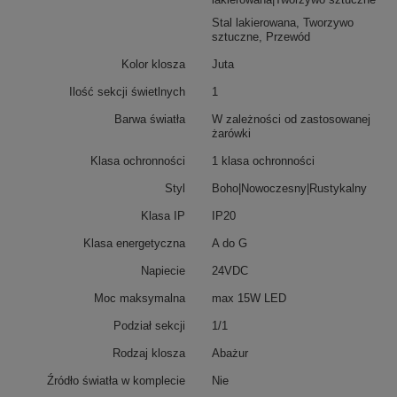
Stal lakierowana, Tworzywo
sztuczne, Przewód
Kolor klosza
Juta
Ilość sekcji świetlnych
1
Barwa światła
W zależności od zastosowanej
żarówki
Klasa ochronności
1 klasa ochronności
Styl
Boho|Nowoczesny|Rustykalny
Klasa IP
IP20
Klasa energetyczna
A do G
Napiecie
24VDC
Moc maksymalna
max 15W LED
Podział sekcji
1/1
Rodzaj klosza
Abażur
Źródło światła w komplecie
Nie