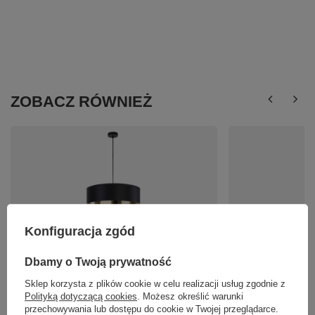
ZOBACZ RÓWNIEŻ
Konfiguracja zgód
Lampa wisząca LONDYN GOLD 50cm TK Lighting
VIBE TOPAZ LAMPA W
3473
4676
Dbamy o Twoją prywatność
305,00 zł
216,00 zł
/
szt.
/
szt.
Sklep korzysta z plików cookie w celu realizacji usług zgodnie z
Polityką dotyczącą cookies
. Możesz określić warunki
przechowywania lub dostępu do cookie w Twojej przeglądarce.