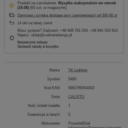
Produkt na zamówienie
Wysyłka maksymalnie
we wtorek
(18.08)
(65 szt. w magazynie)
Darmowa i szybka dostawa przy zamówieniach
od
300,00 zł
14
dni na łatwy zwrot
Masz pytania? Zadzwoń: +48 608 781 034, +48 691 553 814
Napisz: sklep@cudownelampy.pl
Marka
TK Lighting
Symbol
5400
Kod EAN
5901780554002
Seria
CALISTO
Ilość źródeł światła
1
Gwarancja w latach
5
Wykonanie
Przewód|Stal
lakierowana|Tworzywo sztuczne