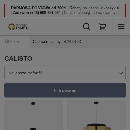
DARMOWA DOSTAWA od 300zł
| Rabaty naliczane w koszyku!
|
Zadzwoń (+48) 608 781 034
| Napisz: sklep@cudownelampy.pl
Cudowne Lampy
CALISTO
Wstecz
CALISTO
Zmień sortowanie
Najlepsza trafność
Filtrowanie