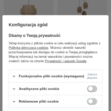
Konfiguracja zgód
CALISTO JUTA LAMPA WISZĄCA 1
CALISTO JUTA LAMPA WISZACA 3
500 TK Lighting 5419
KOŁO TK Lighting 6098
Dbamy o Twoją prywatność
339,00 zł
575,00 zł
/
szt.
/
szt.
Sklep korzysta z plików cookie w celu realizacji usług zgodnie z
+ Dodaj do porównania
+ Dodaj do porównania
Polityką dotyczącą cookies
. Możesz określić warunki
przechowywania lub dostępu do cookie w Twojej przeglądarce.
Więcej informacji na temat warunków i prywatności można
Ilość produktów
Ilość produktów
znaleźć także na stronie
Prywatność i warunki Google
.
Zawsze
Funkcjonalne pliki cookie (wymagane)
aktywne
Analityczne pliki cookie
Reklamowe pliki cookie