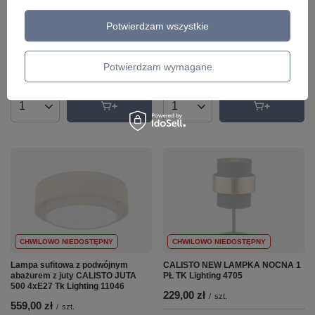
CALISTO BLACK LAMPA
CALISTO WHITE LAMPA WISZĄCA
WISZĄCA 3 KOŁO TK Lighting 5981
3 KOŁO TK Lighting 6018
Potwierdzam wszystkie
575,00 zł
575,00 zł
/
szt.
/
szt.
Potwierdzam wymagane
+ Dodaj do porównania
+ Dodaj do porównania
Ilość produktów
Ilość produktów
CHWILOWO NIEDOSTĘPNY
CHWILOWO NIEDOSTĘPNY
Lampa sufitowa z podwójnym
CALISTO NEW LAMPKA NOCNA 1
abażurem z juty CALISTO JUTA
PŁ TK Lighting 4705
500 4xE27 Tk Lighting 11046
229,00 zł
/
szt.
559,00 zł
/
szt.