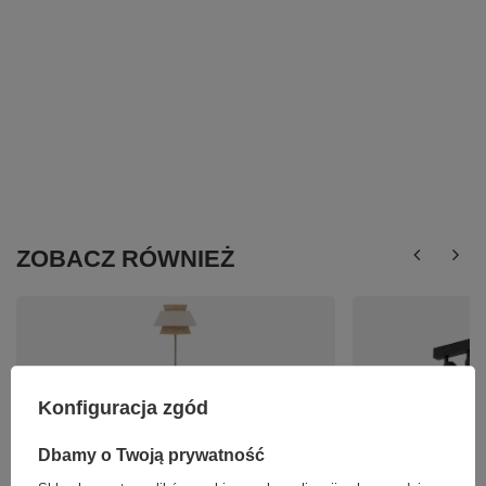
ZOBACZ RÓWNIEŻ
Konfiguracja zgód
Dbamy o Twoją prywatność
Lampa podłogowa w kolorze sabia z abażurem
Lampa sufitowa, opr