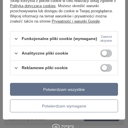
Sklep korzysta z plików cookie w celu realizacji usług zgodnie z
45cm KALUM LEN 1xE27 Tk Lighting 16223
4762
Polityką dotyczącą cookies
. Możesz określić warunki
709,00 zł
249,00 zł
/
szt.
/
szt.
przechowywania lub dostępu do cookie w Twojej przeglądarce.
Więcej informacji na temat warunków i prywatności można
znaleźć także na stronie
Prywatność i warunki Google
.
Zawsze
Funkcjonalne pliki cookie (wymagane)
aktywne
Analityczne pliki cookie
Reklamowe pliki cookie
Potwierdzam wszystkie
Potrzebujesz pomocy? Masz pytania lub
chcesz lepszą cenę?
Potwierdzam wymagane
Napisz do nas - doradzimy, odpowiemy
Napisz do nas
szybko i przygotujemy indywidualną ofertę
dopasowaną do Ciebie..