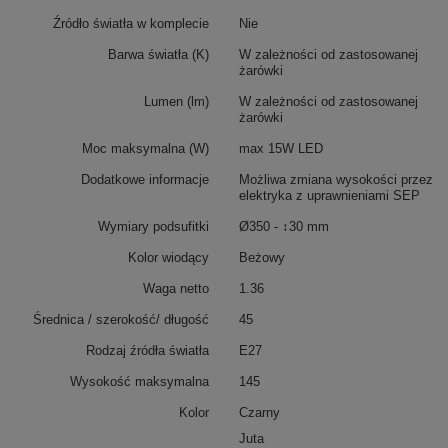
Źródło światła w komplecie
Nie
Barwa światła (K)
W zależności od zastosowanej
żarówki
Lumen (lm)
W zależności od zastosowanej
żarówki
Moc maksymalna (W)
max 15W LED
Dodatkowe informacje
Możliwa zmiana wysokości przez
elektryka z uprawnieniami SEP
Wymiary podsufitki
Ø350 - ↕30 mm
Kolor wiodący
Beżowy
Waga netto
1.36
Średnica / szerokość/ długość
45
Rodzaj źródła światła
E27
Wysokość maksymalna
145
Kolor
Czarny
Juta