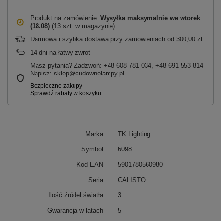
Produkt na zamówienie
Wysyłka maksymalnie
we wtorek
(18.08)
(13 szt. w magazynie)
Darmowa i szybka dostawa przy zamówieniach
od
300,00 zł
14
dni na łatwy zwrot
Masz pytania? Zadzwoń: +48 608 781 034, +48 691 553 814
Napisz: sklep@cudownelampy.pl
Marka
TK Lighting
Symbol
6098
Kod EAN
5901780560980
Seria
CALISTO
Ilość źródeł światła
3
Gwarancja w latach
5