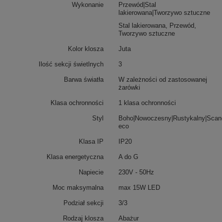
Wykonanie
Przewód|Stal
lakierowana|Tworzywo sztuczne
Stal lakierowana, Przewód,
Tworzywo sztuczne
Kolor klosza
Juta
Ilość sekcji świetlnych
3
Barwa światła
W zależności od zastosowanej
żarówki
Klasa ochronności
1 klasa ochronności
Styl
Boho|Nowoczesny|Rustykalny|Scan
eco
Klasa IP
IP20
Klasa energetyczna
A do G
Napiecie
230V - 50Hz
Moc maksymalna
max 15W LED
Podział sekcji
3/3
Rodzaj klosza
Abażur